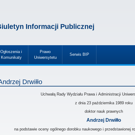
iuletyn Informacji Publicznej
Ogłoszenia i
Prawo
Serwis BIP
Komunikaty
Uniwersytetu
»
»
»
Andrzej Drwiłło
Uchwałą Rady Wydziału Prawa i Administracji Uniwer
z dnia 23 października 1989
roku
doktor nauk prawnych
Andrzej Drwiłło
na podstawie oceny ogólnego dorobku naukowego i przedstawionej roz