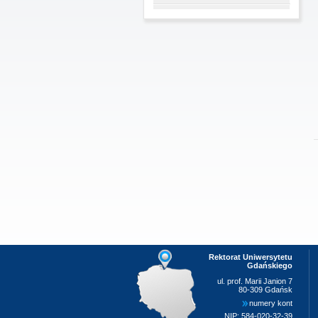
Rektorat Uniwersytetu
Gdańskiego
ul. prof. Marii Janion 7
80-309 Gdańsk
numery kont
NIP: 584-020-32-39