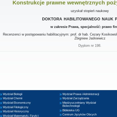
Konstrukcje prawne wewnętrznych poż
uzyskał stopień naukowy
doktora habilitowanego nauk 
w zakresie Prawa, specjalność: prawo f
Recenzenci w postępowaniu habilitacyjnym: prof. dr hab. Cezary Kosikowski,
Zbigniew Jaśkiewicz
Dyplom nr 198.
Wydział Biologii
Wydział Prawa i Administracji
Wydział Chemii
Wydział Zarządzania
Wydział Ekonomiczny
Międzyuczelniany Wydział
Biotechnologii
Wydział Filologiczny
Biblioteka UG
Wydział Historyczny
Centrum Języków Obcych
Wydział Matematyki, Fizyki i