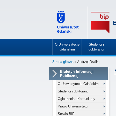
B
O Uniwersytecie
Studenci i
Gdańskim
doktoranci
»
»
Strona główna
» Andrzej Drwiłło
Biuletyn Informacji
Publicznej
O Uniwersytecie Gdańskim
Studenci i doktoranci
Ogłoszenia i Komunikaty
Prawo Uniwersytetu
Serwis BIP