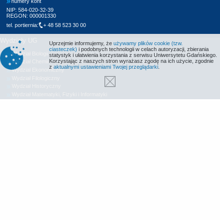
numery kont
NIP: 584-020-32-39
REGON: 000001330
tel. portiernia:
+ 48 58 523 30 00
Wydziały UG
Uprzejmie informujemy, że
używamy plików cookie (tzw.
ciasteczek)
i podobnych technologii w celach autoryzacji, zbierania
Wydział Biologii
statystyk i ułatwienia korzystania z serwisu Uniwersytetu Gdańskiego.
Korzystając z naszych stron wyrażasz zgodę na ich użycie, zgodnie
Wydział Chemii
z
aktualnymi ustawieniami Twojej przeglądarki
.
Wydział Ekonomiczny
Wydział Filologiczny
Wydział Historyczny
Wydział Matematyki, Fizyki i Informatyki
Wydział Nauk Społecznych
Wydział Oceanografii i Geografii
Wydział Prawa i Administracji
Wydział Zarządzania
Międzyuczelniany Wydział Biotechnologii
Biblioteka UG
Centrum Języków Obcych
Centrum Wychowania Fizycznego i Sportu
Wydawnictwo UG
Biuro Karier UG
Deklaracja dostępności
Radio MORS
Informacje o stronie WWW