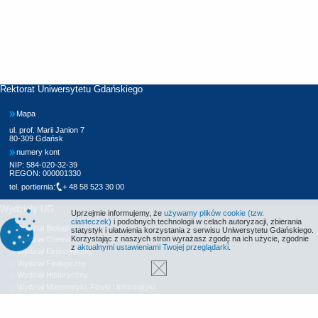
Rektorat Uniwersytetu Gdańskiego
Mapa
ul. prof. Marii Janion 7
80-309 Gdańsk
numery kont
NIP: 584-020-32-39
REGON: 000001330
tel. portiernia:
+ 48 58 523 30 00
Wydziały UG
Uprzejmie informujemy, że
używamy plików cookie (tzw.
ciasteczek)
i podobnych technologii w celach autoryzacji, zbierania
Wydział Biologii
statystyk i ułatwienia korzystania z serwisu Uniwersytetu Gdańskiego.
Korzystając z naszych stron wyrażasz zgodę na ich użycie, zgodnie
Wydział Chemii
z
aktualnymi ustawieniami Twojej przeglądarki
.
Wydział Ekonomiczny
Wydział Filologiczny
Wydział Historyczny
Wydział Matematyki, Fizyki i Informatyki
Wydział Nauk Społecznych
Wydział Oceanografii i Geografii