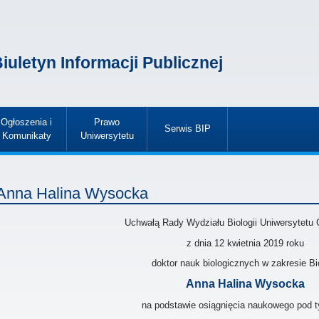
iuletyn Informacji Publicznej
Ogłoszenia i
Prawo
Serwis BIP
Komunikaty
Uniwersytetu
»
»
»
Anna Halina Wysocka
Uchwałą Rady Wydziału Biologii Uniwersytetu
z dnia 12 kwietnia 2019
roku
doktor nauk biologicznych w zakresie Bio
Anna Halina Wysocka
na podstawie osiągnięcia naukowego pod t