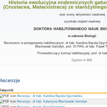
Historia ewolucyjna endemicznych gat
(Crustacea, Malacostraca) ze starożytneg
oraz oceny aktywności naukowej
uzyskała stopień naukowy
doktora habilitowanego nauk bio
w zakresie Biologii
Recenzenci w postępowaniu habilitacyjnym: dr hab. Karolina Bącela-Spych
Błachowiak-Samołyk, prof. IO PAN, dr hab. Paweł 
Przewodniczący komisji habilitacyjnej: prof. dr ha
Dyplom nr 909.
Recenzje
Załącznik
Recenzja - dr hab. Karolina Bącela-Spychalska
Recenzja - dr hab. Katarzyna Błachowiak-Samołyk
Recenzja - dr hab. Paweł Koperski