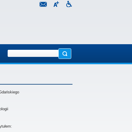
 Gdańskiego
logii
ytułem: