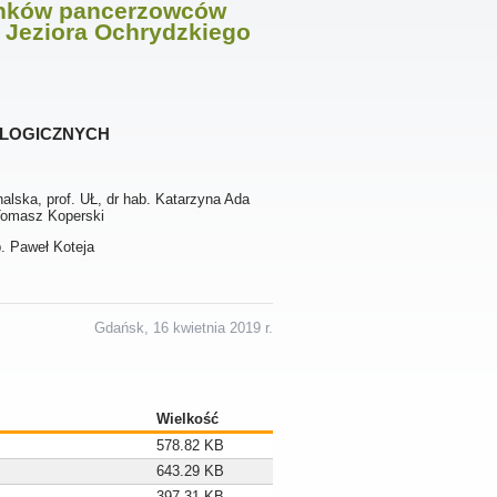
unków pancerzowców
o Jeziora Ochrydzkiego
logicznych
alska, prof. UŁ, dr hab. Katarzyna Ada
Tomasz Koperski
b. Paweł Koteja
Gdańsk, 16 kwietnia 2019 r.
Wielkość
578.82 KB
643.29 KB
397.31 KB