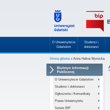
B
O Uniwersytecie
Studenci i
Gdańskim
doktoranci
»
»
Strona główna
» Anna Halina Wysocka
Biuletyn Informacji
Publicznej
O Uniwersytecie Gdańskim
Studenci i doktoranci
Ogłoszenia i Komunikaty
Prawo Uniwersytetu
Serwis BIP