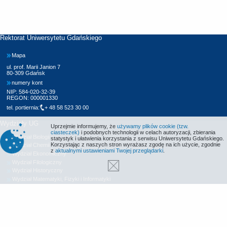
Rektorat Uniwersytetu Gdańskiego
Mapa
ul. prof. Marii Janion 7
80-309 Gdańsk
numery kont
NIP: 584-020-32-39
REGON: 000001330
tel. portiernia:
+ 48 58 523 30 00
Wydziały UG
Uprzejmie informujemy, że
używamy plików cookie (tzw.
ciasteczek)
i podobnych technologii w celach autoryzacji, zbierania
Wydział Biologii
statystyk i ułatwienia korzystania z serwisu Uniwersytetu Gdańskiego.
Korzystając z naszych stron wyrażasz zgodę na ich użycie, zgodnie
Wydział Chemii
z
aktualnymi ustawieniami Twojej przeglądarki
.
Wydział Ekonomiczny
Wydział Filologiczny
Wydział Historyczny
Wydział Matematyki, Fizyki i Informatyki
Wydział Nauk Społecznych
Wydział Oceanografii i Geografii
Wydział Prawa i Administracji
Wydział Zarządzania
Międzyuczelniany Wydział Biotechnologii