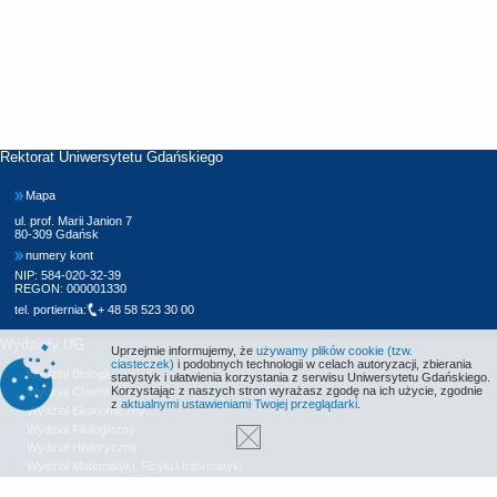
Rektorat Uniwersytetu Gdańskiego
Mapa
ul. prof. Marii Janion 7
80-309 Gdańsk
numery kont
NIP: 584-020-32-39
REGON: 000001330
tel. portiernia:
+ 48 58 523 30 00
Wydziały UG
Uprzejmie informujemy, że
używamy plików cookie (tzw.
ciasteczek)
i podobnych technologii w celach autoryzacji, zbierania
Wydział Biologii
statystyk i ułatwienia korzystania z serwisu Uniwersytetu Gdańskiego.
Korzystając z naszych stron wyrażasz zgodę na ich użycie, zgodnie
Wydział Chemii
z
aktualnymi ustawieniami Twojej przeglądarki
.
Wydział Ekonomiczny
Wydział Filologiczny
Wydział Historyczny
Wydział Matematyki, Fizyki i Informatyki
Wydział Nauk Społecznych