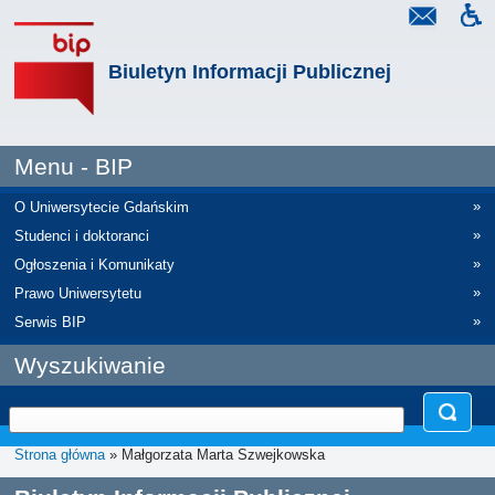
Biuletyn Informacji Publicznej
Menu - BIP
»
O Uniwersytecie Gdańskim
»
Studenci i doktoranci
»
Ogłoszenia i Komunikaty
»
Prawo Uniwersytetu
»
Serwis BIP
Wyszukiwanie
Strona główna
» Małgorzata Marta Szwejkowska