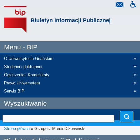
Biuletyn Informacji Publicznej
Menu - BIP
»
O Uniwersytecie Gdańskim
»
Studenci i doktoranci
»
Ogłoszenia i Komunikaty
»
Prawo Uniwersytetu
»
Serwis BIP
Wyszukiwanie
Strona główna
» Grzegorz Marcin Czerwiński