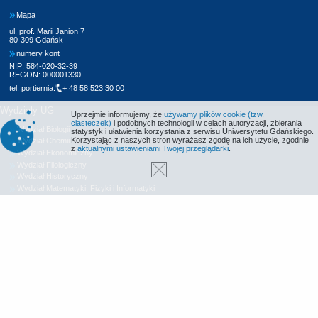
Mapa
ul. prof. Marii Janion 7
80-309 Gdańsk
numery kont
NIP: 584-020-32-39
REGON: 000001330
tel. portiernia:
+ 48 58 523 30 00
Wydziały UG
Uprzejmie informujemy, że
używamy plików cookie (tzw.
ciasteczek)
i podobnych technologii w celach autoryzacji, zbierania
Wydział Biologii
statystyk i ułatwienia korzystania z serwisu Uniwersytetu Gdańskiego.
Korzystając z naszych stron wyrażasz zgodę na ich użycie, zgodnie
Wydział Chemii
z
aktualnymi ustawieniami Twojej przeglądarki
.
Wydział Ekonomiczny
Wydział Filologiczny
Wydział Historyczny
Wydział Matematyki, Fizyki i Informatyki
Wydział Nauk Społecznych
Wydział Oceanografii i Geografii
Wydział Prawa i Administracji
Wydział Zarządzania
Międzyuczelniany Wydział Biotechnologii
Biblioteka UG
Centrum Języków Obcych
Centrum Wychowania Fizycznego i Sportu
Wydawnictwo UG
Biuro Karier UG