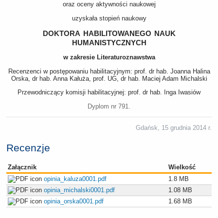
oraz oceny aktywności naukowej
uzyskała stopień naukowy
doktora habilitowanego nauk
humanistycznych
w zakresie Literaturoznawstwa
Recenzenci w postępowaniu habilitacyjnym: prof. dr hab. Joanna Halina
Orska, dr hab. Anna Kałuża, prof. UG, dr hab. Maciej Adam Michalski
Przewodniczący komisji habilitacyjnej: prof. dr hab. Inga Iwasiów
Dyplom nr 791.
Gdańsk, 15 grudnia 2014 r.
Recenzje
Załącznik
Wielkość
opinia_kaluza0001.pdf
1.8 MB
opinia_michalski0001.pdf
1.08 MB
opinia_orska0001.pdf
1.68 MB