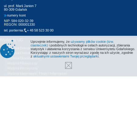
ul. prof. Marii Janion 7
80-309 Gdańsk
numery kont
NIP: 584-020-32-39
REGON: 000001330
tel. portiernia:
+ 48 58 523 30 00
Wydziały UG
Uprzejmie informujemy, że
używamy plików cookie (tzw.
ciasteczek)
i podobnych technologii w celach autoryzacji, zbierania
Wydział Biologii
statystyk i ułatwienia korzystania z serwisu Uniwersytetu Gdańskiego.
Korzystając z naszych stron wyrażasz zgodę na ich użycie, zgodnie
Wydział Chemii
z
aktualnymi ustawieniami Twojej przeglądarki
.
Wydział Ekonomiczny
Wydział Filologiczny
Wydział Historyczny
Wydział Matematyki, Fizyki i Informatyki
Wydział Nauk Społecznych
Wydział Oceanografii i Geografii
Wydział Prawa i Administracji
Wydział Zarządzania
Międzyuczelniany Wydział Biotechnologii
Biblioteka UG
Centrum Języków Obcych
Centrum Wychowania Fizycznego i Sportu
Wydawnictwo UG
Biuro Karier UG
Deklaracja dostępności
Radio MORS