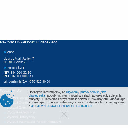
Rektorat Uniwersytetu Gdańskiego
Mapa
ul. prof. Marii Janion 7
80-309 Gdańsk
numery kont
NIP: 584-020-32-39
REGON: 000001330
tel. portiernia:
+ 48 58 523 30 00
Wydziały UG
Uprzejmie informujemy, że
używamy plików cookie (tzw.
ciasteczek)
i podobnych technologii w celach autoryzacji, zbierania
Wydział Biologii
statystyk i ułatwienia korzystania z serwisu Uniwersytetu Gdańskiego.
Korzystając z naszych stron wyrażasz zgodę na ich użycie, zgodnie
Wydział Chemii
z
aktualnymi ustawieniami Twojej przeglądarki
.
Wydział Ekonomiczny
Wydział Filologiczny
Wydział Historyczny
Wydział Matematyki, Fizyki i Informatyki
Wydział Nauk Społecznych