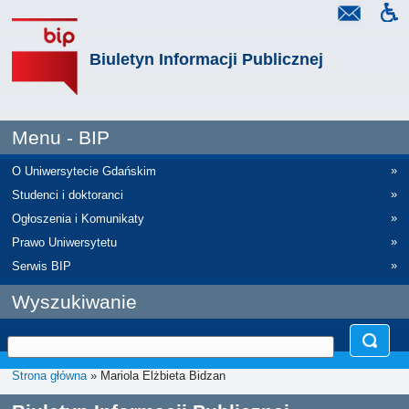
Biuletyn Informacji Publicznej
Menu - BIP
»
O Uniwersytecie Gdańskim
»
Studenci i doktoranci
»
Ogłoszenia i Komunikaty
»
Prawo Uniwersytetu
»
Serwis BIP
Wyszukiwanie
Strona główna
» Mariola Elżbieta Bidzan