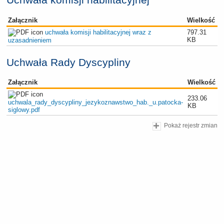
Załącznik
Wielkość
uchwała komisji habilitacyjnej wraz z
797.31
KB
uzasadnieniem
Uchwała Rady Dyscypliny
Załącznik
Wielkość
233.06
uchwala_rady_dyscypliny_jezykoznawstwo_hab._u.patocka-
KB
siglowy.pdf
Pokaż rejestr zmian