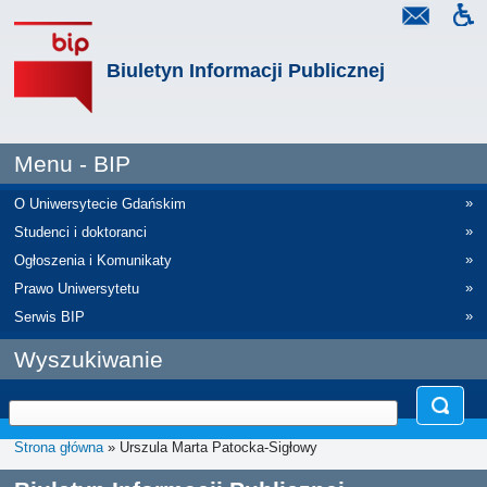
Biuletyn Informacji Publicznej
Menu - BIP
»
O Uniwersytecie Gdańskim
»
Studenci i doktoranci
»
Ogłoszenia i Komunikaty
»
Prawo Uniwersytetu
»
Serwis BIP
Wyszukiwanie
Strona główna
» Urszula Marta Patocka-Sigłowy