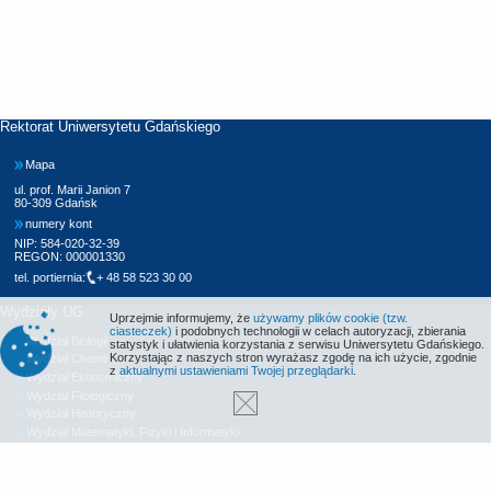
Rektorat Uniwersytetu Gdańskiego
Mapa
ul. prof. Marii Janion 7
80-309 Gdańsk
numery kont
NIP: 584-020-32-39
REGON: 000001330
tel. portiernia:
+ 48 58 523 30 00
Wydziały UG
Uprzejmie informujemy, że
używamy plików cookie (tzw.
ciasteczek)
i podobnych technologii w celach autoryzacji, zbierania
Wydział Biologii
statystyk i ułatwienia korzystania z serwisu Uniwersytetu Gdańskiego.
Korzystając z naszych stron wyrażasz zgodę na ich użycie, zgodnie
Wydział Chemii
z
aktualnymi ustawieniami Twojej przeglądarki
.
Wydział Ekonomiczny
Wydział Filologiczny
Wydział Historyczny
Wydział Matematyki, Fizyki i Informatyki
Wydział Nauk Społecznych
Wydział Oceanografii i Geografii
Wydział Prawa i Administracji