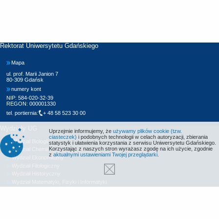
Rektorat Uniwersytetu Gdańskiego
Mapa
ul. prof. Marii Janion 7
80-309 Gdańsk
numery kont
NIP: 584-020-32-39
REGON: 000001330
tel. portiernia:
+ 48 58 523 30 00
Wydziały UG
Uprzejmie informujemy, że
używamy plików cookie (tzw.
ciasteczek)
i podobnych technologii w celach autoryzacji, zbierania
Wydział Biologii
statystyk i ułatwienia korzystania z serwisu Uniwersytetu Gdańskiego.
Korzystając z naszych stron wyrażasz zgodę na ich użycie, zgodnie
Wydział Chemii
z
aktualnymi ustawieniami Twojej przeglądarki
.
Wydział Ekonomiczny
Wydział Filologiczny
Wydział Historyczny
Wydział Matematyki, Fizyki i Informatyki
Wydział Nauk Społecznych
Wydział Oceanografii i Geografii
Wydział Prawa i Administracji
Wydział Zarządzania