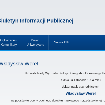
iuletyn Informacji Publicznej
Ogłoszenia i
Prawo
Serwis BIP
Komunikaty
Uniwersytetu
»
»
»
Władysław Werel
Uchwałą Rady Wydziału Biologii, Geografii i Oceanologii 
z dnia 04 listopada 1994
roku
doktor nauk przyrodniczych
Władysław Werel
na podstawie oceny ogólnego dorobku naukowego i przedstawionej roz