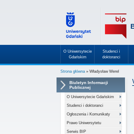
B
O Uniwersytecie
Studenci i
Gdańskim
doktoranci
»
»
Strona główna
» Władysław Werel
Biuletyn Informacji
Publicznej
O Uniwersytecie Gdańskim
Studenci i doktoranci
Ogłoszenia i Komunikaty
Prawo Uniwersytetu
Serwis BIP