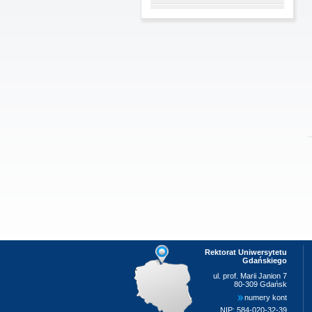
Rektorat Uniwersytetu
Gdańskiego
ul. prof. Marii Janion 7
80-309 Gdańsk
numery kont
NIP: 584-020-32-39