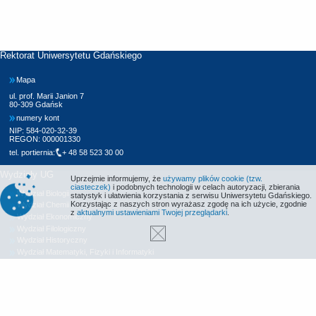
Rektorat Uniwersytetu Gdańskiego
Mapa
ul. prof. Marii Janion 7
80-309 Gdańsk
numery kont
NIP: 584-020-32-39
REGON: 000001330
tel. portiernia:
+ 48 58 523 30 00
Wydziały UG
Uprzejmie informujemy, że
używamy plików cookie (tzw.
ciasteczek)
i podobnych technologii w celach autoryzacji, zbierania
Wydział Biologii
statystyk i ułatwienia korzystania z serwisu Uniwersytetu Gdańskiego.
Korzystając z naszych stron wyrażasz zgodę na ich użycie, zgodnie
Wydział Chemii
z
aktualnymi ustawieniami Twojej przeglądarki
.
Wydział Ekonomiczny
Wydział Filologiczny
Wydział Historyczny
Wydział Matematyki, Fizyki i Informatyki
Wydział Nauk Społecznych
Wydział Oceanografii i Geografii
Wydział Prawa i Administracji
Wydział Zarządzania
Międzyuczelniany Wydział Biotechnologii