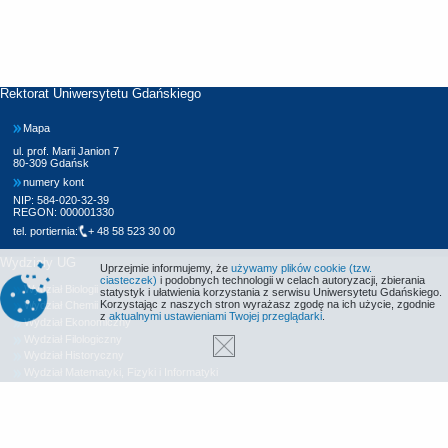
Rektorat Uniwersytetu Gdańskiego
Mapa
ul. prof. Marii Janion 7
80-309 Gdańsk
numery kont
NIP: 584-020-32-39
REGON: 000001330
tel. portiernia:
+ 48 58 523 30 00
Wydziały UG
Uprzejmie informujemy, że
używamy plików cookie (tzw.
ciasteczek)
i podobnych technologii w celach autoryzacji, zbierania
Wydział Biologii
statystyk i ułatwienia korzystania z serwisu Uniwersytetu Gdańskiego.
Korzystając z naszych stron wyrażasz zgodę na ich użycie, zgodnie
Wydział Chemii
z
aktualnymi ustawieniami Twojej przeglądarki
.
Wydział Ekonomiczny
Wydział Filologiczny
Wydział Historyczny
Wydział Matematyki, Fizyki i Informatyki
Wydział Nauk Społecznych
Wydział Oceanografii i Geografii
Wydział Prawa i Administracji
Wydział Zarządzania