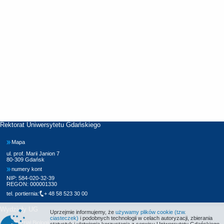
Rektorat Uniwersytetu Gdańskiego
Mapa
ul. prof. Marii Janion 7
80-309 Gdańsk
numery kont
NIP: 584-020-32-39
REGON: 000001330
tel. portiernia:
+ 48 58 523 30 00
Wydziały UG
Uprzejmie informujemy, że
używamy plików cookie (tzw.
ciasteczek)
i podobnych technologii w celach autoryzacji, zbierania
Wydział Biologii