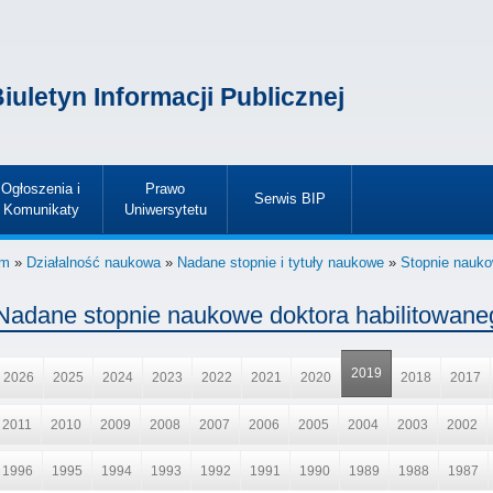
iuletyn Informacji Publicznej
Ogłoszenia i
Prawo
Serwis BIP
Komunikaty
Uniwersytetu
»
»
»
im
»
Działalność naukowa
»
Nadane stopnie i tytuły naukowe
»
Stopnie nauk
Nadane stopnie naukowe doktora habilitowane
2019
2026
2025
2024
2023
2022
2021
2020
2018
2017
2011
2010
2009
2008
2007
2006
2005
2004
2003
2002
1996
1995
1994
1993
1992
1991
1990
1989
1988
1987