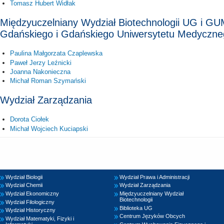
Tomasz Hubert Widłak
Międzyuczelniany Wydział Biotechnologii UG i GU
Gdańskiego i Gdańskiego Uniwersytetu Medyczne
Paulina Małgorzata Czaplewska
Paweł Jerzy Leźnicki
Joanna Nakonieczna
Michał Roman Szymański
Wydział Zarządzania
Dorota Ciołek
Michał Wojciech Kuciapski
Wydział Biologii
Wydział Prawa i Administracji
Wydział Chemii
Wydział Zarządzania
Wydział Ekonomiczny
Międzyuczelniany Wydział
Biotechnologii
Wydział Filologiczny
Biblioteka UG
Wydział Historyczny
Centrum Języków Obcych
Wydział Matematyki, Fizyki i