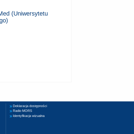
Med (Uniwersytetu
go)
Deklaracja dostępności
Radio MORS
Identyfikacja wizualna