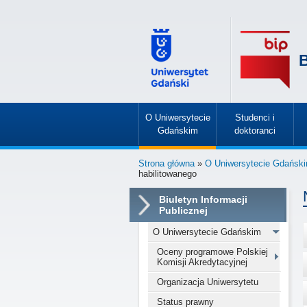
B
O Uniwersytecie
Studenci i
Gdańskim
doktoranci
»
»
Strona główna
»
O Uniwersytecie Gdańsk
habilitowanego
Biuletyn Informacji
Publicznej
O Uniwersytecie Gdańskim
Oceny programowe Polskiej
Komisji Akredytacyjnej
Organizacja Uniwersytetu
Status prawny