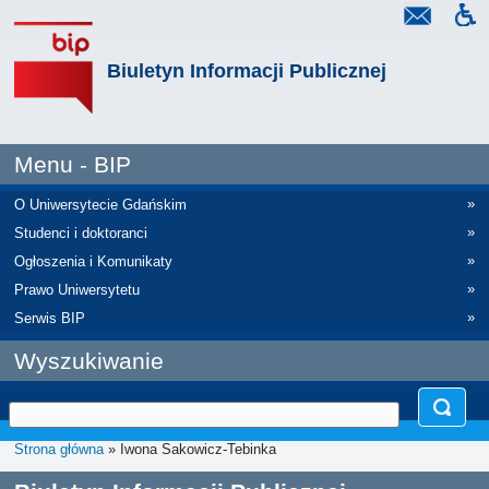
Biuletyn Informacji Publicznej
Menu - BIP
»
O Uniwersytecie Gdańskim
»
Studenci i doktoranci
»
Ogłoszenia i Komunikaty
»
Prawo Uniwersytetu
»
Serwis BIP
Wyszukiwanie
Strona główna
» Iwona Sakowicz-Tebinka