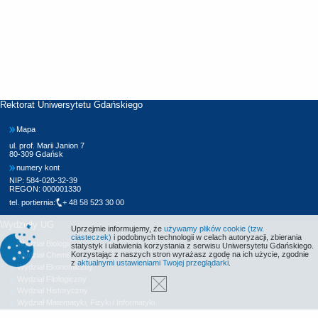
Rektorat Uniwersytetu Gdańskiego
Mapa
ul. prof. Marii Janion 7
80-309 Gdańsk
numery kont
NIP: 584-020-32-39
REGON: 000001330
tel. portiernia:
+ 48 58 523 30 00
Wydziały UG
Uprzejmie informujemy, że
używamy plików cookie (tzw.
ciasteczek)
i podobnych technologii w celach autoryzacji, zbierania
Wydział Biologii
statystyk i ułatwienia korzystania z serwisu Uniwersytetu Gdańskiego.
Korzystając z naszych stron wyrażasz zgodę na ich użycie, zgodnie
Wydział Chemii
z
aktualnymi ustawieniami Twojej przeglądarki
.
Wydział Ekonomiczny
Wydział Filologiczny
Wydział Historyczny
Wydział Matematyki, Fizyki i Informatyki
Wydział Nauk Społecznych