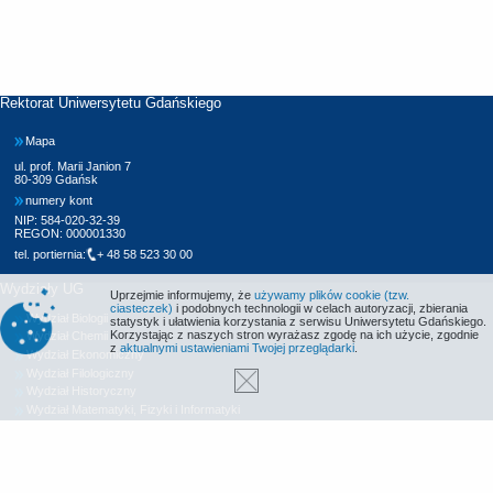
Rektorat Uniwersytetu Gdańskiego
Mapa
ul. prof. Marii Janion 7
80-309 Gdańsk
numery kont
NIP: 584-020-32-39
REGON: 000001330
tel. portiernia:
+ 48 58 523 30 00
Wydziały UG
Uprzejmie informujemy, że
używamy plików cookie (tzw.
ciasteczek)
i podobnych technologii w celach autoryzacji, zbierania
Wydział Biologii
statystyk i ułatwienia korzystania z serwisu Uniwersytetu Gdańskiego.
Korzystając z naszych stron wyrażasz zgodę na ich użycie, zgodnie
Wydział Chemii
z
aktualnymi ustawieniami Twojej przeglądarki
.
Wydział Ekonomiczny
Wydział Filologiczny
Wydział Historyczny
Wydział Matematyki, Fizyki i Informatyki
Wydział Nauk Społecznych
Wydział Oceanografii i Geografii
Wydział Prawa i Administracji
Wydział Zarządzania