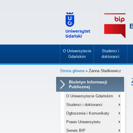
B
O Uniwersytecie
Studenci i
Gdańskim
doktoranci
»
»
Strona główna
» Żanna Sładkiewicz
Biuletyn Informacji
Publicznej
O Uniwersytecie Gdańskim
Studenci i doktoranci
Ogłoszenia i Komunikaty
Prawo Uniwersytetu
Serwis BIP