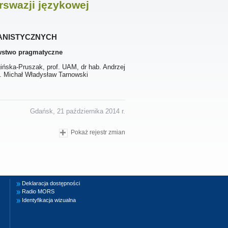
erswazji językowej
anistycznych
awstwo pragmatyczne
ińska-Pruszak, prof. UAM, dr hab. Andrzej
ab. Michał Władysław Tarnowski
Gdańsk, 21 października 2014 r.
Pokaż rejestr zmian
Deklaracja dostępności
Radio MORS
Identyfikacja wizualna