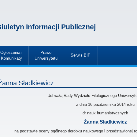
iuletyn Informacji Publicznej
Ogłoszenia i
Prawo
Serwis BIP
Komunikaty
Uniwersytetu
»
»
»
Żanna Sładkiewicz
Uchwałą Rady Wydziału Filologicznego Uniwersyt
z dnia 16 października 2014
roku
dr nauk humanistycznych
Żanna Sładkiewicz
na podstawie oceny ogólnego dorobku naukowego i przedstawionej roz