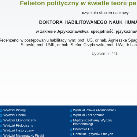
Felieton polityczny w świetle teorii p
uzyskała stopień naukowy
doktora habilitowanego nauk hum
w zakresie Językoznawstwa, specjalność: językozn
Recenzenci w postępowaniu habilitacyjnym: prof. UG, dr hab. Agnieszka Spag
Sitarski, prof. UMK, dr hab. Stefan Grzybowski, prof. UWr, dr h
Dyplom nr 771.
Wydział Biologii
Wydział Prawa i Administracji
Wydział Chemii
Wydział Zarządzania
Wydział Ekonomiczny
Międzyuczelniany Wydział
Biotechnologii
Wydział Filologiczny
Biblioteka UG
Wydział Historyczny
Centrum Języków Obcych
Wydział Matematyki, Fizyki i