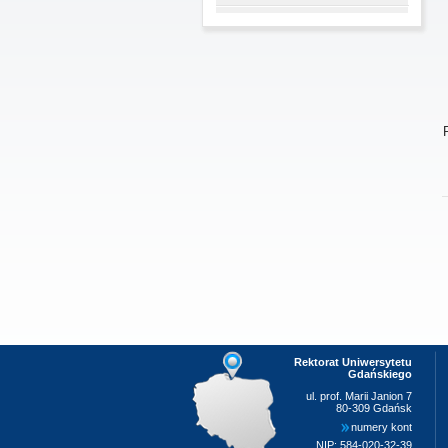
Rektorat Uniwersytetu
Gdańskiego
ul. prof. Marii Janion 7
80-309 Gdańsk
numery kont
NIP: 584-020-32-39