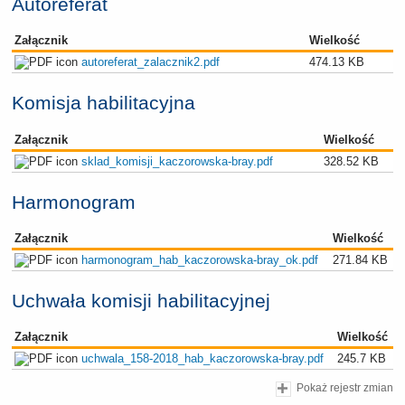
Autoreferat
Załącznik
Wielkość
autoreferat_zalacznik2.pdf
474.13 KB
Komisja habilitacyjna
Załącznik
Wielkość
sklad_komisji_kaczorowska-bray.pdf
328.52 KB
Harmonogram
Załącznik
Wielkość
harmonogram_hab_kaczorowska-bray_ok.pdf
271.84 KB
Uchwała komisji habilitacyjnej
Załącznik
Wielkość
uchwala_158-2018_hab_kaczorowska-bray.pdf
245.7 KB
Pokaż rejestr zmian