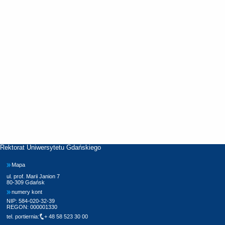
Rektorat Uniwersytetu Gdańskiego
Mapa
ul. prof. Marii Janion 7
80-309 Gdańsk
numery kont
NIP: 584-020-32-39
REGON: 000001330
tel. portiernia:
+ 48 58 523 30 00