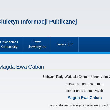
iuletyn Informacji Publicznej
Ogłoszenia i
Prawo
Serwis BIP
Komunikaty
Uniwersytetu
»
»
»
Magda Ewa Caban
Uchwałą Rady Wydziału Chemii Uniwersytetu 
z dnia 13 marca 2019
roku
doktor nauk chemicznych
Magda Ewa Caban
na podstawie osiągnięcia naukowego pod t