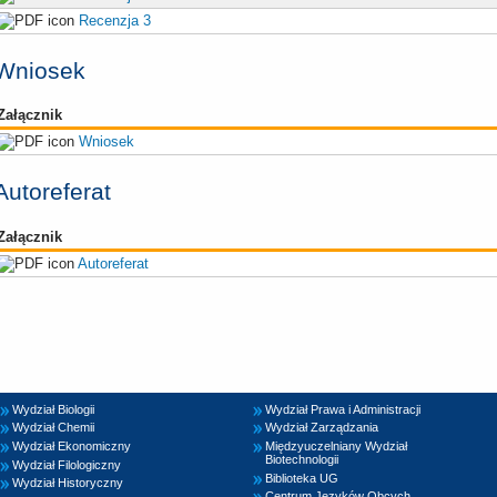
Recenzja 3
Wniosek
Załącznik
Wniosek
Autoreferat
Załącznik
Autoreferat
Wydział Biologii
Wydział Prawa i Administracji
Wydział Chemii
Wydział Zarządzania
Wydział Ekonomiczny
Międzyuczelniany Wydział
Biotechnologii
Wydział Filologiczny
Biblioteka UG
Wydział Historyczny
Centrum Języków Obcych