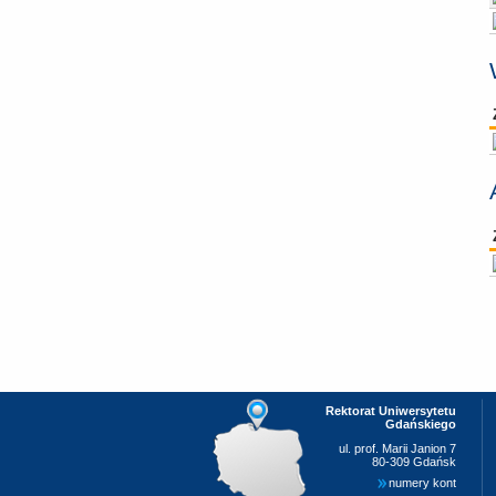
Rektorat Uniwersytetu
Gdańskiego
ul. prof. Marii Janion 7
80-309 Gdańsk
numery kont