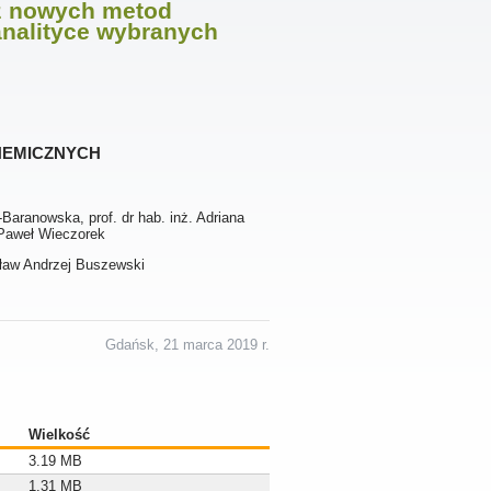
z nowych metod
analityce wybranych
hemicznych
Baranowska, prof. dr hab. inż. Adriana
r Paweł Wieczorek
usław Andrzej Buszewski
Gdańsk, 21 marca 2019 r.
Wielkość
3.19 MB
1.31 MB