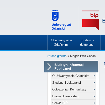
B
O Uniwersytecie
Studenci i
Gdańskim
doktoranci
»
»
Strona główna
» Magda Ewa Caban
Biuletyn Informacji
Publicznej
O Uniwersytecie Gdańskim
Studenci i doktoranci
Ogłoszenia i Komunikaty
Prawo Uniwersytetu
Serwis BIP