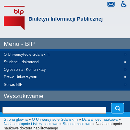
Biuletyn Informacji Publicznej
Menu - BIP
»
O Uniwersytecie Gdańskim
»
Studenci i doktoranci
»
Ogłoszenia i Komunikaty
»
Prawo Uniwersytetu
»
Serwis BIP
Wyszukiwanie
Strona główna
»
O Uniwersytecie Gdańskim
»
Działalność naukowa
»
Nadane stopnie i tytuły naukowe
»
Stopnie naukowe
» Nadane stopnie
naukowe doktora habilitowanego