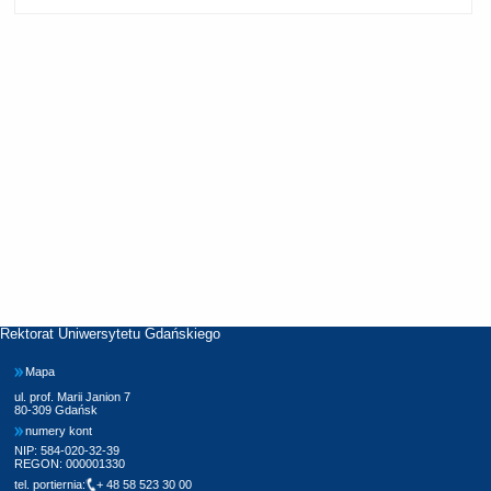
Rektorat Uniwersytetu Gdańskiego
Mapa
ul. prof. Marii Janion 7
80-309 Gdańsk
numery kont
NIP: 584-020-32-39
REGON: 000001330
tel. portiernia:
+ 48 58 523 30 00