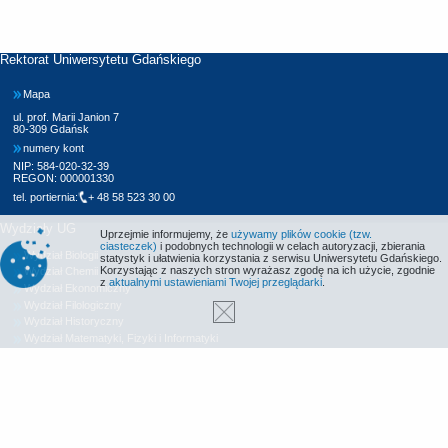
Rektorat Uniwersytetu Gdańskiego
Mapa
ul. prof. Marii Janion 7
80-309 Gdańsk
numery kont
NIP: 584-020-32-39
REGON: 000001330
tel. portiernia:
+ 48 58 523 30 00
Wydziały UG
Uprzejmie informujemy, że
używamy plików cookie (tzw.
ciasteczek)
i podobnych technologii w celach autoryzacji, zbierania
Wydział Biologii
statystyk i ułatwienia korzystania z serwisu Uniwersytetu Gdańskiego.
Korzystając z naszych stron wyrażasz zgodę na ich użycie, zgodnie
Wydział Chemii
z
aktualnymi ustawieniami Twojej przeglądarki
.
Wydział Ekonomiczny
Wydział Filologiczny
Wydział Historyczny
Wydział Matematyki, Fizyki i Informatyki
Wydział Nauk Społecznych
Wydział Oceanografii i Geografii
Wydział Prawa i Administracji
Wydział Zarządzania
Międzyuczelniany Wydział Biotechnologii
Biblioteka UG