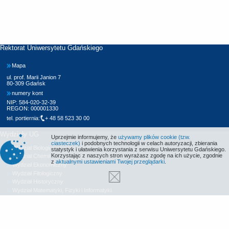
Rektorat Uniwersytetu Gdańskiego
Mapa
ul. prof. Marii Janion 7
80-309 Gdańsk
numery kont
NIP: 584-020-32-39
REGON: 000001330
tel. portiernia:
+ 48 58 523 30 00
Wydziały UG
Uprzejmie informujemy, że
używamy plików cookie (tzw.
ciasteczek)
i podobnych technologii w celach autoryzacji, zbierania
Wydział Biologii
statystyk i ułatwienia korzystania z serwisu Uniwersytetu Gdańskiego.
Korzystając z naszych stron wyrażasz zgodę na ich użycie, zgodnie
Wydział Chemii
z
aktualnymi ustawieniami Twojej przeglądarki
.
Wydział Ekonomiczny
Wydział Filologiczny
Wydział Historyczny
Wydział Matematyki, Fizyki i Informatyki
Wydział Nauk Społecznych
Wydział Oceanografii i Geografii
Wydział Prawa i Administracji
Wydział Zarządzania