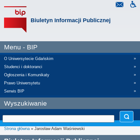
Biuletyn Informacji Publicznej
Menu - BIP
»
O Uniwersytecie Gdańskim
»
Studenci i doktoranci
»
Ogłoszenia i Komunikaty
»
Prawo Uniwersytetu
»
Serwis BIP
Wyszukiwanie
Strona główna
» Jarosław Adam Waśniewski