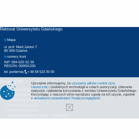
Rektorat Uniwersytetu Gdańskiego
Mapa
ul. prof. Marii Janion 7
80-309 Gdańsk
numery kont
NIP: 584-020-32-39
REGON: 000001330
tel. portiernia:
+ 48 58 523 30 00
Wydziały UG
Uprzejmie informujemy, że
używamy plików cookie (tzw.
ciasteczek)
i podobnych technologii w celach autoryzacji, zbierania
Wydział Biologii
statystyk i ułatwienia korzystania z serwisu Uniwersytetu Gdańskiego.
Korzystając z naszych stron wyrażasz zgodę na ich użycie, zgodnie
Wydział Chemii
z
aktualnymi ustawieniami Twojej przeglądarki
.
Wydział Ekonomiczny
Wydział Filologiczny
Wydział Historyczny
Wydział Matematyki, Fizyki i Informatyki
Wydział Nauk Społecznych
Wydział Oceanografii i Geografii
Wydział Prawa i Administracji
Wydział Zarządzania