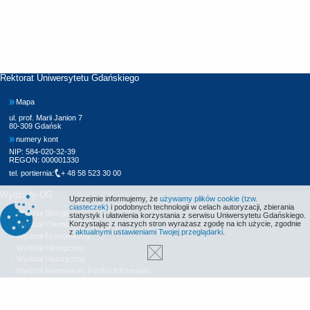
Rektorat Uniwersytetu Gdańskiego
Mapa
ul. prof. Marii Janion 7
80-309 Gdańsk
numery kont
NIP: 584-020-32-39
REGON: 000001330
tel. portiernia:
+ 48 58 523 30 00
Wydziały UG
Uprzejmie informujemy, że
używamy plików cookie (tzw.
ciasteczek)
i podobnych technologii w celach autoryzacji, zbierania
Wydział Biologii
statystyk i ułatwienia korzystania z serwisu Uniwersytetu Gdańskiego.
Korzystając z naszych stron wyrażasz zgodę na ich użycie, zgodnie
Wydział Chemii
z
aktualnymi ustawieniami Twojej przeglądarki
.
Wydział Ekonomiczny
Wydział Filologiczny
Wydział Historyczny
Wydział Matematyki, Fizyki i Informatyki
Wydział Nauk Społecznych
Wydział Oceanografii i Geografii
Wydział Prawa i Administracji