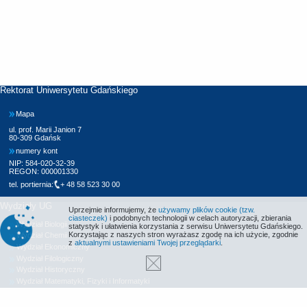
Rektorat Uniwersytetu Gdańskiego
Mapa
ul. prof. Marii Janion 7
80-309 Gdańsk
numery kont
NIP: 584-020-32-39
REGON: 000001330
tel. portiernia:
+ 48 58 523 30 00
Wydziały UG
Uprzejmie informujemy, że
używamy plików cookie (tzw.
ciasteczek)
i podobnych technologii w celach autoryzacji, zbierania
Wydział Biologii
statystyk i ułatwienia korzystania z serwisu Uniwersytetu Gdańskiego.
Korzystając z naszych stron wyrażasz zgodę na ich użycie, zgodnie
Wydział Chemii
z
aktualnymi ustawieniami Twojej przeglądarki
.
Wydział Ekonomiczny
Wydział Filologiczny
Wydział Historyczny
Wydział Matematyki, Fizyki i Informatyki
Wydział Nauk Społecznych
Wydział Oceanografii i Geografii