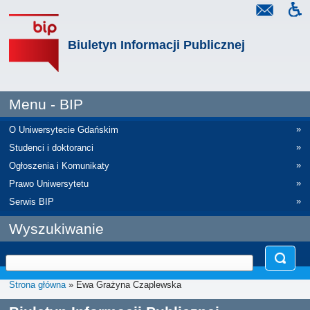
Biuletyn Informacji Publicznej
Menu - BIP
»
O Uniwersytecie Gdańskim
»
Studenci i doktoranci
»
Ogłoszenia i Komunikaty
»
Prawo Uniwersytetu
»
Serwis BIP
Wyszukiwanie
Strona główna
» Ewa Grażyna Czaplewska