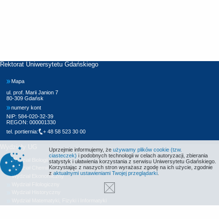
Rektorat Uniwersytetu Gdańskiego
Mapa
ul. prof. Marii Janion 7
80-309 Gdańsk
numery kont
NIP: 584-020-32-39
REGON: 000001330
tel. portiernia:
+ 48 58 523 30 00
Wydziały UG
Uprzejmie informujemy, że
używamy plików cookie (tzw.
ciasteczek)
i podobnych technologii w celach autoryzacji, zbierania
Wydział Biologii
statystyk i ułatwienia korzystania z serwisu Uniwersytetu Gdańskiego.
Korzystając z naszych stron wyrażasz zgodę na ich użycie, zgodnie
Wydział Chemii
z
aktualnymi ustawieniami Twojej przeglądarki
.
Wydział Ekonomiczny
Wydział Filologiczny
Wydział Historyczny
Wydział Matematyki, Fizyki i Informatyki
Wydział Nauk Społecznych
Wydział Oceanografii i Geografii