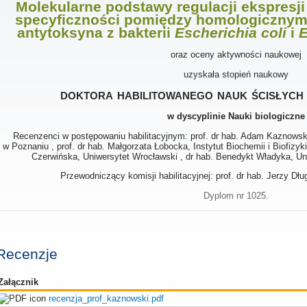
Molekularne podstawy regulacji ekspresj
specyficzności pomiędzy homologicznym
antytoksyna z bakterii
Escherichia coli
i
E
oraz oceny aktywności naukowej
uzyskała stopień naukowy
doktora habilitowanego nauk ścisłych 
w dyscyplinie Nauki biologiczne
Recenzenci w postępowaniu habilitacyjnym: prof. dr hab. Adam Kaznowsk
w Poznaniu , prof. dr hab. Małgorzata Łobocka, Instytut Biochemii i Biofizyk
Czerwińska, Uniwersytet Wrocławski , dr hab. Benedykt Władyka, Uni
Przewodniczący komisji habilitacyjnej: prof. dr hab. Jerzy Dł
Dyplom nr 1025.
Recenzje
Załącznik
recenzja_prof_kaznowski.pdf