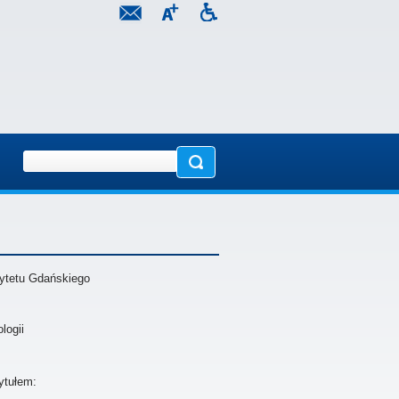
ytetu Gdańskiego
logii
ytułem: