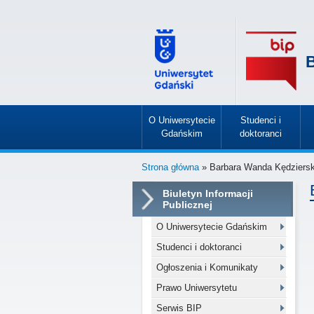
B
O Uniwersytecie
Studenci i
Gdańskim
doktoranci
»
»
Strona główna
» Barbara Wanda Kędziers
Biuletyn Informacji
Publicznej
O Uniwersytecie Gdańskim
Studenci i doktoranci
Ogłoszenia i Komunikaty
Prawo Uniwersytetu
Serwis BIP