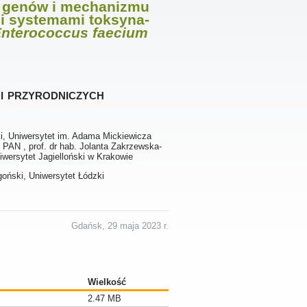
i genów i mechanizmu
i systemami toksyna-
nterococcus faecium
i przyrodniczych
i, Uniwersytet im. Adama Mickiewicza
i PAN , prof. dr hab. Jolanta Zakrzewska-
wersytet Jagielloński w Krakowie
ugoński, Uniwersytet Łódzki
Gdańsk, 29 maja 2023 r.
Wielkość
2.47 MB