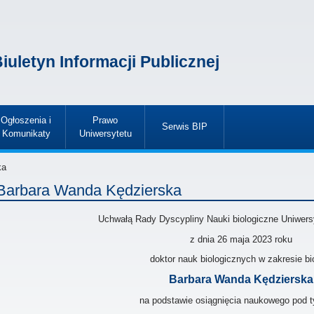
iuletyn Informacji Publicznej
Ogłoszenia i
Prawo
Serwis BIP
Komunikaty
Uniwersytetu
»
»
»
ka
Barbara Wanda Kędzierska
Uchwałą Rady Dyscypliny Nauki biologiczne Uniwers
z dnia 26 maja 2023
roku
doktor nauk biologicznych w zakresie bio
Barbara Wanda Kędzierska
na podstawie osiągnięcia naukowego pod t