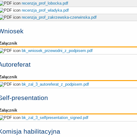
recenzja_prof_lobocka.pdf
recenzja_prof_wladyka.pdf
recenzja_prof_zakrzewska-czerwinska.pdf
Wniosek
Załącznik
bk_wniosek_przewodni_z_podpisem.pdf
Autoreferat
Załącznik
bk_zal_3_autoreferat_z_podpisem.pdf
Self-presentation
Załącznik
bk_zal_3_selfpresentation_signed.pdf
Komisja habilitacyjna