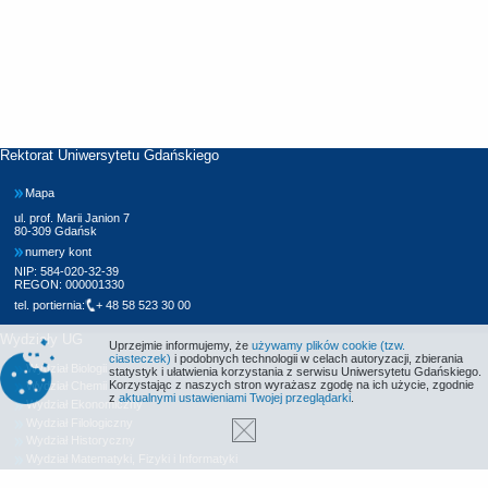
Rektorat Uniwersytetu Gdańskiego
Mapa
ul. prof. Marii Janion 7
80-309 Gdańsk
numery kont
NIP: 584-020-32-39
REGON: 000001330
tel. portiernia:
+ 48 58 523 30 00
Wydziały UG
Uprzejmie informujemy, że
używamy plików cookie (tzw.
ciasteczek)
i podobnych technologii w celach autoryzacji, zbierania
Wydział Biologii
statystyk i ułatwienia korzystania z serwisu Uniwersytetu Gdańskiego.
Korzystając z naszych stron wyrażasz zgodę na ich użycie, zgodnie
Wydział Chemii
z
aktualnymi ustawieniami Twojej przeglądarki
.
Wydział Ekonomiczny
Wydział Filologiczny
Wydział Historyczny
Wydział Matematyki, Fizyki i Informatyki
Wydział Nauk Społecznych