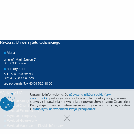
Rektorat Uniwersytetu Gdańskiego
Mapa
ul. prof. Marii Janion 7
80-309 Gdańsk
numery kont
NIP: 584-020-32-39
REGON: 000001330
tel. portiernia:
+ 48 58 523 30 00
Wydziały UG
Uprzejmie informujemy, że
używamy plików cookie (tzw.
ciasteczek)
i podobnych technologii w celach autoryzacji, zbierania
Wydział Biologii
statystyk i ułatwienia korzystania z serwisu Uniwersytetu Gdańskiego.
Korzystając z naszych stron wyrażasz zgodę na ich użycie, zgodnie
Wydział Chemii
z
aktualnymi ustawieniami Twojej przeglądarki
.
Wydział Ekonomiczny
Wydział Filologiczny
Wydział Historyczny
Wydział Matematyki, Fizyki i Informatyki
Wydział Nauk Społecznych