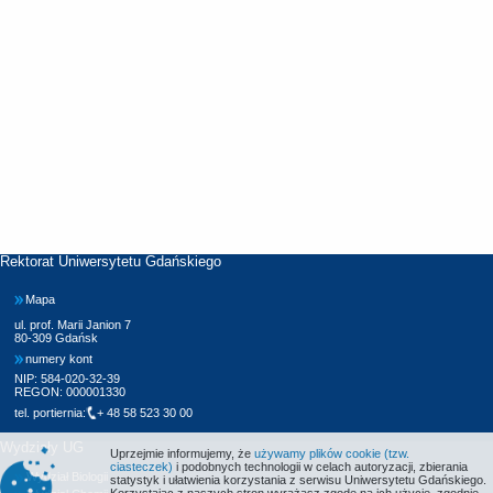
Rektorat Uniwersytetu Gdańskiego
Mapa
ul. prof. Marii Janion 7
80-309 Gdańsk
numery kont
NIP: 584-020-32-39
REGON: 000001330
tel. portiernia:
+ 48 58 523 30 00
Wydziały UG
Uprzejmie informujemy, że
używamy plików cookie (tzw.
ciasteczek)
i podobnych technologii w celach autoryzacji, zbierania
Wydział Biologii
statystyk i ułatwienia korzystania z serwisu Uniwersytetu Gdańskiego.