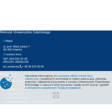
Rektorat Uniwersytetu Gdańskiego
Mapa
ul. prof. Marii Janion 7
80-309 Gdańsk
numery kont
NIP: 584-020-32-39
REGON: 000001330
tel. portiernia:
+ 48 58 523 30 00
Wydziały UG
Uprzejmie informujemy, że
używamy plików cookie (tzw.
ciasteczek)
i podobnych technologii w celach autoryzacji, zbierania
Wydział Biologii
statystyk i ułatwienia korzystania z serwisu Uniwersytetu Gdańskiego.
Korzystając z naszych stron wyrażasz zgodę na ich użycie, zgodnie
Wydział Chemii
z
aktualnymi ustawieniami Twojej przeglądarki
.
Wydział Ekonomiczny
Wydział Filologiczny
Wydział Historyczny
Wydział Matematyki, Fizyki i Informatyki
Wydział Nauk Społecznych
Wydział Oceanografii i Geografii