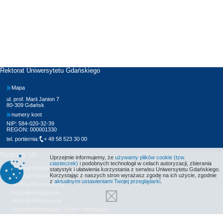
Rektorat Uniwersytetu Gdańskiego
Mapa
ul. prof. Marii Janion 7
80-309 Gdańsk
numery kont
NIP: 584-020-32-39
REGON: 000001330
tel. portiernia:
+ 48 58 523 30 00
Wydziały UG
Uprzejmie informujemy, że
używamy plików cookie (tzw.
ciasteczek)
i podobnych technologii w celach autoryzacji, zbierania
Wydział Biologii
statystyk i ułatwienia korzystania z serwisu Uniwersytetu Gdańskiego.
Korzystając z naszych stron wyrażasz zgodę na ich użycie, zgodnie
Wydział Chemii
z
aktualnymi ustawieniami Twojej przeglądarki
.
Wydział Ekonomiczny
Wydział Filologiczny
Wydział Historyczny
Wydział Matematyki, Fizyki i Informatyki
Wydział Nauk Społecznych