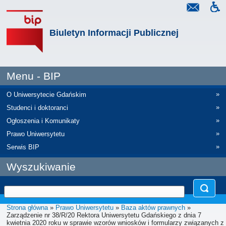
Biuletyn Informacji Publicznej
Menu - BIP
»
O Uniwersytecie Gdańskim
»
Studenci i doktoranci
»
Ogłoszenia i Komunikaty
»
Prawo Uniwersytetu
»
Serwis BIP
Wyszukiwanie
Strona główna
»
Prawo Uniwersytetu
»
Baza aktów prawnych
»
Zarządzenie nr 38/R/20 Rektora Uniwersytetu Gdańskiego z dnia 7
kwietnia 2020 roku w sprawie wzorów wniosków i formularzy związanych z