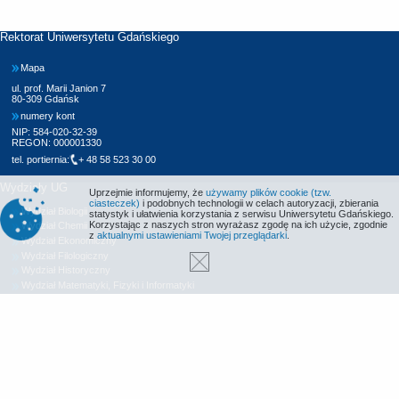
Rektorat Uniwersytetu Gdańskiego
Mapa
ul. prof. Marii Janion 7
80-309 Gdańsk
numery kont
NIP: 584-020-32-39
REGON: 000001330
tel. portiernia:
+ 48 58 523 30 00
Wydziały UG
Uprzejmie informujemy, że
używamy plików cookie (tzw.
ciasteczek)
i podobnych technologii w celach autoryzacji, zbierania
Wydział Biologii
statystyk i ułatwienia korzystania z serwisu Uniwersytetu Gdańskiego.
Korzystając z naszych stron wyrażasz zgodę na ich użycie, zgodnie
Wydział Chemii
z
aktualnymi ustawieniami Twojej przeglądarki
.
Wydział Ekonomiczny
Wydział Filologiczny
Wydział Historyczny
Wydział Matematyki, Fizyki i Informatyki
Wydział Nauk Społecznych
Wydział Oceanografii i Geografii
Wydział Prawa i Administracji
Wydział Zarządzania
Międzyuczelniany Wydział Biotechnologii
Biblioteka UG
Centrum Języków Obcych