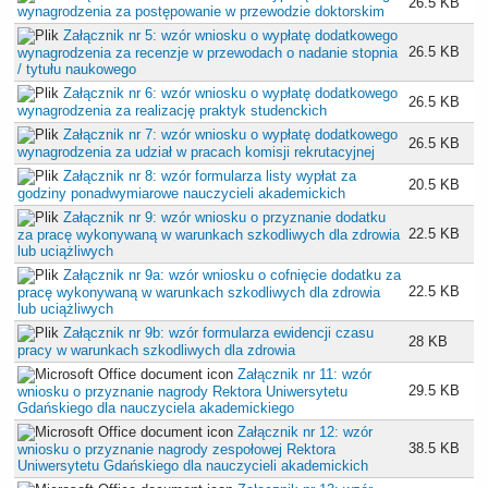
26.5 KB
wynagrodzenia za postępowanie w przewodzie doktorskim
Załącznik nr 5: wzór wniosku o wypłatę dodatkowego
26.5 KB
wynagrodzenia za recenzje w przewodach o nadanie stopnia
/ tytułu naukowego
Załącznik nr 6: wzór wniosku o wypłatę dodatkowego
26.5 KB
wynagrodzenia za realizację praktyk studenckich
Załącznik nr 7: wzór wniosku o wypłatę dodatkowego
26.5 KB
wynagrodzenia za udział w pracach komisji rekrutacyjnej
Załącznik nr 8: wzór formularza listy wypłat za
20.5 KB
godziny ponadwymiarowe nauczycieli akademickich
Załącznik nr 9: wzór wniosku o przyznanie dodatku
22.5 KB
za pracę wykonywaną w warunkach szkodliwych dla zdrowia
lub uciążliwych
Załącznik nr 9a: wzór wniosku o cofnięcie dodatku za
22.5 KB
pracę wykonywaną w warunkach szkodliwych dla zdrowia
lub uciążliwych
Załącznik nr 9b: wzór formularza ewidencji czasu
28 KB
pracy w warunkach szkodliwych dla zdrowia
Załącznik nr 11: wzór
29.5 KB
wniosku o przyznanie nagrody Rektora Uniwersytetu
Gdańskiego dla nauczyciela akademickiego
Załącznik nr 12: wzór
38.5 KB
wniosku o przyznanie nagrody zespołowej Rektora
Uniwersytetu Gdańskiego dla nauczycieli akademickich