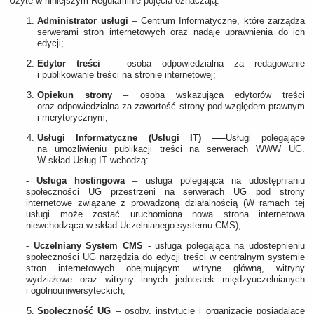
Użyte w niniejszym Regulaminie pojęcia oznaczają:
Administrator usługi
– Centrum Informatyczne, które zarządza
serwerami stron internetowych oraz nadaje uprawnienia do ich
edycji;
Edytor treści
– osoba odpowiedzialna za redagowanie
i publikowanie treści na stronie internetowej;
Opiekun strony
– osoba wskazująca edytorów treści
oraz odpowiedzialna za zawartość strony pod względem prawnym
i merytorycznym;
Usługi Informatyczne (Usługi IT)
-
Usługi polegające
na umożliwieniu publikacji treści na serwerach WWW UG.
W skład Usług IT wchodzą:
- Usługa hostingowa
– usługa polegająca na udostępnianiu
społeczności UG przestrzeni na serwerach UG pod strony
internetowe związane z prowadzoną działalnością (W ramach tej
usługi może zostać uruchomiona nowa strona internetowa
niewchodząca w skład Uczelnianego systemu CMS);
- Uczelniany System CMS -
usługa polegająca na udostepnieniu
społeczności UG narzędzia do edycji treści w centralnym systemie
stron internetowych obejmującym witrynę główną, witryny
wydziałowe oraz witryny innych jednostek międzyuczelnianych
i ogólnouniwersyteckich;
Społeczność UG
– osoby, instytucje i organizacje posiadające