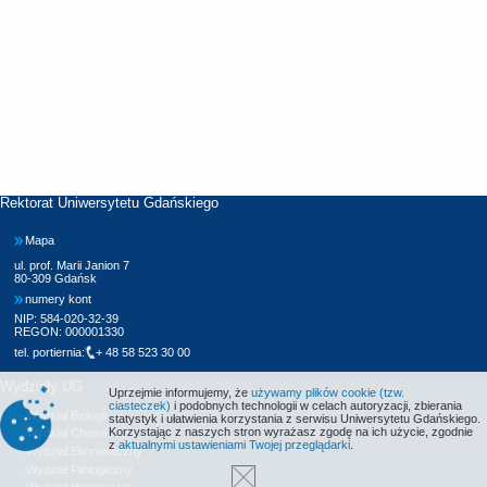
Rektorat Uniwersytetu Gdańskiego
Mapa
ul. prof. Marii Janion 7
80-309 Gdańsk
numery kont
NIP: 584-020-32-39
REGON: 000001330
tel. portiernia:
+ 48 58 523 30 00
Wydziały UG
Uprzejmie informujemy, że
używamy plików cookie (tzw.
ciasteczek)
i podobnych technologii w celach autoryzacji, zbierania
Wydział Biologii
statystyk i ułatwienia korzystania z serwisu Uniwersytetu Gdańskiego.
Korzystając z naszych stron wyrażasz zgodę na ich użycie, zgodnie
Wydział Chemii
z
aktualnymi ustawieniami Twojej przeglądarki
.
Wydział Ekonomiczny
Wydział Filologiczny