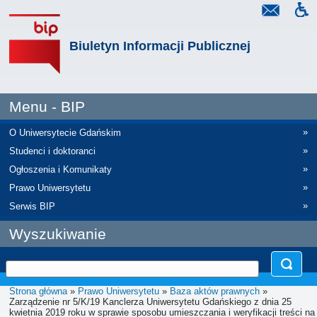
Biuletyn Informacji Publicznej
Menu - BIP
»
O Uniwersytecie Gdańskim
»
Studenci i doktoranci
»
Ogłoszenia i Komunikaty
»
Prawo Uniwersytetu
»
Serwis BIP
Wyszukiwanie
Strona główna
»
Prawo Uniwersytetu
»
Baza aktów prawnych
»
Zarządzenie nr 5/K/19 Kanclerza Uniwersytetu Gdańskiego z dnia 25
kwietnia 2019 roku w sprawie sposobu umieszczania i weryfikacji treści na