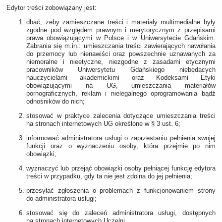
Edytor treści zobowiązany jest:
dbać, żeby zamieszczane treści i materiały multimedialne były
zgodne pod względem prawnym i merytorycznym z przepisami
prawa obowiązującymi w Polsce i w Uniwersytecie Gdańskim.
Zabrania się m.in.: umieszczania treści zawierających nawołania
do przemocy lub nienawiści oraz powszechnie uznawanych za
niemoralne i nieetyczne, niezgodne z zasadami etycznymi
pracowników Uniwersytetu Gdańskiego niebędących
nauczycielami akademickimi oraz Kodeksami Etyki
obowiązującymi na UG, umieszczania materiałów
pornograficznych, reklam i nielegalnego oprogramowania bądź
odnośników do nich;
stosować w praktyce zalecenia dotyczące umieszczania treści
na stronach internetowych UG określone w § 3 ust. 6;
informować administratora usługi o zaprzestaniu pełnienia swojej
funkcji oraz o wyznaczeniu osoby, która przejmie po nim
obowiązki;
wyznaczyć lub przejąć obowiązki osoby pełniącej funkcję edytora
treści w przypadku, gdy ta nie jest zdolna do jej pełnienia;
przesyłać zgłoszenia o problemach z funkcjonowaniem strony
do administratora usługi;
stosować się do zaleceń administratora usługi, dostępnych
na stronach internetowych Uczelni.