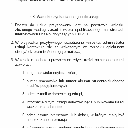
z wytycznymi Krajowych Ram Interoperacyjności.
§ 3. Warunki uzyskania dostępu do usługi
Dostęp do usług przyznawany jest na podstawie wniosku
złożonego według zasad i wzoru opublikowanego na stronach
internetowych Uczelni dotyczących Usług IT.
W przypadku pozytywnego rozpatrzenia wniosku, administrator
usługi kontaktuje się ze wskazanym we wniosku opiekunem
strony/edytorem treści drogą e-mailową.
Wniosek o nadanie uprawnień do edycji treści na stronach musi
zawierać:
imię i nazwisko edytora treści;
numer pracownika lub numer albumu studenta/słuchacza
studiów podyplomowych;
adres e-mail w domenie ug.edu.pl;
informację o tym, czego dotyczyć będą publikowane treści
wraz z uzasadnieniem;
adres strony internetowej lub działu, w którym mają być
umieszczane informacje;
informację, czy na podanej stronie będą publikowane dane