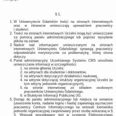
§ 1.
W Uniwersytecie Gdańskim treści na stronach internetowych
oraz w intranecie umieszczają upoważnieni pracownicy
i studenci.
Treści na stronach internetowych Uczelni mogą być umieszczane
za pomocą panelu administracyjnego lub poprzez wysyłanie
plików na serwer.
Nadzór nad informacjami umieszczanymi na stronach
internetowych Uniwersytetu Gdańskiego sprawują pracownicy
odpowiedzialni merytorycznie za problematykę, której strona
dotyczy.
Panel administracyjny Uczelnianego Systemu CMS umożliwia
umieszczanie informacji w szczególności:
na stronie głównej Uczelni,
na witrynach dla studentów i doktorantów,
na witrynach dotyczących działalności naukowej,
na witrynie dotyczącej struktury organizacyjnej Uczelni (w
tym witryny jednostek organizacyjnych),
na stronie internetowej ze składem osobowym
pracowników Uniwersytetu Gdańskiego,
w Biuletynie Informacji Publicznej UG.
Dostęp do panelu administracyjnego lub miejsca na serwerze
(utworzenie konta, nadanie loginu i hasła) zapewniają wyznaczeni
pracownicy Centrum Informatycznego na wniosek kierownika
jednostki organizacyjnej zaopiniowany przez osobę wskazaną w §
3. Wniosek procedowany jest w systemie Elektronicznego