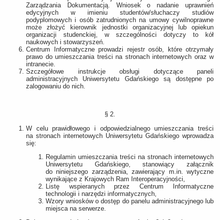
Zarządzania Dokumentacją. Wniosek o nadanie uprawnień
edycyjnych w imieniu studentów/słuchaczy studiów
podyplomowych i osób zatrudnionych na umowy cywilnoprawne
może złożyć kierownik jednostki organizacyjnej lub opiekun
organizacji studenckiej, w szczególności dotyczy to kół
naukowych i stowarzyszeń.
Centrum Informatyczne prowadzi rejestr osób, które otrzymały
prawo do umieszczania treści na stronach internetowych oraz w
intranecie.
Szczegółowe instrukcje obsługi dotyczące paneli
administracyjnych Uniwersytetu Gdańskiego są dostępne po
zalogowaniu do nich.
§ 2.
W celu prawidłowego i odpowiedzialnego umieszczania treści
na stronach internetowych Uniwersytetu Gdańskiego wprowadza
się:
Regulamin umieszczania treści na stronach internetowych
Uniwersytetu Gdańskiego, stanowiący załącznik
do niniejszego zarządzenia, zawierający m.in. wytyczne
wynikające z Krajowych Ram Interoperacyjności,
Listę wspieranych przez Centrum Informatyczne
technologii i narzędzi informatycznych,
Wzory wniosków o dostęp do panelu administracyjnego lub
miejsca na serwerze.