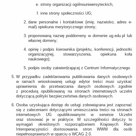
strony organizacji ogólnouniwersyteckich,
inne strony społeczności UG;
dane personalne i kontaktowe (imię, nazwisko, adres e-
mail) opiekuna merytorycznego strony;
proponowaną nazwę poddomeny w domenie ug.edu.pl lub
własnej domeny;
opinię i podpis kierownika (projektu, konferencji, jednostki
organizacyjnej, stowarzyszenia, opiekuna koła
naukowego);
podpis osoby zatwierdzającej z Centrum Informatycznego.
W przypadku zadeklarowania publikowania danych osobowych
w ramach wnioskowanej usługi edytor treści musi uzyskać
uprawnienia do przetwarzania danych osobowych zgodnie
z procedurą opublikowaną na stronach internetowych uczelni
dotyczącą polityki bezpieczeństwa danych osobowych.
Osoba uzyskująca dostęp do usługi zobowiązana jest zapoznać
się z zaleceniami dotyczącymi umieszczania treści na stronach
internetowych UG opublikowanymi w serwisie Uczelni
oraz stosować je w praktyce. W szczególności dotyczy to
wymagań określonych rozporządzeniem Krajowych Ram
Interoperacyjności dostosowania stron WWW dla osób
niepełnosprawnych w oparciu o WCAG 2.0.