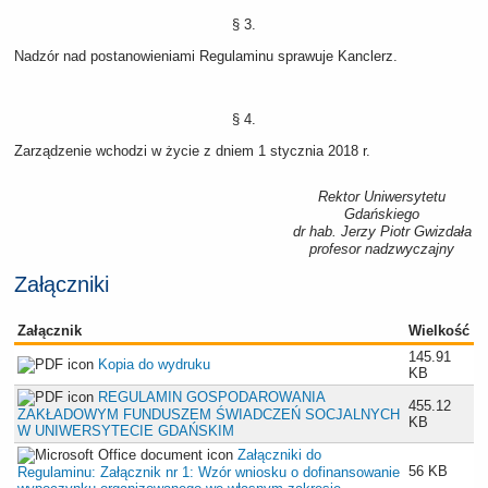
§ 3.
Nadzór nad postanowieniami Regulaminu sprawuje Kanclerz.
§ 4.
Zarządzenie wchodzi w życie z dniem 1 stycznia 2018 r.
Rektor Uniwersytetu
Gdańskiego
dr hab. Jerzy Piotr Gwizdała
profesor nadzwyczajny
Załączniki
Załącznik
Wielkość
145.91
Kopia do wydruku
KB
REGULAMIN GOSPODAROWANIA
455.12
ZAKŁADOWYM FUNDUSZEM ŚWIADCZEŃ SOCJALNYCH
KB
W UNIWERSYTECIE GDAŃSKIM
Załączniki do
56 KB
Regulaminu: Załącznik nr 1: Wzór wniosku o dofinansowanie