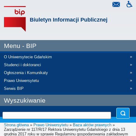
Biuletyn Informacji Publicznej
Menu - BIP
»
O Uniwersytecie Gdańskim
»
Studenci i doktoranci
»
Ogłoszenia i Komunikaty
»
Prawo Uniwersytetu
»
Serwis BIP
Wyszukiwanie
Strona główna
»
Prawo Uniwersytetu
»
Baza aktów prawnych
»
Zarządzenie nr 117/R/17 Rektora Uniwersytetu Gdańskiego z dnia 13
grudnia 2017 roku w sprawie Regulaminu gospodarowania zakładowym