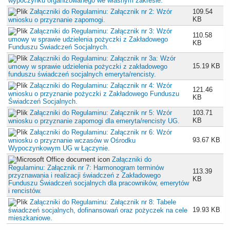
wypoczynku organizowanego we własnym zakresie.
Załączniki do Regulaminu: Załącznik nr 2: Wzór
109.54
KB
wniosku o przyznanie zapomogi.
Załączniki do Regulaminu: Załącznik nr 3: Wzór
110.58
umowy w sprawie udzielenia pożyczki z Zakładowego
KB
Funduszu Świadczeń Socjalnych.
Załączniki do Regulaminu: Załącznik nr 3a: Wzór
15.19 KB
umowy w sprawie udzielenia pożyczki z zakładowego
funduszu świadczeń socjalnych emeryta/rencisty.
Załączniki do Regulaminu: Załącznik nr 4: Wzór
121.46
wniosku o przyznanie pożyczki z Zakładowego Funduszu
KB
Świadczeń Socjalnych.
Załączniki do Regulaminu: Załącznik nr 5: Wzór
103.71
KB
wniosku o przyznanie zapomogi dla emeryta/rencisty UG.
Załączniki do Regulaminu: Załącznik nr 6: Wzór
93.67 KB
wniosku o przyznanie wczasów w Ośrodku
Wypoczynkowym UG w Łączynie.
Załączniki do
Regulaminu: Załącznik nr 7: Harmonogram terminów
113.39
przyznawania i realizacji świadczeń z Zakładowego
KB
Funduszu Świadczeń socjalnych dla pracowników, emerytów
i rencistów.
Załączniki do Regulaminu: Załącznik nr 8: Tabele
19.93 KB
świadczeń socjalnych, dofinansowań oraz pożyczek na cele
mieszkaniowe.