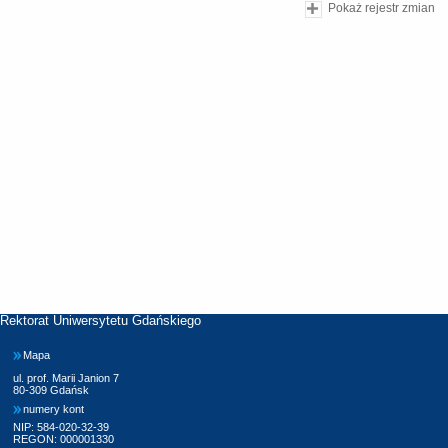
Pokaż rejestr zmian
Rektorat Uniwersytetu Gdańskiego
Mapa
ul. prof. Marii Janion 7
80-309 Gdańsk
numery kont
NIP: 584-020-32-39
REGON: 000001330