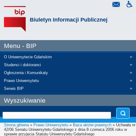
Biuletyn Informacji Publicznej
Menu - BIP
»
O Uniwersytecie Gdańskim
»
Studenci i doktoranci
»
Ogłoszenia i Komunikaty
»
Prawo Uniwersytetu
»
Serwis BIP
Wyszukiwanie
Strona główna
»
Prawo Uniwersytetu
»
Baza aktów prawnych
» Uchwała nr
42/06 Senatu Uniwersytetu Gdańskiego z dnia 8 czerwca 2006 roku w
sprawie przyjęcia Statutu Uniwersytetu Gdańskiego