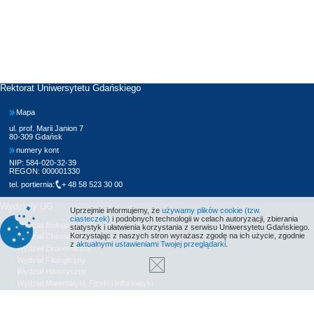
Rektorat Uniwersytetu Gdańskiego
Mapa
ul. prof. Marii Janion 7
80-309 Gdańsk
numery kont
NIP: 584-020-32-39
REGON: 000001330
tel. portiernia:
+ 48 58 523 30 00
Wydziały UG
Uprzejmie informujemy, że
używamy plików cookie (tzw.
ciasteczek)
i podobnych technologii w celach autoryzacji, zbierania
Wydział Biologii
statystyk i ułatwienia korzystania z serwisu Uniwersytetu Gdańskiego.
Korzystając z naszych stron wyrażasz zgodę na ich użycie, zgodnie
Wydział Chemii
z
aktualnymi ustawieniami Twojej przeglądarki
.
Wydział Ekonomiczny
Wydział Filologiczny
Wydział Historyczny
Wydział Matematyki, Fizyki i Informatyki
Wydział Nauk Społecznych
Wydział Oceanografii i Geografii