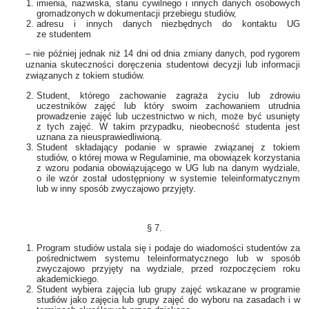
imienia, nazwiska, stanu cywilnego i innych danych osobowych
gromadzonych w dokumentacji przebiegu studiów,
adresu i innych danych niezbędnych do kontaktu UG
ze studentem
– nie później jednak niż 14 dni od dnia zmiany danych, pod rygorem
uznania skuteczności doręczenia studentowi decyzji lub informacji
związanych z tokiem studiów.
Student, którego zachowanie zagraża życiu lub zdrowiu
uczestników zajęć lub który swoim zachowaniem utrudnia
prowadzenie zajęć lub uczestnictwo w nich, może być usunięty
z tych zajęć. W takim przypadku, nieobecność studenta jest
uznana za nieusprawiedliwioną.
Student składający podanie w sprawie związanej z tokiem
studiów, o której mowa w Regulaminie, ma obowiązek korzystania
z wzoru podania obowiązującego w UG lub na danym wydziale,
o ile wzór został udostępniony w systemie teleinformatycznym
lub w inny sposób zwyczajowo przyjęty.
§ 7.
Program studiów ustala się i podaje do wiadomości studentów za
pośrednictwem systemu teleinformatycznego lub w sposób
zwyczajowo przyjęty na wydziale, przed rozpoczęciem roku
akademickiego.
Student wybiera zajęcia lub grupy zajęć wskazane w programie
studiów jako zajęcia lub grupy zajęć do wyboru na zasadach i w