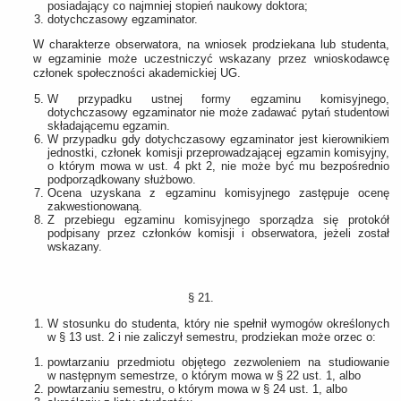
posiadający co najmniej stopień naukowy doktora;
dotychczasowy egzaminator.
W charakterze obserwatora, na wniosek prodziekana lub studenta,
w egzaminie może uczestniczyć wskazany przez wnioskodawcę
członek społeczności akademickiej UG.
W przypadku ustnej formy egzaminu komisyjnego,
dotychczasowy egzaminator nie może zadawać pytań studentowi
składającemu egzamin.
W przypadku gdy dotychczasowy egzaminator jest kierownikiem
jednostki, członek komisji przeprowadzającej egzamin komisyjny,
o którym mowa w ust. 4 pkt 2, nie może być mu bezpośrednio
podporządkowany służbowo.
Ocena uzyskana z egzaminu komisyjnego zastępuje ocenę
zakwestionowaną.
Z przebiegu egzaminu komisyjnego sporządza się protokół
podpisany przez członków komisji i obserwatora, jeżeli został
wskazany.
§ 21.
W stosunku do studenta, który nie spełnił wymogów określonych
w § 13 ust. 2 i nie zaliczył semestru, prodziekan może orzec o:
powtarzaniu przedmiotu objętego zezwoleniem na studiowanie
w następnym semestrze, o którym mowa w § 22 ust. 1, albo
powtarzaniu semestru, o którym mowa w § 24 ust. 1, albo