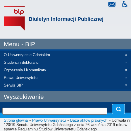
Biuletyn Informacji Publicznej
Menu - BIP
»
O Uniwersytecie Gdańskim
»
Studenci i doktoranci
»
Ogłoszenia i Komunikaty
»
Prawo Uniwersytetu
»
Serwis BIP
Wyszukiwanie
Strona główna
»
Prawo Uniwersytetu
»
Baza aktów prawnych
» Uchwała nr
120/19 Senatu Uniwersytetu Gdańskiego z dnia 26 września 2019 roku w
sprawie Regulaminu Studiów Uniwersytetu Gdańskiego