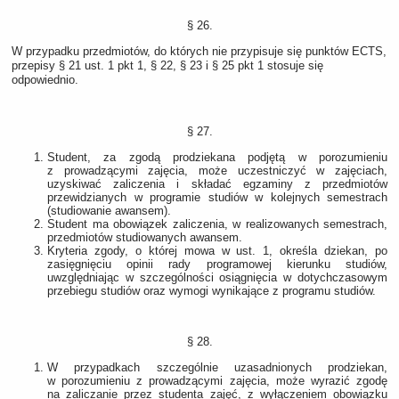
§ 26.
W przypadku przedmiotów, do których nie przypisuje się punktów ECTS,
przepisy § 21 ust. 1 pkt 1, § 22, § 23 i § 25 pkt 1 stosuje się
odpowiednio.
§ 27.
Student, za zgodą prodziekana podjętą w porozumieniu
z prowadzącymi zajęcia, może uczestniczyć w zajęciach,
uzyskiwać zaliczenia i składać egzaminy z przedmiotów
przewidzianych w programie studiów w kolejnych semestrach
(studiowanie awansem).
Student ma obowiązek zaliczenia, w realizowanych semestrach,
przedmiotów studiowanych awansem.
Kryteria zgody, o której mowa w ust. 1, określa dziekan, po
zasięgnięciu opinii rady programowej kierunku studiów,
uwzględniając w szczególności osiągnięcia w dotychczasowym
przebiegu studiów oraz wymogi wynikające z programu studiów.
§ 28.
W przypadkach szczególnie uzasadnionych prodziekan,
w porozumieniu z prowadzącymi zajęcia, może wyrazić zgodę
na zaliczanie przez studenta zajęć, z wyłączeniem obowiązku