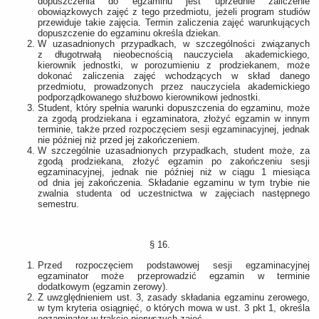
dopuszczenia do egzaminu jest uprzednie zaliczenie
obowiązkowych zajęć z tego przedmiotu, jeżeli program studiów
przewiduje takie zajęcia. Termin zaliczenia zajęć warunkujących
dopuszczenie do egzaminu określa dziekan.
W uzasadnionych przypadkach, w szczególności związanych
z długotrwałą nieobecnością nauczyciela akademickiego,
kierownik jednostki, w porozumieniu z prodziekanem, może
dokonać zaliczenia zajęć wchodzących w skład danego
przedmiotu, prowadzonych przez nauczyciela akademickiego
podporządkowanego służbowo kierownikowi jednostki.
Student, który spełnia warunki dopuszczenia do egzaminu, może
za zgodą prodziekana i egzaminatora, złożyć egzamin w innym
terminie, także przed rozpoczęciem sesji egzaminacyjnej, jednak
nie później niż przed jej zakończeniem.
W szczególnie uzasadnionych przypadkach, student może, za
zgodą prodziekana, złożyć egzamin po zakończeniu sesji
egzaminacyjnej, jednak nie później niż w ciągu 1 miesiąca
od dnia jej zakończenia. Składanie egzaminu w tym trybie nie
zwalnia studenta od uczestnictwa w zajęciach następnego
semestru.
§ 16.
Przed rozpoczęciem podstawowej sesji egzaminacyjnej
egzaminator może przeprowadzić egzamin w terminie
dodatkowym (egzamin zerowy).
Z uwzględnieniem ust. 3, zasady składania egzaminu zerowego,
w tym kryteria osiągnięć, o których mowa w ust. 3 pkt 1, określa
egzaminator w trakcie pierwszych zajęć.