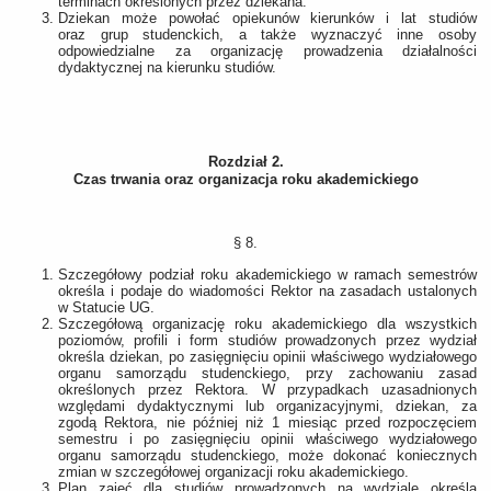
terminach określonych przez dziekana.
Dziekan może powołać opiekunów kierunków i lat studiów
oraz grup studenckich, a także wyznaczyć inne osoby
odpowiedzialne za organizację prowadzenia działalności
dydaktycznej na kierunku studiów.
Rozdział 2.
Czas trwania oraz organizacja roku akademickiego
§ 8.
Szczegółowy podział roku akademickiego w ramach semestrów
określa i podaje do wiadomości Rektor na zasadach ustalonych
w Statucie UG.
Szczegółową organizację roku akademickiego dla wszystkich
poziomów, profili i form studiów prowadzonych przez wydział
określa dziekan, po zasięgnięciu opinii właściwego wydziałowego
organu samorządu studenckiego, przy zachowaniu zasad
określonych przez Rektora. W przypadkach uzasadnionych
względami dydaktycznymi lub organizacyjnymi, dziekan, za
zgodą Rektora, nie później niż 1 miesiąc przed rozpoczęciem
semestru i po zasięgnięciu opinii właściwego wydziałowego
organu samorządu studenckiego, może dokonać koniecznych
zmian w szczegółowej organizacji roku akademickiego.
Plan zajęć dla studiów prowadzonych na wydziale określa