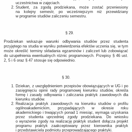
uczestnictwa w zajęciach.
Student, za zgodą prodziekana, może zostać przeniesiony
na kolejny semestr, po wcześniejszym niż przewidziany
w programie studiów zaliczeniu semestru.
§ 29.
Prodziekan wskazuje warunki odbywania studiów przez studenta
przyjętego na studia w wyniku potwierdzenia efektów uczenia się, w tym
może określić terminy składania egzaminów i zaliczeń lub zobowiązać
do uzupełnienia ewentualnych różnic programowych. Przepisy § 46 ust.
2, 5 i 6 oraz § 47 stosuje się odpowiednio.
§ 30.
Dziekan, z uwzględnieniem przepisów obowiązujących w UG i po
zasięgnięciu opinii rady programowej kierunku studiów, określa
formę i zasady odbywania i zaliczania praktyk zawodowych dla
kierunku studiów.
Realizacja praktyk zawodowych na kierunku studiów o profilu
ogólnoakademickim, przypadających w okresie roku
akademickiego i trwających ponad 1 miesiąc, wymaga uzyskania
przez studenta uprzedniej zgody prodziekana. Do wniosku
o wyrażenie zgody na realizację praktyk student dołącza projekt
programu praktyk zaakceptowany przez kierownika praktyk
i przedstawiciela podmiotu przeprowadzającego praktyki.