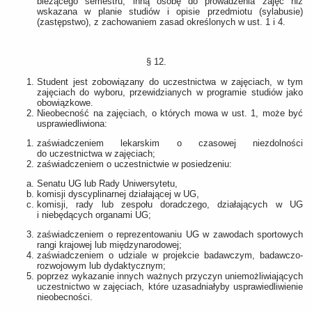
bieżącego semestru, inną osobę do prowadzenia zajęć niż
wskazana w planie studiów i opisie przedmiotu (sylabusie)
(zastępstwo), z zachowaniem zasad określonych w ust. 1 i 4.
§ 12.
Student jest zobowiązany do uczestnictwa w zajęciach, w tym
zajęciach do wyboru, przewidzianych w programie studiów jako
obowiązkowe.
Nieobecność na zajęciach, o których mowa w ust. 1, może być
usprawiedliwiona:
zaświadczeniem lekarskim o czasowej niezdolności
do uczestnictwa w zajęciach;
zaświadczeniem o uczestnictwie w posiedzeniu:
Senatu UG lub Rady Uniwersytetu,
komisji dyscyplinarnej działającej w UG,
komisji, rady lub zespołu doradczego, działających w UG
i niebędących organami UG;
zaświadczeniem o reprezentowaniu UG w zawodach sportowych
rangi krajowej lub międzynarodowej;
zaświadczeniem o udziale w projekcie badawczym, badawczo-
rozwojowym lub dydaktycznym;
poprzez wykazanie innych ważnych przyczyn uniemożliwiających
uczestnictwo w zajęciach, które uzasadniałyby usprawiedliwienie
nieobecności.