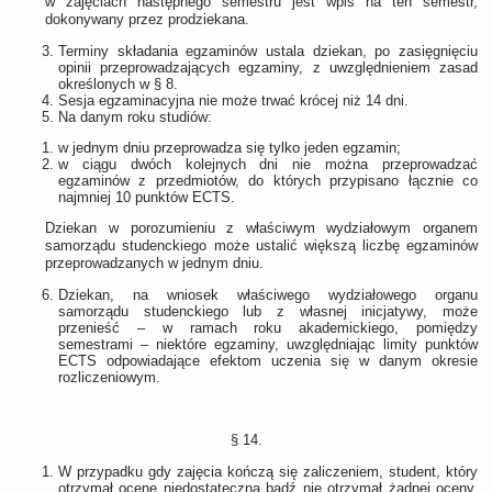
w zajęciach następnego semestru jest wpis na ten semestr,
dokonywany przez prodziekana.
Terminy składania egzaminów ustala dziekan, po zasięgnięciu
opinii przeprowadzających egzaminy, z uwzględnieniem zasad
określonych w § 8.
Sesja egzaminacyjna nie może trwać krócej niż 14 dni.
Na danym roku studiów:
w jednym dniu przeprowadza się tylko jeden egzamin;
w ciągu dwóch kolejnych dni nie można przeprowadzać
egzaminów z przedmiotów, do których przypisano łącznie co
najmniej 10 punktów ECTS.
Dziekan w porozumieniu z właściwym wydziałowym organem
samorządu studenckiego może ustalić większą liczbę egzaminów
przeprowadzanych w jednym dniu.
Dziekan, na wniosek właściwego wydziałowego organu
samorządu studenckiego lub z własnej inicjatywy, może
przenieść – w ramach roku akademickiego, pomiędzy
semestrami – niektóre egzaminy, uwzględniając limity punktów
ECTS odpowiadające efektom uczenia się w danym okresie
rozliczeniowym.
§ 14.
W przypadku gdy zajęcia kończą się zaliczeniem, student, który
otrzymał ocenę niedostateczną bądź nie otrzymał żadnej oceny,