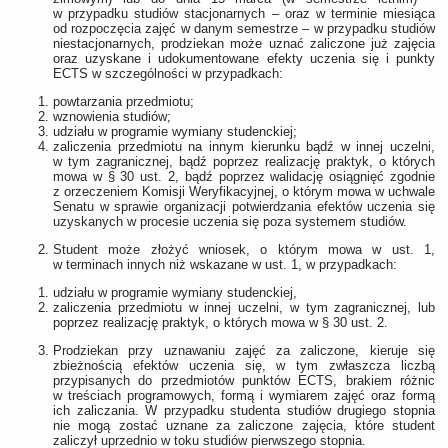
w przypadku studiów stacjonarnych ‒ oraz w terminie miesiąca
od rozpoczęcia zajęć w danym semestrze ‒ w przypadku studiów
niestacjonarnych, prodziekan może uznać zaliczone już zajęcia
oraz uzyskane i udokumentowane efekty uczenia się i punkty
ECTS w szczególności w przypadkach:
powtarzania przedmiotu;
wznowienia studiów;
udziału w programie wymiany studenckiej;
zaliczenia przedmiotu na innym kierunku bądź w innej uczelni,
w tym zagranicznej, bądź poprzez realizację praktyk, o których
mowa w § 30 ust. 2, bądź poprzez walidację osiągnięć zgodnie
z orzeczeniem Komisji Weryfikacyjnej, o którym mowa w uchwale
Senatu w sprawie organizacji potwierdzania efektów uczenia się
uzyskanych w procesie uczenia się poza systemem studiów.
Student może złożyć wniosek, o którym mowa w ust. 1,
w terminach innych niż wskazane w ust. 1, w przypadkach:
udziału w programie wymiany studenckiej,
zaliczenia przedmiotu w innej uczelni, w tym zagranicznej, lub
poprzez realizację praktyk, o których mowa w § 30 ust. 2.
Prodziekan przy uznawaniu zajęć za zaliczone, kieruje się
zbieżnością efektów uczenia się, w tym zwłaszcza liczbą
przypisanych do przedmiotów punktów ECTS, brakiem różnic
w treściach programowych, formą i wymiarem zajęć oraz formą
ich zaliczania. W przypadku studenta studiów drugiego stopnia
nie mogą zostać uznane za zaliczone zajęcia, które student
zaliczył uprzednio w toku studiów pierwszego stopnia.