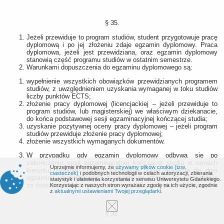
§ 35.
Jeżeli przewiduje to program studiów, student przygotowuje pracę
dyplomową i po jej złożeniu zdaje egzamin dyplomowy. Praca
dyplomowa, jeżeli jest przewidziana, oraz egzamin dyplomowy
stanowią część programu studiów w ostatnim semestrze.
Warunkami dopuszczenia do egzaminu dyplomowego są:
wypełnienie wszystkich obowiązków przewidzianych programem
studiów, z uwzględnieniem uzyskania wymaganej w toku studiów
liczby punktów ECTS;
złożenie pracy dyplomowej (licencjackiej ‒ jeżeli przewiduje to
program studiów, lub magisterskiej) we właściwym dziekanacie,
do końca podstawowej sesji egzaminacyjnej kończącej studia;
uzyskanie pozytywnej oceny pracy dyplomowej ‒ jeżeli program
studiów przewiduje złożenie pracy dyplomowej;
złożenie wszystkich wymaganych dokumentów.
W przypadku gdy egzamin dyplomowy odbywa się po
zakończeniu sesji egzaminacyjnej kończącej studia w ramach
Uprzejmie informujemy, że
używamy plików cookie (tzw.
kierunku studiów, student zachowuje prawa studenta do dnia
ciasteczek)
i podobnych technologii w celach autoryzacji, zbierania
egzaminu dyplomowego, z wyjątkiem prawa do korzystania
statystyk i ułatwienia korzystania z serwisu Uniwersytetu Gdańskiego.
ze świadczeń, o których mowa w art. 86 ust. 1 pkt 1–4 Ustawy.
Korzystając z naszych stron wyrażasz zgodę na ich użycie, zgodnie
z
aktualnymi ustawieniami Twojej przeglądarki
.
§ 36.