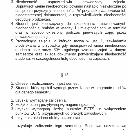
Nieobecność usprawiedliwia prowadzący zajęcia.
Usprawiedliwienie nieobecności powinno nastąpić niezwłocznie po
ustąpieniu przyczyny nieobecności. W przypadku wątpliwości lub
niedostatecznej dokumentacji, o usprawiedliwieniu nieobecności
decyduje prodziekan.
Student jest zobowiązany do uzupełnienia spowodowanych
nieobecnością braków w wiedzy i umiejętnościach w terminie
oraz w sposób określony podczas pierwszych zajęć przez
prowadzącego zajęcia.
Prowadzący zajęcia, o których mowa w ust. 1, zawiadamia
prodziekana w przypadku gdy nieusprawiedliwiona nieobecność
studenta przekroczy 30% ogólnego wymiaru zajęć w danym
semestrze oraz składa dokumenty potwierdzające nieobecność
studenta, w szczególności listę obecności na zajęciach.
§ 13.
Okresem rozliczeniowym jest semestr.
Student, który spełnił wymogi przewidziane w programie studiów
dla danego semestru:
uzyskał wymagane zaliczenia,
złożył z oceną pozytywną wymagane egzaminy,
uzyskał wymaganą liczbę punktów ECTS, z wyłączeniem
punktów ECTS przypisanych do praktyk zawodowych,
uzyskał zakładane efekty uczenia się
‒ uzyskuje zaliczenie tego semestru. Podstawą uczestnictwa