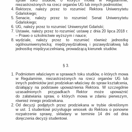
spraw toku studiów, o których mowa w Regulaminie,
niezastrzeżonych na rzecz organów UG lub innych podmiotów;
Rektorze, należy przez to rozumieć Rektora Uniwersytetu
Gdańskiego;
Senacie, należy przez to rozumieć Senat Uniwersytetu
Gdańskiego;
UG, należy przez to rozumieć Uniwersytet Gdański;
Ustawie, należy przez to rozumieć ustawę z dnia 20 lipca 2018 r.
– Prawo o szkolnictwie wyższym i nauce;
wydziale, należy przez to rozumieć również jednostkę
ogólnouniwersytecką: międzywydziałową i pozawydziałową lub
jednostkę międzyuczelnianą, prowadzącą kierunek studiów.
§ 3.
Podmiotem właściwym w sprawach toku studiów, o których mowa
w Regulaminie, niezastrzeżonych na rzecz organów UG lub
innych podmiotów jest prodziekan właściwy do spraw kształcenia,
działający na podstawie upoważnienia Rektora. W szczególnie
uzasadnionych przypadkach Rektor może upoważnić
do załatwiania spraw, o których mowa w zdaniu pierwszym,
również innego prodziekana.
Od decyzji podjętych przez prodziekana w trybie określonym
w ust. 1 studentowi przysługuje wniosek do Rektora o ponowne
rozpatrzenie sprawy, składany w terminie 14 dni od dnia
doręczenia decyzji studentowi.