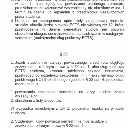
w ust. 1, albo zgody na powtarzanie ostatniego semestru,
prodziekan może wyznaczyć wcześniejszy niż określony w ust. 1
termin zaliczenia lub egzaminu z przedmiotów niezaliczonych
przez studenta.
Dziekan, po zasięgnięciu opinii rady programowej kierunku
studiów, określa liczbę punktów ECTS nie większą niż 12, której
przekroczenie w danym semestrze studiów nie pozwala
studentowi ubiegać się o zezwolenie na studiowanie w następnym
semestrze (maksymalny dług punktowy ECTS).
§ 23.
Jeżeli student nie zaliczy powtarzanego przedmiotu objętego
zezwoleniem, o którym mowa w § 22 ust. 1, albo dług punktowy
ECTS studenta, któremu udzielono takiego zezwolenia,
przekroczy po udzieleniu zezwolenia limit maksymalnego długu
punktowego ECTS określonego zgodnie z § 22 ust. 4, prodziekan
może orzec o:
powtarzaniu ostatniego semestru, na który student został
wpisany, albo
skreśleniu z listy studentów.
W przypadku określonym w pkt 1, prodziekan orzeka na wniosek
studenta.
Studentowi, który powtarza semestr, nie można udzielić
zezwolenia, o którym mowa w § 22 ust. 1.