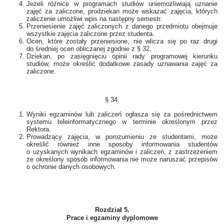
Jeżeli różnice w programach studiów uniemożliwiają uznanie
zajęć za zaliczone, prodziekan może wskazać zajęcia, których
zaliczenie umożliwi wpis na następny semestr.
Przeniesienie zajęć zaliczonych z danego przedmiotu obejmuje
wszystkie zajęcia zaliczone przez studenta.
Ocen, które zostały przeniesione, nie wlicza się po raz drugi
do średniej ocen obliczanej zgodnie z § 32.
Dziekan, po zasięgnięciu opinii rady programowej kierunku
studiów, może określić dodatkowe zasady uznawania zajęć za
zaliczone.
§ 34.
Wyniki egzaminów lub zaliczeń ogłasza się za pośrednictwem
systemu teleinformatycznego w terminie określonym przez
Rektora.
Prowadzący zajęcia, w porozumieniu ze studentami, może
określić również inne sposoby informowania studentów
o uzyskanych wynikach egzaminów i zaliczeń, z zastrzeżeniem
że określony sposób informowania nie może naruszać przepisów
o ochronie danych osobowych.
Rozdział 5.
Prace i egzaminy dyplomowe