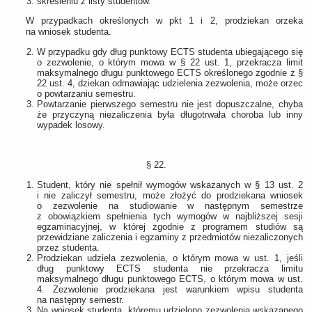
skreśleniu z listy studentów.
W przypadkach określonych w pkt 1 i 2, prodziekan orzeka
na wniosek studenta.
W przypadku gdy dług punktowy ECTS studenta ubiegającego się
o zezwolenie, o którym mowa w § 22 ust. 1, przekracza limit
maksymalnego długu punktowego ECTS określonego zgodnie z §
22 ust. 4, dziekan odmawiając udzielenia zezwolenia, może orzec
o powtarzaniu semestru.
Powtarzanie pierwszego semestru nie jest dopuszczalne, chyba
że przyczyną niezaliczenia była długotrwała choroba lub inny
wypadek losowy.
§ 22.
Student, który nie spełnił wymogów wskazanych w § 13 ust. 2
i nie zaliczył semestru, może złożyć do prodziekana wniosek
o zezwolenie na studiowanie w następnym semestrze
z obowiązkiem spełnienia tych wymogów w najbliższej sesji
egzaminacyjnej, w której zgodnie z programem studiów są
przewidziane zaliczenia i egzaminy z przedmiotów niezaliczonych
przez studenta.
Prodziekan udziela zezwolenia, o którym mowa w ust. 1, jeśli
dług punktowy ECTS studenta nie przekracza limitu
maksymalnego długu punktowego ECTS, o którym mowa w ust.
4. Zezwolenie prodziekana jest warunkiem wpisu studenta
na następny semestr.
Na wniosek studenta, któremu udzielono zezwolenia wskazanego