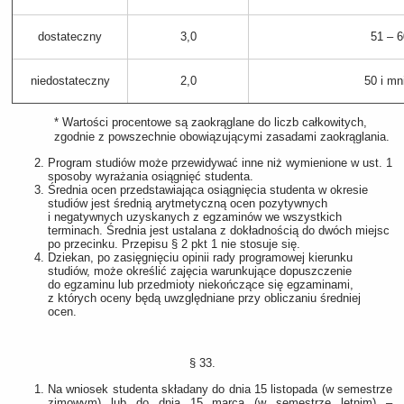
dostateczny
3,0
51 – 6
niedostateczny
2,0
50 i mn
* Wartości procentowe są zaokrąglane do liczb całkowitych,
zgodnie z powszechnie obowiązującymi zasadami zaokrąglania.
Program studiów może przewidywać inne niż wymienione w ust. 1
sposoby wyrażania osiągnięć studenta.
Średnia ocen przedstawiająca osiągnięcia studenta w okresie
studiów jest średnią arytmetyczną ocen pozytywnych
i negatywnych uzyskanych z egzaminów we wszystkich
terminach. Średnia jest ustalana z dokładnością do dwóch miejsc
po przecinku. Przepisu § 2 pkt 1 nie stosuje się.
Dziekan, po zasięgnięciu opinii rady programowej kierunku
studiów, może określić zajęcia warunkujące dopuszczenie
do egzaminu lub przedmioty niekończące się egzaminami,
z których oceny będą uwzględniane przy obliczaniu średniej
ocen.
§ 33.
Na wniosek studenta składany do dnia 15 listopada (w semestrze
zimowym) lub do dnia 15 marca (w semestrze letnim) ‒