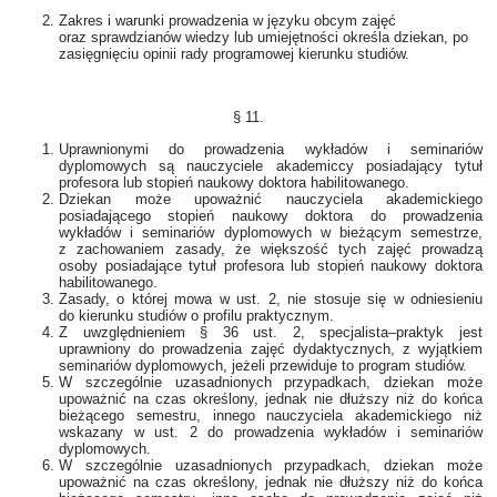
Zakres i warunki prowadzenia w języku obcym zajęć
oraz sprawdzianów wiedzy lub umiejętności określa dziekan, po
zasięgnięciu opinii rady programowej kierunku studiów.
§ 11.
Uprawnionymi do prowadzenia wykładów i seminariów
dyplomowych są nauczyciele akademiccy posiadający tytuł
profesora lub stopień naukowy doktora habilitowanego.
Dziekan może upoważnić nauczyciela akademickiego
posiadającego stopień naukowy doktora do prowadzenia
wykładów i seminariów dyplomowych w bieżącym semestrze,
z zachowaniem zasady, że większość tych zajęć prowadzą
osoby posiadające tytuł profesora lub stopień naukowy doktora
habilitowanego.
Zasady, o której mowa w ust. 2, nie stosuje się w odniesieniu
do kierunku studiów o profilu praktycznym.
Z uwzględnieniem § 36 ust. 2, specjalista–praktyk jest
uprawniony do prowadzenia zajęć dydaktycznych, z wyjątkiem
seminariów dyplomowych, jeżeli przewiduje to program studiów.
W szczególnie uzasadnionych przypadkach, dziekan może
upoważnić na czas określony, jednak nie dłuższy niż do końca
bieżącego semestru, innego nauczyciela akademickiego niż
wskazany w ust. 2 do prowadzenia wykładów i seminariów
dyplomowych.
W szczególnie uzasadnionych przypadkach, dziekan może
upoważnić na czas określony, jednak nie dłuższy niż do końca