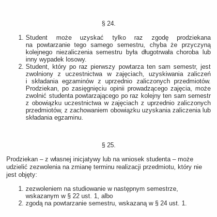
§ 24.
Student może uzyskać tylko raz zgodę prodziekana
na powtarzanie tego samego semestru, chyba że przyczyną
kolejnego niezaliczenia semestru była długotrwała choroba lub
inny wypadek losowy.
Student, który po raz pierwszy powtarza ten sam semestr, jest
zwolniony z uczestnictwa w zajęciach, uzyskiwania zaliczeń
i składania egzaminów z uprzednio zaliczonych przedmiotów.
Prodziekan, po zasięgnięciu opinii prowadzącego zajęcia, może
zwolnić studenta powtarzającego po raz kolejny ten sam semestr
z obowiązku uczestnictwa w zajęciach z uprzednio zaliczonych
przedmiotów, z zachowaniem obowiązku uzyskania zaliczenia lub
składania egzaminu.
§ 25.
Prodziekan – z własnej inicjatywy lub na wniosek studenta – może
udzielić zezwolenia na zmianę terminu realizacji przedmiotu, który nie
jest objęty:
zezwoleniem na studiowanie w następnym semestrze,
wskazanym w § 22 ust. 1, albo
zgodą na powtarzanie semestru, wskazaną w § 24 ust. 1.