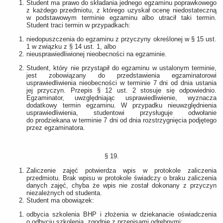
Student ma prawo do składania jednego egzaminu poprawkowego
z każdego przedmiotu, z którego uzyskał ocenę niedostateczną
w podstawowym terminie egzaminu albo utracił taki termin.
Student traci termin w przypadkach:
niedopuszczenia do egzaminu z przyczyny określonej w § 15 ust.
1 w związku z § 14 ust. 1, albo
nieusprawiedliwionej nieobecności na egzaminie.
Student, który nie przystąpił do egzaminu w ustalonym terminie,
jest zobowiązany do przedstawienia egzaminatorowi
usprawiedliwienia nieobecności w terminie 7 dni od dnia ustania
jej przyczyn. Przepis § 12 ust. 2 stosuje się odpowiednio.
Egzaminator, uwzględniając usprawiedliwienie, wyznacza
dodatkowy termin egzaminu. W przypadku nieuwzględnienia
usprawiedliwienia, studentowi przysługuje odwołanie
do prodziekana w terminie 7 dni od dnia rozstrzygnięcia podjętego
przez egzaminatora.
§ 19.
Zaliczenie zajęć potwierdza wpis w protokole zaliczenia
przedmiotu. Brak wpisu w protokole świadczy o braku zaliczenia
danych zajęć, chyba że wpis nie został dokonany z przyczyn
niezależnych od studenta.
Student ma obowiązek:
odbycia szkolenia BHP i złożenia w dziekanacie oświadczenia
o odbyciu szkolenia, zgodnie z przepisami odrębnymi;