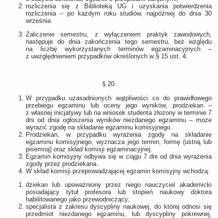
rozliczenia się z Biblioteką UG i uzyskania potwierdzenia
rozliczenia – po każdym roku studiów, najpóźniej do dnia 30
września.
Zaliczenie semestru, z wyłączeniem praktyk zawodowych,
następuje do dnia zakończenia tego semestru, bez względu
na liczbę wykorzystanych terminów egzaminacyjnych –
z uwzględnieniem przypadków określonych w § 15 ust. 4.
§ 20.
W przypadku uzasadnionych wątpliwości co do prawidłowego
przebiegu egzaminu lub oceny jego wyników, prodziekan –
z własnej inicjatywy lub na wniosek studenta złożony w terminie 7
dni od dnia ogłoszenia wyników niezdanego egzaminu – może
wyrazić zgodę na składanie egzaminu komisyjnego.
Prodziekan, w przypadku wyrażenia zgody na składanie
egzaminu komisyjnego, wyznacza jego termin, formę (ustną lub
pisemną) oraz skład komisji egzaminacyjnej.
Egzamin komisyjny odbywa się w ciągu 7 dni od dnia wyrażenia
zgody przez prodziekana.
W skład komisji przeprowadzającej egzamin komisyjny wchodzą:
dziekan lub upoważniony przez niego nauczyciel akademicki
posiadający tytuł profesora lub stopień naukowy doktora
habilitowanego jako przewodniczący;
specjalista z zakresu dyscypliny naukowej, do której odnosi się
przedmiot niezdanego egzaminu, lub dyscypliny pokrewnej,