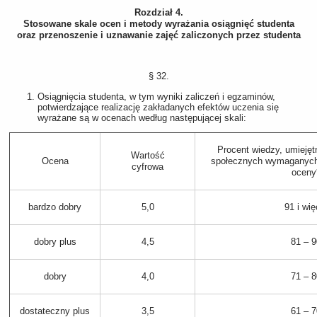
Rozdział 4.
Stosowane skale ocen i metody wyrażania osiągnięć studenta
oraz przenoszenie i uznawanie zajęć zaliczonych przez studenta
§ 32.
Osiągnięcia studenta, w tym wyniki zaliczeń i egzaminów,
potwierdzające realizację zakładanych efektów uczenia się
wyrażane są w ocenach według następującej skali:
Procent wiedzy, umiejęt
Wartość
Ocena
społecznych wymaganych
cyfrowa
oceny
bardzo dobry
5,0
91 i wię
dobry plus
4,5
81 – 9
dobry
4,0
71 – 8
dostateczny plus
3,5
61 – 7