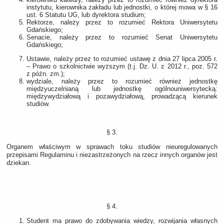
instytutu, kierownika zakładu lub jednostki, o której mowa w § 16
ust. 6 Statutu UG, lub dyrektora studium;
Rektorze, należy przez to rozumieć Rektora Uniwersytetu
Gdańskiego;
Senacie, należy przez to rozumieć Senat Uniwersytetu
Gdańskiego;
Ustawie, należy przez to rozumieć ustawę z dnia 27 lipca 2005 r.
– Prawo o szkolnictwie wyższym (t.j. Dz. U. z 2012 r., poz. 572
z późn. zm.);
wydziale, należy przez to rozumieć również jednostkę
międzyuczelnianą lub jednostkę ogólnouniwersytecką:
międzywydziałową i pozawydziałową, prowadzącą kierunek
studiów.
§ 3.
Organem właściwym w sprawach toku studiów nieuregulowanych
przepisami Regulaminu i niezastrzeżonych na rzecz innych organów jest
dziekan.
§ 4.
Student ma prawo do zdobywania wiedzy, rozwijania własnych