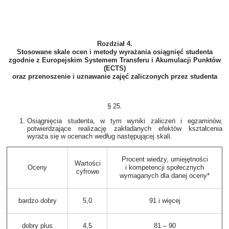
Rozdział 4.
Stosowane skale ocen i metody wyrażania osiągnięć studenta
zgodnie z Europejskim Systemem Transferu i Akumulacji Punktów
(ECTS)
oraz przenoszenie i uznawanie zajęć zaliczonych przez studenta
§ 25.
Osiągnięcia studenta, w tym wyniki zaliczeń i egzaminów,
potwierdzające realizację zakładanych efektów kształcenia
wyraża się w ocenach według następującej skali.
Procent wiedzy, umiejętności
Wartości
Oceny
i kompetencji społecznych
cyfrowe
wymaganych dla danej oceny*
bardzo dobry
5,0
91 i więcej
dobry plus
4,5
81 – 90