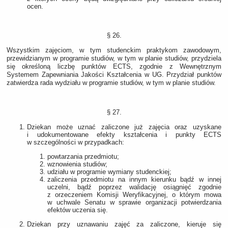
ocen.
§ 26.
Wszystkim zajęciom, w tym studenckim praktykom zawodowym,
przewidzianym w programie studiów, w tym w planie studiów, przydziela
się określoną liczbę punktów ECTS, zgodnie z Wewnętrznym
Systemem Zapewniania Jakości Kształcenia w UG. Przydział punktów
zatwierdza rada wydziału w programie studiów, w tym w planie studiów.
§ 27.
Dziekan może uznać zaliczone już zajęcia oraz uzyskane
i udokumentowane efekty kształcenia i punkty ECTS
w szczególności w przypadkach:
powtarzania przedmiotu;
wznowienia studiów;
udziału w programie wymiany studenckiej;
zaliczenia przedmiotu na innym kierunku bądź w innej
uczelni, bądź poprzez walidację osiągnięć zgodnie
z orzeczeniem Komisji Weryfikacyjnej, o którym mowa
w uchwale Senatu w sprawie organizacji potwierdzania
efektów uczenia się.
Dziekan przy uznawaniu zajęć za zaliczone, kieruje się