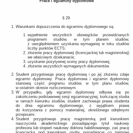
Prace i egzaminy dyplomowe
§ 29.
Warunkami dopuszczenia do egzaminu dyplomowego są:
wypełnienie wszystkich obowiązków przewidzianych
programem studiów, w tym planem studiów,
z uwzględnieniem uzyskania wymaganej w toku studiów
liczby punktów ECTS;
złożenie pracy dyplomowej (licencjackiej lub magisterskiej)
we właściwym dziekanacie;
uzyskanie pozytywnej oceny pracy dyplomowej;
złożenie wszystkich wymaganych dokumentów.
Student przygotowuje pracę dyplomową i po jej złożeniu zdaje
egzamin dyplomowy. Praca dyplomowa i egzamin dyplomowy
stanowią część programu studiów, w tym planu studiów,
w ostatnim okresie rozliczeniowym.
W przypadku, gdy egzamin dyplomowy odbywa się po
zakończeniu podstawowej sesji egzaminacyjnej, kończącej studia
w ramach kierunku studiów, student zachowuje prawa studenta
do dnia egzaminu dyplomowego, z wyjątkiem prawa
do korzystania z pomocy materialnej, określonego odrębnymi
przepisami.
Student przygotowuje pracę magisterską pod kierunkiem
nauczyciela akademickiego posiadającego tytuł naukowy
profesora lub stopień naukowy doktora habilitowanego, zaś pracę
licencjacką pod kierunkiem osoby posiadającej co najmniej