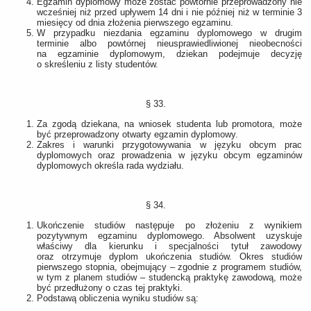
Egzamin dyplomowy może zostać powtórnie przeprowadzony nie
wcześniej niż przed upływem 14 dni i nie później niż w terminie 3
miesięcy od dnia złożenia pierwszego egzaminu.
W przypadku niezdania egzaminu dyplomowego w drugim
terminie albo powtórnej nieusprawiedliwionej nieobecności
na egzaminie dyplomowym, dziekan podejmuje decyzję
o skreśleniu z listy studentów.
§ 33.
Za zgodą dziekana, na wniosek studenta lub promotora, może
być przeprowadzony otwarty egzamin dyplomowy.
Zakres i warunki przygotowywania w języku obcym prac
dyplomowych oraz prowadzenia w języku obcym egzaminów
dyplomowych określa rada wydziału.
§ 34.
Ukończenie studiów następuje po złożeniu z wynikiem
pozytywnym egzaminu dyplomowego. Absolwent uzyskuje
właściwy dla kierunku i specjalności tytuł zawodowy
oraz otrzymuje dyplom ukończenia studiów. Okres studiów
pierwszego stopnia, obejmujący – zgodnie z programem studiów,
w tym z planem studiów – studencką praktykę zawodową, może
być przedłużony o czas tej praktyki.
Podstawą obliczenia wyniku studiów są: