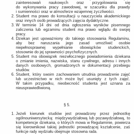
zainteresowań naukowych oraz przygotowania się
do wykonywania pracy zawodowej, w szacunku dla prawdy
i sumienności oraz w atmosferze wzajemnej życzliwości.
Student ma prawo do konsultacji u nauczyciela akademickiego
oraz innych osób prowadzących zajęcia dydaktyczne.
W terminie 14 dni od dnia ogłoszenia wyników pisemnego
zaliczenia lub egzaminu student ma prawo wglądu do swojej
pracy.
Dziekan jest upoważniony do takiego stosowania Regulaminu,
aby bez naruszania jego zasad umożliwić osobie
niepełnosprawnej wypełnianie obowiązków studenckich,
stosownie do jej sprawności psychofizycznych.
Student ma obowiązek niezwłocznego powiadomienia dziekana
o zmianie imienia, nazwiska, stanu cywilnego, adresu i innych
danych osobowych, gromadzonych w dokumentacji przebiegu
studiów.
Student, który swoim zachowaniem utrudnia prowadzenie zajęć
lub uczestnictwo w nich może być usunięty z tych zajęć.
W takim przypadku, nieobecność studenta jest uznana za
nieusprawiedliwioną.
§ 5.
Jeżeli kierunek studiów jest prowadzony przez jednostkę
ogólnouniwersytecką: międzywydziałową lub pozawydziałową, to
kompetencje dziekana, o których mowa w Regulaminie, powierza
się kierownikowi takiej jednostki prowadzącej kształcenie, zaś
funkcje rady wydziału obejmuje stosowna rada.