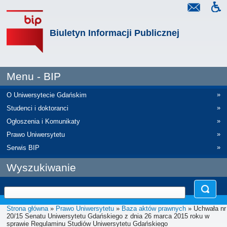
Biuletyn Informacji Publicznej
Menu - BIP
»
O Uniwersytecie Gdańskim
»
Studenci i doktoranci
»
Ogłoszenia i Komunikaty
»
Prawo Uniwersytetu
»
Serwis BIP
Wyszukiwanie
Strona główna
»
Prawo Uniwersytetu
»
Baza aktów prawnych
» Uchwała nr
20/15 Senatu Uniwersytetu Gdańskiego z dnia 26 marca 2015 roku w
sprawie Regulaminu Studiów Uniwersytetu Gdańskiego