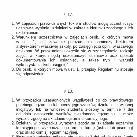
§ 17.
W zajęciach przewidzianych tokiem studiów mogą uczestniczyć
uczniowie wybitnie uzdolnieni w zakresie kierunku zgodnego z ich
uzdolnieniami.
Warunkiem uczestnictwa w zajęciach osób, o których mowa
w ust. 1, jest zawarcie porozumienia pomiędzy Rektorem
a dyrektorem właściwej szkoły, po zasięgnięciu opinii właściwego
dziekana. W porozumieniu określa się w szczególności rodzaje
zajęć, w których będą uczestniczyć uczniowie oraz sposób
dokumentowania ich osiągnięć, a także tryb i warunki
wykorzystania tych osiągnięć.
Do osób, o których mowa w ust. 1, przepisy Regulaminu stosuje
się odpowiednio.
§ 18.
W przypadku uzasadnionych wątpliwości co do prawidłowego
przebiegu egzaminu lub oceny jego wyników, dziekan – z własnej
inicjatywy lub na wniosek studenta złożony w terminie 7 dni
od dnia ogłoszenia wyników niezdanego egzaminu – może
wyrazić zgodę na składanie egzaminu komisyjnego.
Dziekan, w przypadku wyrażenia zgody na składanie egzaminu
komisyjnego, wyznacza jego termin, formę (ustną lub pisemną)
oraz skład komisji egzaminacyjnej.
Egzamin komisyjny odbywa się w ciągu 7 dni od dnia wyrażenia