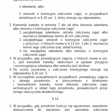
1 odwołanie, albo
2 wniosek o komisyjne zaliczenie zajęć, w przypadkach
określonych w § 18 ust. 1, który stosuje się odpowiednio.
Kierownik katedry w terminie 7 dni od dnia złożenia odwołania
albo wniosku o komisyjne zaliczenie zajęć:
uwzględniając odwołanie, udziela zaliczenia zajęć albo
wyznacza dodatkowy termin do ich zaliczenia;
uwzględniając wniosek o komisyjne zaliczenie zajęć
z przyczyn, o których mowa w § 13 ust. 1 pkt 2, wyznacza
termin tego zaliczenia oraz skład komisji;
nie uwzględnia odwołania albo wniosku o komisyjne
zaliczenie zajęć.
W przypadku, gdy prowadzącym zajęcia, o których mowa w ust.
1, jest kierownik katedry, właściwym w sprawie przyjęcia
i rozstrzygnięcia odwołania albo wniosku jest dziekan.
Do oceny uzyskanej z zaliczenia komisyjnego stosuje się
odpowiednio § 18 ust. 5.
W szczególnie uzasadnionych przypadkach, prowadzący zajęcia
z danego przedmiotu, w porozumieniu z dziekanem
i kierownikiem katedry, może dokonać zaliczenia zajęć
wchodzących w skład tego przedmiotu, prowadzonych przez
innego nauczyciela akademickiego.
§ 14.
W przypadku, gdy przedmiot kończy się egzaminem, warunkiem
dopuszczenia do egzaminu jest uprzednie zaliczenie