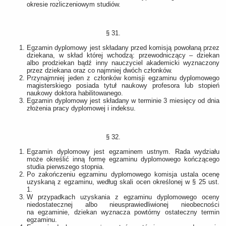
okresie rozliczeniowym studiów.
§ 31.
Egzamin dyplomowy jest składany przed komisją powołaną przez
dziekana, w skład której wchodzą: przewodniczący – dziekan
albo prodziekan bądź inny nauczyciel akademicki wyznaczony
przez dziekana oraz co najmniej dwóch członków.
Przynajmniej jeden z członków komisji egzaminu dyplomowego
magisterskiego posiada tytuł naukowy profesora lub stopień
naukowy doktora habilitowanego.
Egzamin dyplomowy jest składany w terminie 3 miesięcy od dnia
złożenia pracy dyplomowej i indeksu.
§ 32.
Egzamin dyplomowy jest egzaminem ustnym. Rada wydziału
może określić inną formę egzaminu dyplomowego kończącego
studia pierwszego stopnia.
Po zakończeniu egzaminu dyplomowego komisja ustala ocenę
uzyskaną z egzaminu, według skali ocen określonej w § 25 ust.
1.
W przypadkach uzyskania z egzaminu dyplomowego oceny
niedostatecznej albo nieusprawiedliwionej nieobecności
na egzaminie, dziekan wyznacza powtórny ostateczny termin
egzaminu.