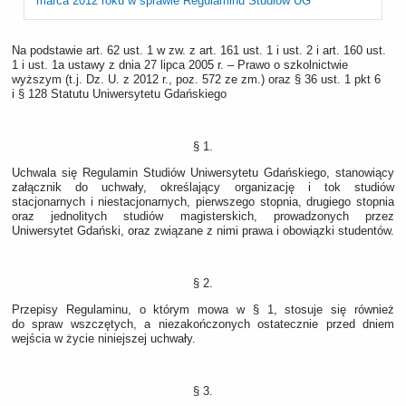
marca 2012 roku w sprawie Regulaminu Studiów UG
Na podstawie art. 62 ust. 1 w zw. z art. 161 ust. 1 i ust. 2 i art. 160 ust.
1 i ust. 1a ustawy z dnia 27 lipca 2005 r. – Prawo o szkolnictwie
wyższym (t.j. Dz. U. z 2012 r., poz. 572 ze zm.) oraz § 36 ust. 1 pkt 6
i § 128 Statutu Uniwersytetu Gdańskiego
§ 1.
Uchwala się Regulamin Studiów Uniwersytetu Gdańskiego, stanowiący
załącznik do uchwały, określający organizację i tok studiów
stacjonarnych i niestacjonarnych, pierwszego stopnia, drugiego stopnia
oraz jednolitych studiów magisterskich, prowadzonych przez
Uniwersytet Gdański, oraz związane z nimi prawa i obowiązki studentów.
§ 2.
Przepisy Regulaminu, o którym mowa w § 1, stosuje się również
do spraw wszczętych, a niezakończonych ostatecznie przed dniem
wejścia w życie niniejszej uchwały.
§ 3.