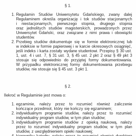
§ 1.
Regulamin Studiów Uniwersytetu Gdańskiego, zwany dalej
Regulaminem określa organizację i tok studiów stacjonarnych
i niestacjonarnych, pierwszego stopnia, drugiego stopnia
oraz jednolitych studiów magisterskich, prowadzonych przez
Uniwersytet Gdański, oraz związane z nimi prawa i obowiązki
studentów.
Przebieg studiów dokumentuje się w formie elektronicznej lub
w indeksie w formie papierowej i w karcie okresowych osiągnięć,
jeśli indeks i karta zostały wydane studentowi. Przepisy § 30 ust.
1, ust. 4 i ust. 7, § 31 ust. 3, § 45 ust. 2 pkt 2 oraz § 49 pkt 3
stosuje się odpowiednio do przyjętej formy dokumentowania.
W przypadku elektronicznej formy dokumentowania przebiegu
studiów, nie stosuje się § 45 ust. 3 pkt 1.
§ 2.
Ilekroć w Regulaminie jest mowa o:
egzaminie, należy przez to rozumieć również zaliczenie
kończące przedmiot, który nie kończy się egzaminem;
indywidualnym programie studiów, należy przez to rozumieć
indywidualny program studiów, w tym plan studiów;
indywidualnym programie studiów z opieką naukową, należy
przez to rozumieć indywidualny program studiów, w tym plan
studiów, z uwzględnieniem opieki naukowej;
kierowniku katedry, należy przez to rozumieć również dyrektora