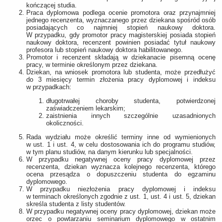
kończącej studia.
Praca dyplomowa podlega ocenie promotora oraz przynajmniej
jednego recenzenta, wyznaczanego przez dziekana spośród osób
posiadających co najmniej stopień naukowy doktora.
W przypadku, gdy promotor pracy magisterskiej posiada stopień
naukowy doktora, recenzent powinien posiadać tytuł naukowy
profesora lub stopień naukowy doktora habilitowanego.
Promotor i recenzent składają w dziekanacie pisemną ocenę
pracy, w terminie określonym przez dziekana.
Dziekan, na wniosek promotora lub studenta, może przedłużyć
do 3 miesięcy termin złożenia pracy dyplomowej i indeksu
w przypadkach:
długotrwałej choroby studenta, potwierdzonej
zaświadczeniem lekarskim;
zaistnienia innych szczególnie uzasadnionych
okoliczności.
Rada wydziału może określić terminy inne od wymienionych
w ust. 1 i ust. 4, w celu dostosowania ich do programu studiów,
w tym planu studiów, na danym kierunku lub specjalności.
W przypadku negatywnej oceny pracy dyplomowej przez
recenzenta, dziekan wyznacza kolejnego recenzenta, którego
ocena przesądza o dopuszczeniu studenta do egzaminu
dyplomowego.
W przypadku niezłożenia pracy dyplomowej i indeksu
w terminach określonych zgodnie z ust. 1, ust. 4 i ust. 5, dziekan
skreśla studenta z listy studentów.
W przypadku negatywnej oceny pracy dyplomowej, dziekan może
orzec o powtarzaniu seminarium dyplomowego w ostatnim