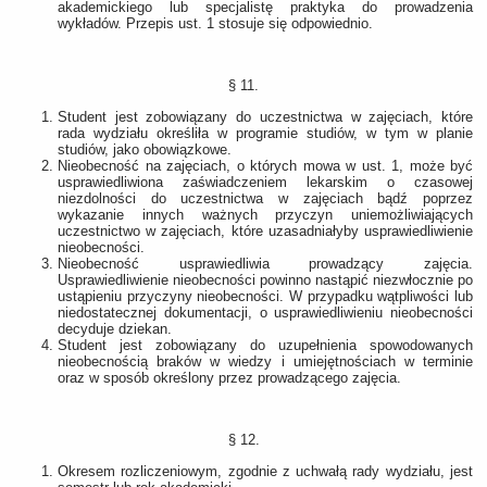
akademickiego lub specjalistę praktyka do prowadzenia
wykładów. Przepis ust. 1 stosuje się odpowiednio.
§ 11.
Student jest zobowiązany do uczestnictwa w zajęciach, które
rada wydziału określiła w programie studiów, w tym w planie
studiów, jako obowiązkowe.
Nieobecność na zajęciach, o których mowa w ust. 1, może być
usprawiedliwiona zaświadczeniem lekarskim o czasowej
niezdolności do uczestnictwa w zajęciach bądź poprzez
wykazanie innych ważnych przyczyn uniemożliwiających
uczestnictwo w zajęciach, które uzasadniałyby usprawiedliwienie
nieobecności.
Nieobecność usprawiedliwia prowadzący zajęcia.
Usprawiedliwienie nieobecności powinno nastąpić niezwłocznie po
ustąpieniu przyczyny nieobecności. W przypadku wątpliwości lub
niedostatecznej dokumentacji, o usprawiedliwieniu nieobecności
decyduje dziekan.
Student jest zobowiązany do uzupełnienia spowodowanych
nieobecnością braków w wiedzy i umiejętnościach w terminie
oraz w sposób określony przez prowadzącego zajęcia.
§ 12.
Okresem rozliczeniowym, zgodnie z uchwałą rady wydziału, jest