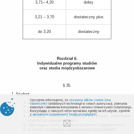
3,71– 4,20
dobry
3,21 – 3,70
dostateczny plus
do 3,20
dostateczny
Rozdział 6.
Indywidualne programy studiów
oraz studia międzyobszarowe
§ 35.
Student:
Uprzejmie informujemy, że
używamy plików cookie (tzw.
niepełnosprawny;
ciasteczek)
i podobnych technologii w celach autoryzacji, zbierania
samodzielnie wychowujący dzieci;
statystyk i ułatwienia korzystania z serwisu Uniwersytetu Gdańskiego.
Korzystając z naszych stron wyrażasz zgodę na ich użycie, zgodnie
studiujący na dwóch lub więcej kierunkach studiów;
z
aktualnymi ustawieniami Twojej przeglądarki
.
studiujący wybrane przedmioty na innych kierunkach
studiów lub specjalnościach;
odbywający część studiów w uczelniach zagranicznych;
w innych szczególnie uzasadnionych przypadkach;