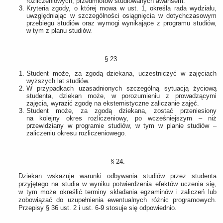
rozliczeniowych, przedmiotów studiowanych awansem.
Kryteria zgody, o której mowa w ust. 1, określa rada wydziału,
uwzględniając w szczególności osiągnięcia w dotychczasowym
przebiegu studiów oraz wymogi wynikające z programu studiów,
w tym z planu studiów.
§ 23.
Student może, za zgodą dziekana, uczestniczyć w zajęciach
wyższych lat studiów.
W przypadkach uzasadnionych szczególną sytuacją życiową
studenta, dziekan może, w porozumieniu z prowadzącymi
zajęcia, wyrazić zgodę na eksternistyczne zaliczanie zajęć.
Student może, za zgodą dziekana, zostać przeniesiony
na kolejny okres rozliczeniowy, po wcześniejszym – niż
przewidziany w programie studiów, w tym w planie studiów –
zaliczeniu okresu rozliczeniowego.
§ 24.
Dziekan wskazuje warunki odbywania studiów przez studenta
przyjętego na studia w wyniku potwierdzenia efektów uczenia się,
w tym może określić terminy składania egzaminów i zaliczeń lub
zobowiązać do uzupełnienia ewentualnych różnic programowych.
Przepisy § 36 ust. 2 i ust. 6-9 stosuje się odpowiednio.