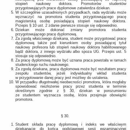
stopień naukowy doktora. Promotorów studentów
przygotowujących prace dyplomowe zatwierdza dziekan.
W szczególnie uzasadnionych przypadkach, rada wydziału może
wyznaczyć na promotora studenta przygotowującego pracę
magisterską osobę posiadającą stopień naukowy doktora.
Przepis § 10 ust. 2 zdanie pierwsze stosuje się odpowiednio.
Dziekan może dokonać zmiany promotora studenta
przygotowującego pracę dyplomową.
Za zgodą właściwego dziekana, student może przygotować pracę
dyplomową także pod kierunkiem osoby posiadającej tytuł
naukowy profesora lub stopień naukowy doktora habilitowanego
bądź doktora, z innego wydziału albo spoza UG. Przepis ust. 5
stosuje się odpowiednio.
Za pracę dyplomową może być uznana praca powstała w ramach
studenckiego ruchu naukowego.
Za zgodą dziekana, praca dyplomowa może być rezultatem pracy
zespołu studentów, jeżeli indywidualny wkład studenta
w przygotowanie danej pracy jest możliwy do ustalenia.
W przypadku długotrwałej nieobecności promotora, która mogłaby
spowodować niezłożenie pracy przez studenta w terminie
określonym zgodnie z § 30, dziekan w porozumieniu
ze studentem wyznacza osobę, która przejmuje obowiązki
promotora.
§ 30.
Student składa pracę dyplomową i indeks we właściwym
dziekanacie do końca podstawowej sesji egzaminacyjnej