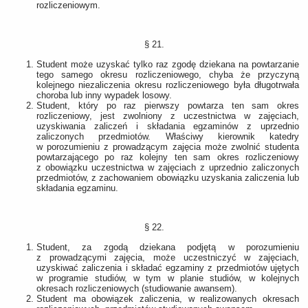
rozliczeniowym.
§ 21.
Student może uzyskać tylko raz zgodę dziekana na powtarzanie
tego samego okresu rozliczeniowego, chyba że przyczyną
kolejnego niezaliczenia okresu rozliczeniowego była długotrwała
choroba lub inny wypadek losowy.
Student, który po raz pierwszy powtarza ten sam okres
rozliczeniowy, jest zwolniony z uczestnictwa w zajęciach,
uzyskiwania zaliczeń i składania egzaminów z uprzednio
zaliczonych przedmiotów. Właściwy kierownik katedry
w porozumieniu z prowadzącym zajęcia może zwolnić studenta
powtarzającego po raz kolejny ten sam okres rozliczeniowy
z obowiązku uczestnictwa w zajęciach z uprzednio zaliczonych
przedmiotów, z zachowaniem obowiązku uzyskania zaliczenia lub
składania egzaminu.
§ 22.
Student, za zgodą dziekana podjętą w porozumieniu
z prowadzącymi zajęcia, może uczestniczyć w zajęciach,
uzyskiwać zaliczenia i składać egzaminy z przedmiotów ujętych
w programie studiów, w tym w planie studiów, w kolejnych
okresach rozliczeniowych (studiowanie awansem).
Student ma obowiązek zaliczenia, w realizowanych okresach