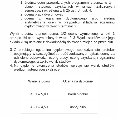
średnia ocen przewidzianych programem studiów, w tym
planem studiów, uzyskanych w ramach zaliczonych
semestrów i określona w § 25 ust. 3 i ust. 4;
ocena pracy dyplomowej;
ocena z egzaminu dyplomowego albo średnia
arytmetyczna ocen w przypadku składania egzaminu
dyplomowego w dwóch terminach.
Wynik studiów stanowi suma: 1/2 oceny wymienionej w pkt 1
oraz po 1/4 ocen wymienionych w pkt. 2–3. Wynik studiów oraz jego
składniki są ustalane z dokładnością do dwóch miejsc po przecinku.
Z przebiegu egzaminu dyplomowego sporządza się protokół
obejmujący w szczególności: treść zadawanych pytań, oceny za
udzielone odpowiedzi, ocenę pracy, ocenę uzyskaną z egzaminu
dyplomowego, a także wynik studiów.
Na dyplomie ukończenia studiów wpisuje się wynik studiów,
według następującej skali ocen.
Wynik studiów
Ocena na dyplomie
4,51 – 5,00
bardzo dobry
4,21 – 4,50
dobry plus