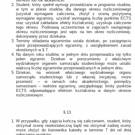
semestr lub rok akademicki.
Student, który spełnił wymogi przewidziane w programie studiów,
w tym w planie studiów, dla danego okresu rozliczeniowego
(uzyskał wymagane zaliczenia, złożył z oceną pozytywną
wymagane egzaminy, uzyskał wymaganą liczbę punktów ECTS
oraz uzyskał zakładane efekty kształcenia), uzyskuje zaliczenie
tego okresu. Podstawą uczestnictwa w zajęciach następnego
okresu rozliczeniowego jest wpis na ten okres rozliczeniowy,
dokonywany przez dziekana.
Terminy składania egzaminów ustala dziekan, po zasięgnięciu
opinii przeprowadzających egzaminy, z uwzględnieniem zasad
określonych w § 7.
Na danym roku studiów, w jednym dniu przeprowadza się tylko
jeden egzamin. Dziekan w porozumieniu z właściwym
wydziałowym organem samorządu studenckiego może ustalić
większą liczbę egzaminów przeprowadzanych w jednym dniu.
Dziekan, na wniosek właściwego wydziałowego organu
samorządu studenckiego lub z własnej inicjatywy, może
przenieść – w ramach roku akademickiego, pomiędzy
semestrami – niektóre egzaminy, uwzględniając limity punktów
ECTS odpowiadające efektom kształcenia w danym okresie
rozliczeniowym.
§ 13.
W przypadku, gdy zajęcia kończą się zaliczeniem, student, który
otrzymał ocenę niedostateczną bądź nie otrzymał żadnej oceny
może złożyć do kierownika katedry w terminie 7 dni od dnia
ogłoszenia wyników: