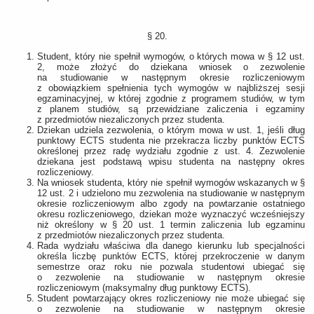
§ 20.
Student, który nie spełnił wymogów, o których mowa w § 12 ust.
2, może złożyć do dziekana wniosek o zezwolenie
na studiowanie w następnym okresie rozliczeniowym
z obowiązkiem spełnienia tych wymogów w najbliższej sesji
egzaminacyjnej, w której zgodnie z programem studiów, w tym
z planem studiów, są przewidziane zaliczenia i egzaminy
z przedmiotów niezaliczonych przez studenta.
Dziekan udziela zezwolenia, o którym mowa w ust. 1, jeśli dług
punktowy ECTS studenta nie przekracza liczby punktów ECTS
określonej przez radę wydziału zgodnie z ust. 4. Zezwolenie
dziekana jest podstawą wpisu studenta na następny okres
rozliczeniowy.
Na wniosek studenta, który nie spełnił wymogów wskazanych w §
12 ust. 2 i udzielono mu zezwolenia na studiowanie w następnym
okresie rozliczeniowym albo zgody na powtarzanie ostatniego
okresu rozliczeniowego, dziekan może wyznaczyć wcześniejszy
niż określony w § 20 ust. 1 termin zaliczenia lub egzaminu
z przedmiotów niezaliczonych przez studenta.
Rada wydziału właściwa dla danego kierunku lub specjalności
określa liczbę punktów ECTS, której przekroczenie w danym
semestrze oraz roku nie pozwala studentowi ubiegać się
o zezwolenie na studiowanie w następnym okresie
rozliczeniowym (maksymalny dług punktowy ECTS).
Student powtarzający okres rozliczeniowy nie może ubiegać się
o zezwolenie na studiowanie w następnym okresie