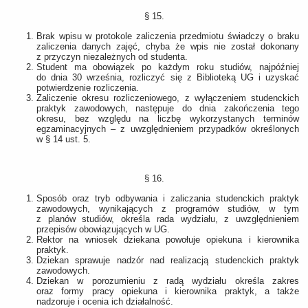
§ 15.
Brak wpisu w protokole zaliczenia przedmiotu świadczy o braku
zaliczenia danych zajęć, chyba że wpis nie został dokonany
z przyczyn niezależnych od studenta.
Student ma obowiązek po każdym roku studiów, najpóźniej
do dnia 30 września, rozliczyć się z Biblioteką UG i uzyskać
potwierdzenie rozliczenia.
Zaliczenie okresu rozliczeniowego, z wyłączeniem studenckich
praktyk zawodowych, następuje do dnia zakończenia tego
okresu, bez względu na liczbę wykorzystanych terminów
egzaminacyjnych – z uwzględnieniem przypadków określonych
w § 14 ust. 5.
§ 16.
Sposób oraz tryb odbywania i zaliczania studenckich praktyk
zawodowych, wynikających z programów studiów, w tym
z planów studiów, określa rada wydziału, z uwzględnieniem
przepisów obowiązujących w UG.
Rektor na wniosek dziekana powołuje opiekuna i kierownika
praktyk.
Dziekan sprawuje nadzór nad realizacją studenckich praktyk
zawodowych.
Dziekan w porozumieniu z radą wydziału określa zakres
oraz formy pracy opiekuna i kierownika praktyk, a także
nadzoruje i ocenia ich działalność.