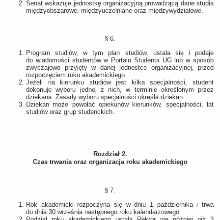
Senat wskazuje jednostkę organizacyjną prowadzącą dane studia
międzyobszarowe, międzyuczelniane oraz międzywydziałowe.
§ 6.
Program studiów, w tym plan studiów, ustala się i podaje
do wiadomości studentów w Portalu Studenta UG lub w sposób
zwyczajowo przyjęty w danej jednostce organizacyjnej, przed
rozpoczęciem roku akademickiego.
Jeżeli na kierunku studiów jest kilka specjalności, student
dokonuje wyboru jednej z nich, w terminie określonym przez
dziekana. Zasady wyboru specjalności określa dziekan.
Dziekan może powołać opiekunów kierunków, specjalności, lat
studiów oraz grup studenckich.
Rozdział 2.
Czas trwania oraz organizacja roku akademickiego
§ 7.
Rok akademicki rozpoczyna się w dniu 1 października i trwa
do dnia 30 września następnego roku kalendarzowego.
Podział roku akademickiego ustala Rektor nie później niż 3