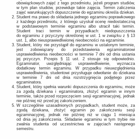
obowiązkowych zajęć z tego przedmiotu, jeżeli program studiów,
w tym plan studiów, przewiduje takie zajęcia. Termin zaliczenia
zajęć warunkujących dopuszczenie do egzaminu określa dziekan.
Student ma prawo do składania jednego egzaminu poprawkowego
z każdego przedmiotu, z którego uzyskał ocenę niedostateczną
w podstawowym terminie egzaminu albo utracił taki termin.
Student traci termin w przypadkach: niedopuszczenia
do egzaminu z przyczyny określonej w ust. 1 w związku z § 13
ust. 1, albo nieusprawiedliwionej nieobecności na egzaminie.
Student, który nie przystąpił do egzaminu w ustalonym terminie,
jest zobowiązany do przedstawienia egzaminatorowi
usprawiedliwienia nieobecności w terminie 7 dni od dnia ustania
jej przyczyn. Przepis § 11 ust. 2 stosuje się odpowiednio.
Egzaminator, uwzględniając usprawiedliwienie, wyznacza
dodatkowy termin egzaminu. W przypadku nieuwzględnienia
usprawiedliwienia, studentowi przysługuje odwołanie do dziekana
w terminie 7 dni od dnia rozstrzygnięcia podjętego przez
egzaminatora.
Student, który spełnia warunki dopuszczenia do egzaminu, może
za zgodą dziekana i egzaminatora, złożyć egzamin w innym
terminie, także przed rozpoczęciem sesji egzaminacyjnej, jednak
nie później niż przed jej zakończeniem.
W szczególnie uzasadnionych przypadkach, student może, za
zgodą dziekana, złożyć egzamin po zakończeniu sesji
egzaminacyjnej, jednak nie później niż w ciągu 1 miesiąca
od dnia jej zakończenia. Składanie egzaminu w tym trybie nie
zwalnia studenta od uczestnictwa w zajęciach następnego
semestru.