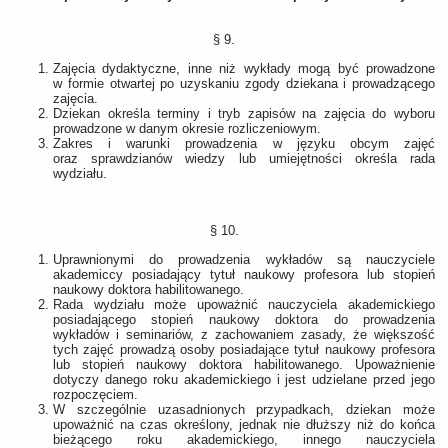
§ 9.
Zajęcia dydaktyczne, inne niż wykłady mogą być prowadzone
w formie otwartej po uzyskaniu zgody dziekana i prowadzącego
zajęcia.
Dziekan określa terminy i tryb zapisów na zajęcia do wyboru
prowadzone w danym okresie rozliczeniowym.
Zakres i warunki prowadzenia w języku obcym zajęć
oraz sprawdzianów wiedzy lub umiejętności określa rada
wydziału.
§ 10.
Uprawnionymi do prowadzenia wykładów są nauczyciele
akademiccy posiadający tytuł naukowy profesora lub stopień
naukowy doktora habilitowanego.
Rada wydziału może upoważnić nauczyciela akademickiego
posiadającego stopień naukowy doktora do prowadzenia
wykładów i seminariów, z zachowaniem zasady, że większość
tych zajęć prowadzą osoby posiadające tytuł naukowy profesora
lub stopień naukowy doktora habilitowanego. Upoważnienie
dotyczy danego roku akademickiego i jest udzielane przed jego
rozpoczęciem.
W szczególnie uzasadnionych przypadkach, dziekan może
upoważnić na czas określony, jednak nie dłuższy niż do końca
bieżącego roku akademickiego, innego nauczyciela