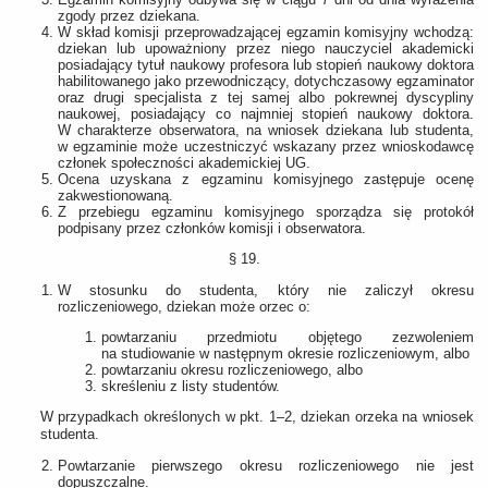
zgody przez dziekana.
W skład komisji przeprowadzającej egzamin komisyjny wchodzą:
dziekan lub upoważniony przez niego nauczyciel akademicki
posiadający tytuł naukowy profesora lub stopień naukowy doktora
habilitowanego jako przewodniczący, dotychczasowy egzaminator
oraz drugi specjalista z tej samej albo pokrewnej dyscypliny
naukowej, posiadający co najmniej stopień naukowy doktora.
W charakterze obserwatora, na wniosek dziekana lub studenta,
w egzaminie może uczestniczyć wskazany przez wnioskodawcę
członek społeczności akademickiej UG.
Ocena uzyskana z egzaminu komisyjnego zastępuje ocenę
zakwestionowaną.
Z przebiegu egzaminu komisyjnego sporządza się protokół
podpisany przez członków komisji i obserwatora.
§ 19.
W stosunku do studenta, który nie zaliczył okresu
rozliczeniowego, dziekan może orzec o:
powtarzaniu przedmiotu objętego zezwoleniem
na studiowanie w następnym okresie rozliczeniowym, albo
powtarzaniu okresu rozliczeniowego, albo
skreśleniu z listy studentów.
W przypadkach określonych w pkt. 1–2, dziekan orzeka na wniosek
studenta.
Powtarzanie pierwszego okresu rozliczeniowego nie jest
dopuszczalne.