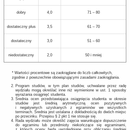
dobry
4,0
71 – 80
dostateczny plus
3,5
61 – 70
dostateczny
3,0
51 – 60
niedostateczny
2,0
50 i mniej
* Wartości procentowe są zaokrąglane do liczb całkowitych,
zgodnie z powszechnie obowiązującymi zasadami zaokrąglania.
Program studiów, w tym plan studiów, uchwalane przez radę
wydziału mogą określać inne niż wymienione w ust. 1 sposoby
wyrażania osiągnięć studenta.
Średnia ocen przedstawiająca osiągnięcia studenta w okresie
studiów jest średnią arytmetyczną ocen pozytywnych
i negatywnych uzyskanych z egzaminów we wszystkich
terminach. Średnia jest ustalana z dokładnością do dwóch miejsc
po przecinku. Przepisu § 2 pkt 1 nie stosuje się.
Rada wydziału może określić zajęcia warunkujące dopuszczenie
do egzaminu lub przedmioty niekończące się egzaminami,
z których oceny będą uwzględniane przy obliczaniu średniej