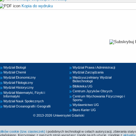
Kopia do wydruku
Wydział Biologii
Wydział Prawa i Administracji
Wydział Chemii
Wydział Zarządzania
Wydział Ekonomiczny
Międzyuczelniany Wydział
Biotechnologii
Wydział Filologiczny
Biblioteka UG
Wydział Historyczny
Centrum Języków Obcych
Wydział Matematyki, Fizyki i
Informatyki
Centrum Wychowania Fizycznego i
Sportu
Wydział Nauk Społecznych
Wydawnictwo UG
Wydział Oceanografii i Geografii
Biuro Karier UG
© 2013-2026 Uniwersytet Gdański
ików cookie (tzw. ciasteczek)
i podobnych technologii w celach autoryzacji, zbierania statys
Gdańskiego. Korzystając z naszych stron wyrażasz zgodę na ich użycie, zgodnie z
aktualny