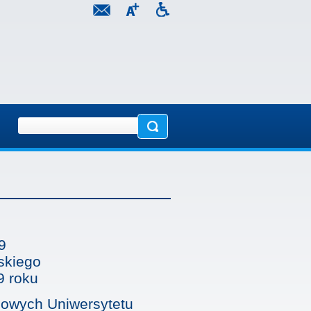
9
skiego
9 roku
owych Uniwersytetu