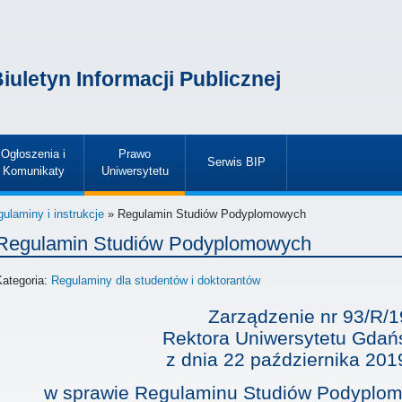
iuletyn Informacji Publicznej
Ogłoszenia i
Prawo
Serwis BIP
Komunikaty
Uniwersytetu
»
»
»
ulaminy i instrukcje
» Regulamin Studiów Podyplomowych
Regulamin Studiów Podyplomowych
Kategoria:
Regulaminy dla studentów i doktorantów
Zarządzenie nr 93/R/1
Rektora Uniwersytetu Gdań
z dnia
22 października 201
w sprawie Regulaminu Studiów Podyplom