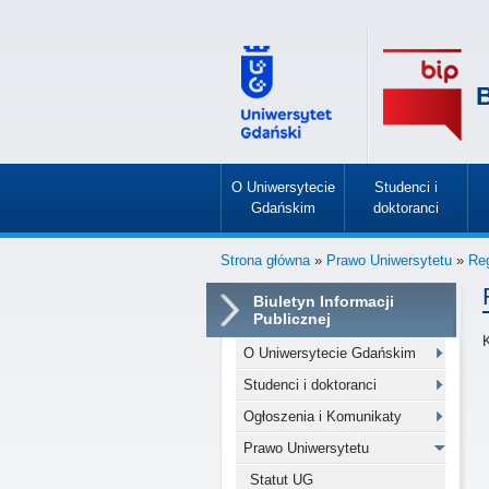
B
O Uniwersytecie
Studenci i
Gdańskim
doktoranci
»
»
Strona główna
»
Prawo Uniwersytetu
»
Reg
Biuletyn Informacji
Publicznej
O Uniwersytecie Gdańskim
Studenci i doktoranci
Ogłoszenia i Komunikaty
Prawo Uniwersytetu
Statut UG