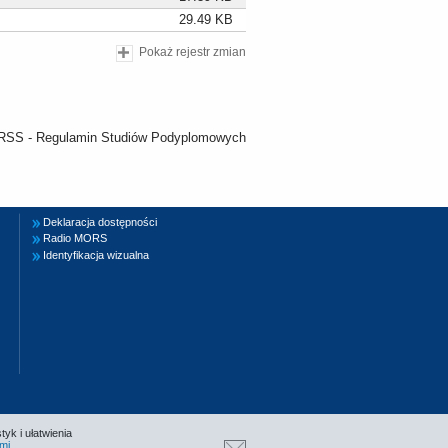
29.49 KB
Pokaż rejestr zmian
Deklaracja dostępności
Radio MORS
Identyfikacja wizualna
tyk i ułatwienia
mi