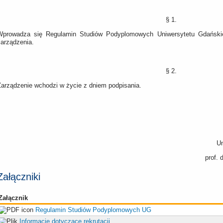
§ 1.
Wprowadza się Regulamin Studiów Podyplomowych Uniwersytetu Gdańskieg
zarządzenia.
§ 2.
Zarządzenie wchodzi w życie z dniem podpisania.
U
prof. 
Załączniki
Załącznik
Regulamin Studiów Podyplomowych UG
Informacje dotyczące rekrutacji