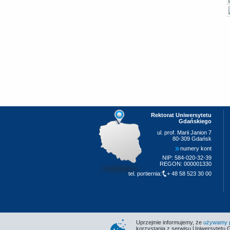
Rektorat Uniwersytetu
Gdańskiego
ul. prof. Marii Janion 7
80-309 Gdańsk
numery kont
NIP: 584-020-32-39
REGON: 000001330
tel. portiernia:
+ 48 58 523 30 00
Uprzejmie informujemy, że
używamy pl
korzystania z serwisu Uniwersytetu 