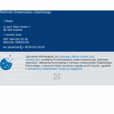
Rektorat Uniwersytetu Gdańskiego
Mapa
ul. prof. Marii Janion 7
80-309 Gdańsk
numery kont
NIP: 584-020-32-39
REGON: 000001330
tel. portiernia:
+ 48 58 523 30 00
Wydziały UG
Uprzejmie informujemy, że
używamy plików cookie (tzw.
ciasteczek)
i podobnych technologii w celach autoryzacji, zbierania
Wydział Biologii
statystyk i ułatwienia korzystania z serwisu Uniwersytetu Gdańskiego.
Korzystając z naszych stron wyrażasz zgodę na ich użycie, zgodnie
Wydział Chemii
z
aktualnymi ustawieniami Twojej przeglądarki
.
Wydział Ekonomiczny
Wydział Filologiczny
Wydział Historyczny
Wydział Matematyki, Fizyki i Informatyki
Wydział Nauk Społecznych
Wydział Oceanografii i Geografii
Wydział Prawa i Administracji
Wydział Zarządzania
Międzyuczelniany Wydział Biotechnologii
Biblioteka UG
Centrum Języków Obcych