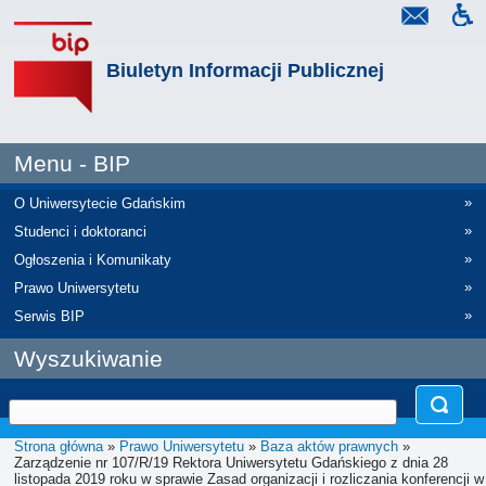
Biuletyn Informacji Publicznej
Menu - BIP
»
O Uniwersytecie Gdańskim
»
Studenci i doktoranci
»
Ogłoszenia i Komunikaty
»
Prawo Uniwersytetu
»
Serwis BIP
Wyszukiwanie
Strona główna
»
Prawo Uniwersytetu
»
Baza aktów prawnych
»
Zarządzenie nr 107/R/19 Rektora Uniwersytetu Gdańskiego z dnia 28
listopada 2019 roku w sprawie Zasad organizacji i rozliczania konferencji w