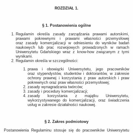
ROZDZIAŁ 1.
§ 1. Postanowienia ogólne
Regulamin określa zasady zarządzania prawami autorskimi,
prawami pokrewnymi i prawami własności przemysłowej
oraz zasady komercjalizacji w odniesieniu do wyników badań
naukowych lub prac rozwojowych prowadzonych w ramach
Uniwersytetu Gdańskiego wraz z know-how związanym z tymi
wynikami.
Regulamin określa w szczególności:
prawa i obowiązki Uniwersytetu, jego pracowników
oraz stypendystów, studentów i doktorantów, w zakresie
ochrony prawnej i korzystania z praw autorskich i praw
pokrewnych oraz praw własności przemysłowej;
zasady wynagradzania twórców;
zasady i procedury komercjalizacji;
zasady korzystania z majątku Uniwersytetu,
wykorzystywanego do komercjalizacji, oraz świadczenia
usług w zakresie działalności naukowej.
§ 2. Zakres podmiotowy
Postanowienia Regulaminu stosuje się do pracowników Uniwersytetu