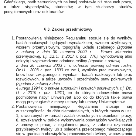
Gdańskiego, osób zatrudnionych na innej podstawie niż stosunek pracy,
a także stypendystów, studentów, w tym słuchaczy studiów
podyplomowych oraz doktorantów.
§ 3. Zakres przedmiotowy
Postanowienia niniejszego Regulaminu stosuje się do wyników
badań naukowych będących wynalazkiem, wzorem użytkowym,
wzorem przemysłowym, topografią układu scalonego
(zgodnie
z ustawą z dnia 30 czerwca 2000 r. – Prawo własności
przemysłowej, t.j. Dz.U. z 2017 r. poz. 776),
wyhodowaną albo
odkrytą i wyprowadzoną odmianą rośliny
(zgodnie z ustawą
z dnia 26 czerwca 2003 r. o ochronie prawnej odmian roślin,
Dz.U. 2003 r. poz. 1300 ze zm.),
wyników prac rozwojowych,
know-how związanego z wynikami badań naukowych lub prac
rozwojowych, a także utworów i przedmiotów praw pokrewnych
(zgodnie z ustawą z dnia
4 lutego 1994 r. o prawie autorskim i prawach pokrewnych, t.j. Dz.
U. z 2019 r. poz. 1231)
, co do których odpowiednie prawa
podmiotowe nabył Uniwersytet albo co do których takie prawa
mogą przysługiwać z mocy ustawy lub umowy Uniwersytetowi.
Postanowienia niniejszego Regulaminu stosuje się
w szczególności do dóbr niematerialnych, o których mowa w ust.
1, stworzonych w ramach zadań określonych stosunkiem pracy,
tj. uzyskanych w trakcie wykonywania obowiązków wynikających
z umowy o pracę, z regulaminu pracy, z zakresu czynności
przypisanych twórcy lub z polecenia przełożonego mieszczącego
się w granicach obowiązków pracowniczych twórcy, w powiązaniu