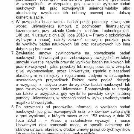
w szczególności w przypadku, gdy ujawnienie wyników badań
naukowych lub prac rozwojowych uniemożliwiałoby albo
utrudniałoby uzyskanie ich ochrony prawnej oraz dalszą
komercjalizację.
W przypadku finansowania badań przez podmioty zewnętrzne
wobec Uniwersytetu (umowa z podmiotem finansującym)
każdorazowo, przy udziale Centrum Transferu Technologii (art.
148 ust. 4 ustawy z dnia 20 lipca 2018 r. – Prawo o szkolnictwie
wyższym i nauce), należy zawrzeć umowę o podziale praw
do wyników badań naukowych lub prac rozwojowych lub inną
dotyczącą tych praw.
Zawierając umowy cywilnoprawne na prowadzenie badań
naukowych, Uniwersytet jest zobowiązany uwzględnić w takiej
umowie kwestię nabycia praw do wyników badań naukowych lub
prac rozwojowych, jakie powstały lub mogą powstać w związku
z jej wykonywaniem, przez Uniwersytet, zgodnie z zasadami
określonymi w niniejszym regulaminie. Jedynie w szczególnie
uzasadnionych przypadkach Rektor może podjąć decyzję
o rezygnacji z nabycia praw do wyników badań naukowych lub
prac rozwojowych przez Uniwersytet. Postanowienia te stosuje
się także w przypadku, gdy wyniki te powstały dzięki istotnej
pomocy Uniwersytetu, w szczególności w wyniku wykorzystania
majątku Uniwersytetu.
Po otrzymaniu od pracownika informacji o wynikach badań
naukowych lub prac rozwojowych oraz o know-how związanym
z tymi wynikami, o których mowa w art. 153 ustawy z dnia 20
lipca 2018 r. – Prawo o szkolnictwie wyższym i nauce
Uniwersytet oraz pracownik mogą, w sposób odmienny niż
stanowi ustawa, określić w drodze umowy prawa do tych wyników
lub sposób i tryb komercjalizacji tych wyników.