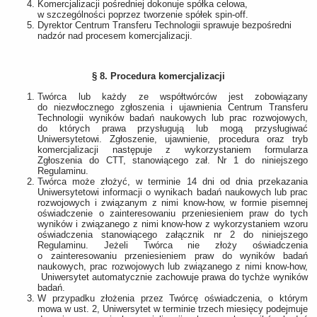
Komercjalizacji pośredniej dokonuje spółka celowa,
w szczególności poprzez tworzenie spółek spin-off.
Dyrektor Centrum Transferu Technologii sprawuje bezpośredni
nadzór nad procesem komercjalizacji.
§ 8. Procedura komercjalizacji
Twórca lub każdy ze współtwórców jest zobowiązany
do niezwłocznego zgłoszenia i ujawnienia Centrum Transferu
Technologii wyników badań naukowych lub prac rozwojowych,
do których prawa przysługują lub mogą przysługiwać
Uniwersytetowi. Zgłoszenie, ujawnienie, procedura oraz tryb
komercjalizacji następuje z wykorzystaniem formularza
Zgłoszenia do CTT, stanowiącego zał. Nr 1 do niniejszego
Regulaminu.
Twórca może złożyć, w terminie 14 dni od dnia przekazania
Uniwersytetowi informacji o wynikach badań naukowych lub prac
rozwojowych i związanym z nimi know-how, w formie pisemnej
oświadczenie o zainteresowaniu przeniesieniem praw do tych
wyników i związanego z nimi know-how z wykorzystaniem wzoru
oświadczenia stanowiącego załącznik nr 2 do niniejszego
Regulaminu. Jeżeli Twórca nie złoży oświadczenia
o zainteresowaniu przeniesieniem praw do wyników badań
naukowych, prac rozwojowych lub związanego z nimi know-how,
Uniwersytet automatycznie zachowuje prawa do tychże wyników
badań.
W przypadku złożenia przez Twórcę oświadczenia, o którym
mowa w ust. 2, Uniwersytet w terminie trzech miesięcy podejmuje