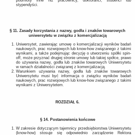
podmioty inne niż pracownicy, doktoranci, studenci lub
stypendyści.
§ 11. Zasady korzystania z nazwy, godła i znaków towarowych
uniwersytetu w związku z komercjalizacją
Uniwersytet, zawierając umowę o komercjalizacji wyników badań
naukowych, prac rozwojowych lub know-how związanego z takimi
wynikami, a także podejmując decyzję o utworzeniu spółki spin-
off, może przyznać drugiej stronie umowy lub takiej spółce, prawo
do używania nazwy, godła lub znaków towarowych Uniwersytetu
w ramach działalności związanej z komercjalizacją.
Warunkiem używania nazwy, godła lub znaków towarowych
Uniwersytetu musi być informacja o związku wyników badań
naukowych, prac rozwojowych lub know-how związanego z takimi
wynikami z Uniwersytetem.
ROZDZIAŁ 6.
§ 14. Postanowienia końcowe
W zakresie dotyczącym tajemnicy przedsiębiorstwa Uniwersytetu
(know-how) stosuje się odpowiednio zarządzenie Rektora