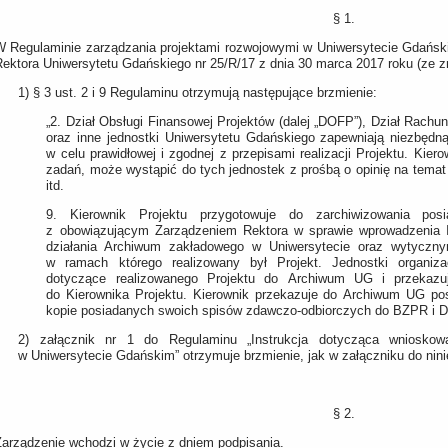
§ 1.
W Regulaminie zarządzania projektami rozwojowymi w Uniwersytecie Gdańsk
Rektora Uniwersytetu Gdańskiego nr 25/R/17 z dnia 30 marca 2017 roku (ze 
1) § 3 ust. 2 i 9 Regulaminu otrzymują następujące brzmienie:
„2. Dział Obsługi Finansowej Projektów (dalej „DOFP”), Dział Rach
oraz inne jednostki Uniwersytetu Gdańskiego zapewniają niezbędn
w celu prawidłowej i zgodnej z przepisami realizacji Projektu. Kiero
zadań, może wystąpić do tych jednostek z prośbą o opinię na temat
itd.
9. Kierownik Projektu przygotowuje do zarchiwizowania pos
z obowiązującym Zarządzeniem Rektora w sprawie wprowadzenia Ins
działania Archiwum zakładowego w Uniwersytecie oraz wytyczny
w ramach którego realizowany był Projekt. Jednostki organiz
dotyczące realizowanego Projektu do Archiwum UG i przekazu
do Kierownika Projektu. Kierownik przekazuje do Archiwum UG pos
kopie posiadanych swoich spisów zdawczo-odbiorczych do BZPR i D
2) załącznik nr 1 do Regulaminu „Instrukcja dotycząca wnioskowan
w Uniwersytecie Gdańskim” otrzymuje brzmienie, jak w załączniku do nini
§ 2.
Zarządzenie wchodzi w życie z dniem podpisania.