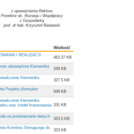
z upoważnienia Rektora
Prorektor ds. Rozwoju i Współpracy
z Gospodarką
prof. dr hab. Krzysztof Bielawski
Wielkość
OWANIA I REALIZACJI
463.37 KB
Zakres obowiązków Kierownika
339 KB
Oświadczenie Kierownika
327.5 KB
rta Projektu (formularz
509 KB
Oświadczenie Kierownika
331 KB
ektu oraz źródeł finansowania
Zgoda na przetwarzanie danych
323.5 KB
pinia Komitetu Sterującego ds.
323 KB