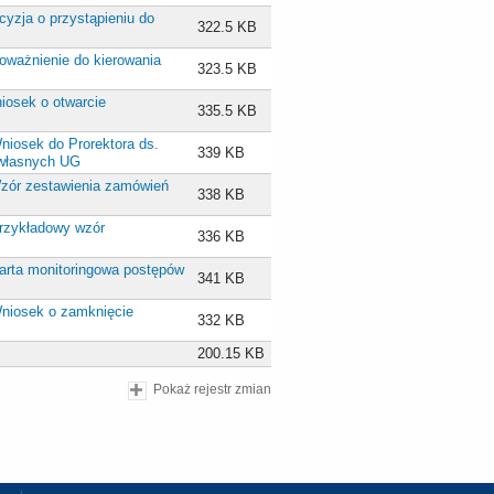
ecyzja o przystąpieniu do
322.5 KB
Upoważnienie do kierowania
323.5 KB
niosek o otwarcie
335.5 KB
Wniosek do Prorektora ds.
339 KB
 własnych UG
 Wzór zestawienia zamówień
338 KB
 Przykładowy wzór
336 KB
 Karta monitoringowa postępów
341 KB
 Wniosek o zamknięcie
332 KB
200.15 KB
Pokaż rejestr zmian