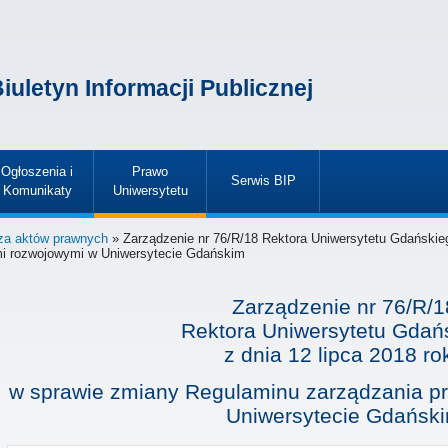
iuletyn Informacji Publicznej
Ogłoszenia i
Prawo
Serwis BIP
Komunikaty
Uniwersytetu
»
»
»
za aktów prawnych
» Zarządzenie nr 76/R/18 Rektora Uniwersytetu Gdańskieg
mi rozwojowymi w Uniwersytecie Gdańskim
Zarządzenie nr 76/R/1
Rektora Uniwersytetu Gdań
z dnia
12 lipca 2018 ro
w sprawie zmiany Regulaminu zarządzania p
Uniwersytecie Gdańsk