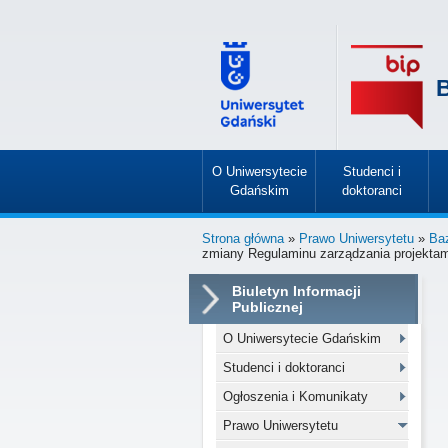
B
O Uniwersytecie
Studenci i
Gdańskim
doktoranci
»
»
Strona główna
»
Prawo Uniwersytetu
»
Ba
zmiany Regulaminu zarządzania projekta
Biuletyn Informacji
Publicznej
O Uniwersytecie Gdańskim
Studenci i doktoranci
Ogłoszenia i Komunikaty
Prawo Uniwersytetu