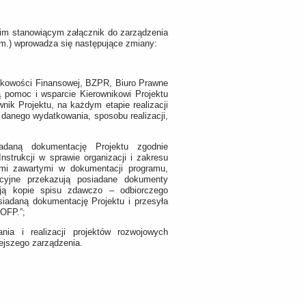
im stanowiącym załącznik do zarządzenia
zm.) wprowadza się następujące zmiany:
unkowości Finansowej, BZPR, Biuro Prawne
ą pomoc i wsparcie Kierownikowi Projektu
wnik Projektu, na każdym etapie realizacji
 danego wydatkowania, sposobu realizacji,
iadaną dokumentację Projektu zgodnie
trukcji w sprawie organizacji i zakresu
mi zawartymi w dokumentacji programu,
acyjne przekazują posiadane dokumenty
ją kopie spisu zdawczo – odbiorczego
iadaną dokumentację Projektu i przesyła
OFP.”;
ia i realizacji projektów rozwojowych
ejszego zarządzenia.