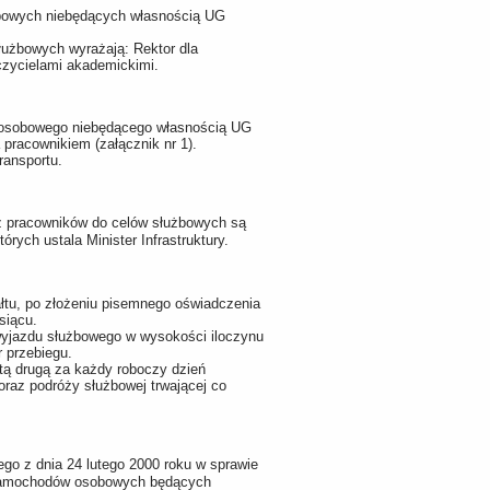
owych niebędących własnością UG
użbowych wyrażają: Rektor dla
czycielami akademickimi.
osobowego niebędącego własnością UG
pracownikiem (załącznik nr 1).
ransportu.
 pracowników do celów służbowych są
ych ustala Minister Infrastruktury.
ałtu, po złożeniu pisemnego oświadczenia
siącu.
wyjazdu służbowego w wysokości iloczynu
 przebiegu.
stą drugą za każdy roboczy dzień
oraz podróży służbowej trwającej co
go z dnia 24 lutego 2000 roku w sprawie
 samochodów osobowych będących