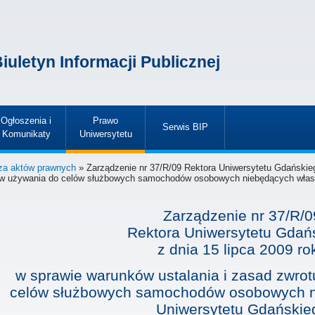
iuletyn Informacji Publicznej
Ogłoszenia i
Prawo
Serwis BIP
Komunikaty
Uniwersytetu
»
»
»
za aktów prawnych
» Zarządzenie nr 37/R/09 Rektora Uniwersytetu Gdańskieg
tów używania do celów służbowych samochodów osobowych niebędących włas
Zarządzenie nr 37/R/0
Rektora Uniwersytetu Gdań
z dnia
15 lipca 2009 ro
w sprawie warunków ustalania i zasad zwro
celów służbowych samochodów osobowych n
Uniwersytetu Gdańskie