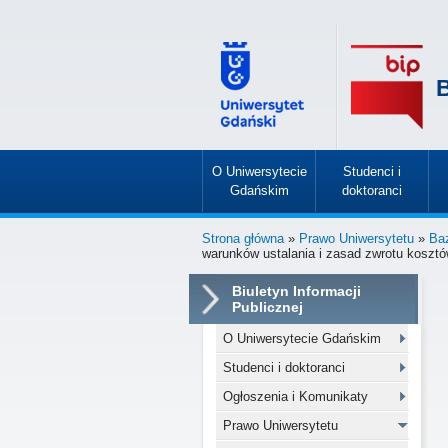
B
O Uniwersytecie
Studenci i
Gdańskim
doktoranci
»
»
Strona główna
»
Prawo Uniwersytetu
»
Ba
warunków ustalania i zasad zwrotu kosz
Biuletyn Informacji
Publicznej
O Uniwersytecie Gdańskim
Studenci i doktoranci
Ogłoszenia i Komunikaty
Prawo Uniwersytetu