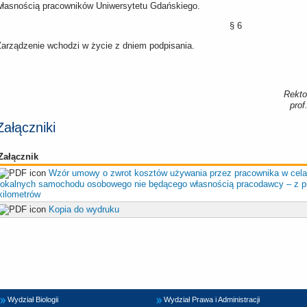
własnością pracowników Uniwersytetu Gdańskiego.
§ 6
Zarządzenie wchodzi w życie z dniem podpisania.
Rekto
prof
Załączniki
Załącznik
Wzór umowy o zwrot kosztów używania przez pracownika w cela
lokalnych samochodu osobowego nie będącego własnością pracodawcy – z p
kilometrów
Kopia do wydruku
Wydział Biologii
Wydział Prawa i Administracji