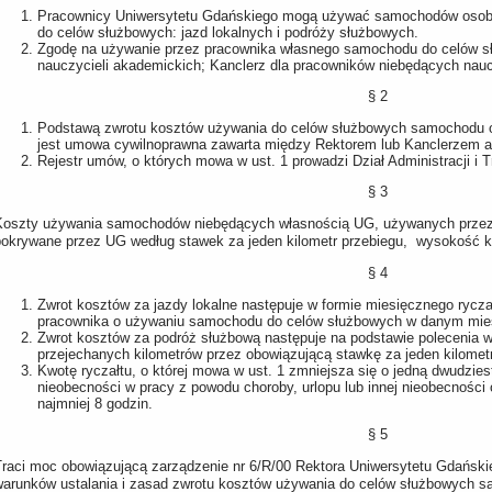
Pracownicy Uniwersytetu Gdańskiego mogą używać samochodów osob
do celów służbowych: jazd lokalnych i podróży służbowych.
Zgodę na używanie przez pracownika własnego samochodu do celów sł
nauczycieli akademickich; Kanclerz dla pracowników niebędących nau
§ 2
Podstawą zwrotu kosztów używania do celów służbowych samochodu 
jest umowa cywilnoprawna zawarta między Rektorem lub Kanclerzem a 
Rejestr umów, o których mowa w ust. 1 prowadzi Dział Administracji i T
§ 3
Koszty używania samochodów niebędących własnością UG, używanych przez
pokrywane przez UG według stawek za jeden kilometr przebiegu, wysokość któr
§ 4
Zwrot kosztów za jazdy lokalne następuje w formie miesięcznego rycz
pracownika o używaniu samochodu do celów służbowych w danym mie
Zwrot kosztów za podróż służbową następuje na podstawie polecenia 
przejechanych kilometrów przez obowiązującą stawkę za jeden kilometr
Kwotę ryczałtu, o której mowa w ust. 1 zmniejsza się o jedną dwudzie
nieobecności w pracy z powodu choroby, urlopu lub innej nieobecności 
najmniej 8 godzin.
§ 5
Traci moc obowiązującą zarządzenie nr 6/R/00 Rektora Uniwersytetu Gdańskie
warunków ustalania i zasad zwrotu kosztów używania do celów służbowych