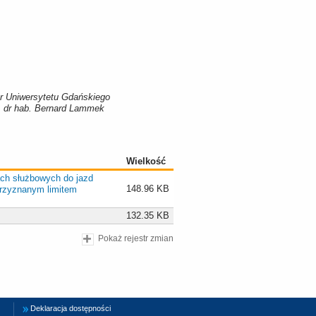
r Uniwersytetu Gdańskiego
. dr hab. Bernard Lammek
Wielkość
ch służbowych do jazd
148.96 KB
rzyznanym limitem
132.35 KB
Pokaż rejestr zmian
Deklaracja dostępności