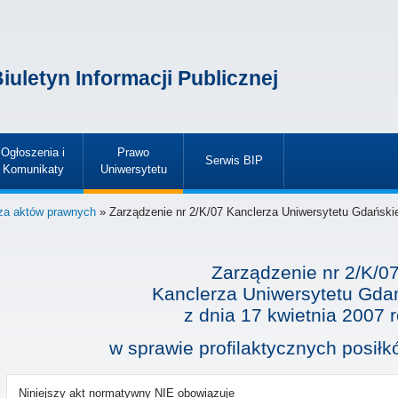
iuletyn Informacji Publicznej
Ogłoszenia i
Prawo
Serwis BIP
Komunikaty
Uniwersytetu
»
»
»
za aktów prawnych
» Zarządzenie nr 2/K/07 Kanclerza Uniwersytetu Gdańskie
Zarządzenie nr 2/K/0
Kanclerza Uniwersytetu Gda
z dnia
17 kwietnia 2007 
w sprawie profilaktycznych posiłk
Niniejszy akt normatywny NIE obowiązuje