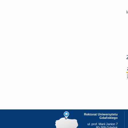
I
Rektorat Uniwersytetu
Gdańskiego
ul. prof. Marii Janion 7
80-309 Gdańsk