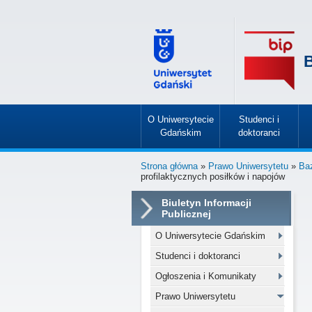
B
O Uniwersytecie
Studenci i
Gdańskim
doktoranci
»
»
Strona główna
»
Prawo Uniwersytetu
»
Ba
profilaktycznych posiłków i napojów
Biuletyn Informacji
Publicznej
O Uniwersytecie Gdańskim
Studenci i doktoranci
Ogłoszenia i Komunikaty
Prawo Uniwersytetu