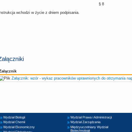
§ 8
nstrukcja wchodzi w życie z dniem podpisania.
Załączniki
Załącznik
Załącznik: wzór - wykaz pracowników uprawnionych do otrzymania napo
Wydział Biologii
Wydział Prawa i Administracji
Wydział Chemii
Wydział Zarządzania
Wydział Ekonomiczny
Międzyuczelniany Wydział
Biotechnologii
Wydział Filologiczny