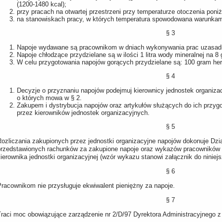
(1200-1480 kcal);
przy pracach na otwartej przestrzeni przy temperaturze otoczenia poni
na stanowiskach pracy, w których temperatura spowodowana warunkam
§ 3
Napoje wydawane są pracownikom w dniach wykonywania prac uzasadn
Napoje chłodzące przydzielane są w ilości 1 litra wody mineralnej na 8 
W celu przygotowania napojów gorących przydzielane są: 100 gram herb
§ 4
Decyzje o przyznaniu napojów podejmuj kierownicy jednostek organiza
o których mowa w § 2.
Zakupem i dystrybucja napojów oraz artykułów służących do ich przy
przez kierowników jednostek organizacyjnych.
§ 5
Rozliczania zakupionych przez jednostki organizacyjne napojów dokonuje Dzi
przedstawionych rachunków za zakupione napoje oraz wykazów pracowników
ierownika jednostki organizacyjnej (wzór wykazu stanowi załącznik do niniej
§ 6
Pracownikom nie przysługuje ekwiwalent pieniężny za napoje.
§ 7
Traci moc obowiązujące zarządzenie nr 2/D/97 Dyrektora Administracyjnego z 