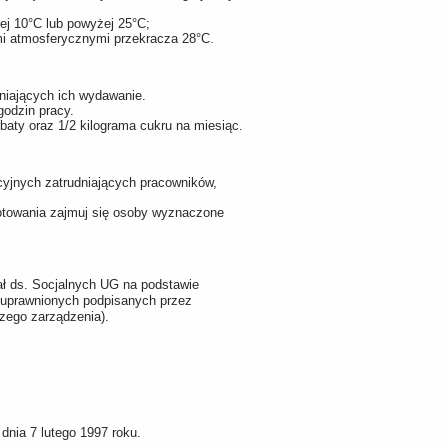
żej 10°C lub powyżej 25°C;
i atmosferycznymi przekracza 28°C.
iających ich wydawanie.
godzin pracy.
aty oraz 1/2 kilograma cukru na miesiąc.
cyjnych zatrudniających pracowników,
gotowania zajmuj się osoby wyznaczone
ał ds. Socjalnych UG na podstawie
 uprawnionych podpisanych przez
szego zarządzenia).
dnia 7 lutego 1997 roku.