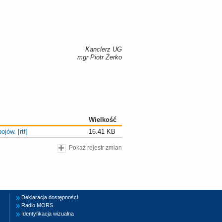
Kanclerz UG
mgr Piotr Żerko
Wielkość
jów. [rtf]
16.41 KB
Pokaż rejestr zmian
Deklaracja dostępności
Radio MORS
Identyfikacja wizualna