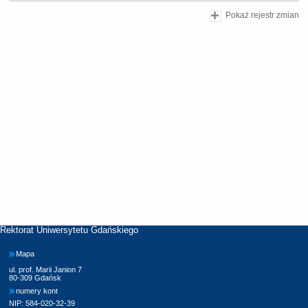
Pokaż rejestr zmian
Rektorat Uniwersytetu Gdańskiego
Mapa
ul. prof. Marii Janion 7
80-309 Gdańsk
numery kont
NIP: 584-020-32-39