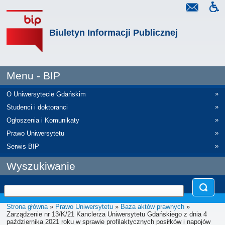
Biuletyn Informacji Publicznej
Menu - BIP
»
O Uniwersytecie Gdańskim
»
Studenci i doktoranci
»
Ogłoszenia i Komunikaty
»
Prawo Uniwersytetu
»
Serwis BIP
Wyszukiwanie
Strona główna
»
Prawo Uniwersytetu
»
Baza aktów prawnych
»
Zarządzenie nr 13/K/21 Kanclerza Uniwersytetu Gdańskiego z dnia 4
października 2021 roku w sprawie profilaktycznych posiłków i napojów