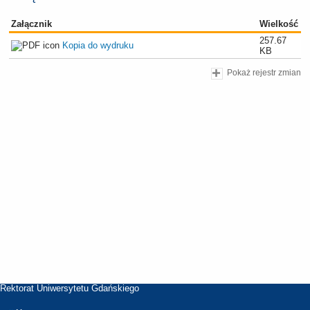
Załącznik
Wielkość
257.67
Kopia do wydruku
KB
Pokaż rejestr zmian
Rektorat Uniwersytetu Gdańskiego