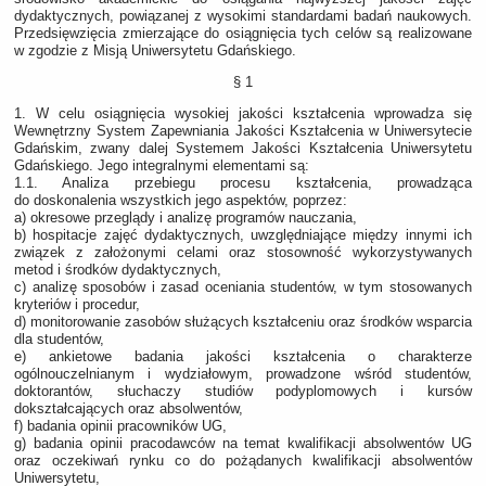
dydaktycznych, powiązanej z wysokimi standardami badań naukowych.
Przedsięwzięcia zmierzające do osiągnięcia tych celów są realizowane
w zgodzie z Misją Uniwersytetu Gdańskiego.
§ 1
1. W celu osiągnięcia wysokiej jakości kształcenia wprowadza się
Wewnętrzny System Zapewniania Jakości Kształcenia w Uniwersytecie
Gdańskim, zwany dalej Systemem Jakości Kształcenia Uniwersytetu
Gdańskiego. Jego integralnymi elementami są:
1.1. Analiza przebiegu procesu kształcenia, prowadząca
do doskonalenia wszystkich jego aspektów, poprzez:
a) okresowe przeglądy i analizę programów nauczania,
b) hospitacje zajęć dydaktycznych, uwzględniające między innymi ich
związek z założonymi celami oraz stosowność wykorzystywanych
metod i środków dydaktycznych,
c) analizę sposobów i zasad oceniania studentów, w tym stosowanych
kryteriów i procedur,
d) monitorowanie zasobów służących kształceniu oraz środków wsparcia
dla studentów,
e) ankietowe badania jakości kształcenia o charakterze
ogólnouczelnianym i wydziałowym, prowadzone wśród studentów,
doktorantów, słuchaczy studiów podyplomowych i kursów
dokształcających oraz absolwentów,
f) badania opinii pracowników UG,
g) badania opinii pracodawców na temat kwalifikacji absolwentów UG
oraz oczekiwań rynku co do pożądanych kwalifikacji absolwentów
Uniwersytetu,