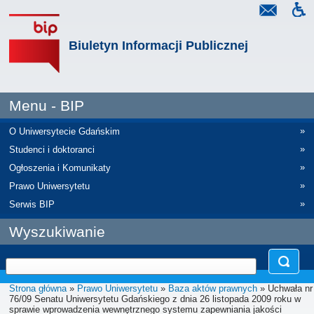
Biuletyn Informacji Publicznej
Menu - BIP
»
O Uniwersytecie Gdańskim
»
Studenci i doktoranci
»
Ogłoszenia i Komunikaty
»
Prawo Uniwersytetu
»
Serwis BIP
Wyszukiwanie
Strona główna
»
Prawo Uniwersytetu
»
Baza aktów prawnych
» Uchwała nr
76/09 Senatu Uniwersytetu Gdańskiego z dnia 26 listopada 2009 roku w
sprawie wprowadzenia wewnętrznego systemu zapewniania jakości