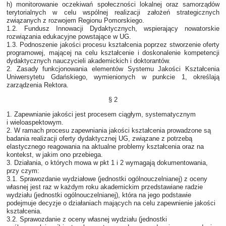
h) monitorowanie oczekiwań społeczności lokalnej oraz samorządów
terytorialnych w celu wspólnej realizacji założeń strategicznych
związanych z rozwojem Regionu Pomorskiego.
1.2. Fundusz Innowacji Dydaktycznych, wspierający nowatorskie
rozwiązania edukacyjne powstające w UG.
1.3. Podnoszenie jakości procesu kształcenia poprzez stworzenie oferty
programowej, mającej na celu kształcenie i doskonalenie kompetencji
dydaktycznych nauczycieli akademickich i doktorantów.
2. Zasady funkcjonowania elementów Systemu Jakości Kształcenia
Uniwersytetu Gdańskiego, wymienionych w punkcie 1, określają
zarządzenia Rektora.
§ 2
1. Zapewnianie jakości jest procesem ciągłym, systematycznym
i wieloaspektowym.
2. W ramach procesu zapewniania jakości kształcenia prowadzone są
badania realizacji oferty dydaktycznej UG, związane z potrzebą
elastycznego reagowania na aktualne problemy kształcenia oraz na
kontekst, w jakim ono przebiega.
3. Działania, o których mowa w pkt 1 i 2 wymagają dokumentowania,
przy czym:
3.1. Sprawozdanie wydziałowe (jednostki ogólnouczelnianej) z oceny
własnej jest raz w każdym roku akademickim przedstawiane radzie
wydziału (jednostki ogólnouczelnianej), która na jego podstawie
podejmuje decyzje o działaniach mających na celu zapewnienie jakości
kształcenia.
3.2. Sprawozdanie z oceny własnej wydziału (jednostki