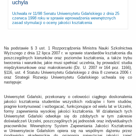
uchyla
Uchwała nr 11/98 Senatu Uniwersytetu Gdańskiego z dnia 25
czerwca 1998 roku w sprawie wprowadzenia wewnętrznych
zasad stymulacji o oceny jakości kształcenia
Na podstawie § 3 ust. 1 Rozporządzenia Ministra Nauki Szkolnictwa
Wyższego z dnia 12 lipca 2007 r. w sprawie standardów kształcenia dla
poszczególnych kierunków oraz poziomów kształcenia, a także trybu
tworzenia i warunków, jakie musi spełniać uczelnia, by prowadzić studia
międzykierunkowe oraz makrokierunki (Dz. U. 2007 nr 164 poz. 1166),
§116, ust. 4 Statutu Uniwersytetu Gdańskiego z dnia 8 czerwca 2006 r.
oraz Strategii Rozwoju Uniwersytetu Gdańskiego uchwala się co
następuje:
Uniwersytet Gdański, przekonany o celowości ciągłego doskonalenia
jakości kształcenia studentów wszystkich rodzajów i form studiów,
pragnie kontynuować i wzbogacać, funkcjonujące od wielu lat w Uczelni,
formy zapewnienia wysokiej jakości kształcenia. W działaniach tych
Uniwersytet Gdański odwołuje się do zdobytych w tym zakresie
doświadczeń Uczelni, poszczególnych jej jednostek oraz indywidualnych
pracowników. Wewnętrzny System Zapewniania Jakości Kształcenia
w Uniwersytecie Gdańskim opiera się na wspólnym dążeniu przez
środowisko akademickie do osiągania najwyższej jakości zajęć