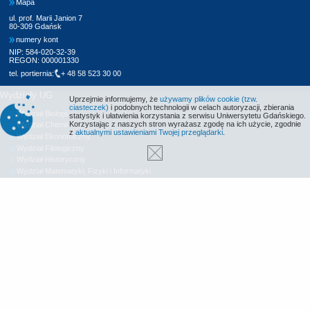
Mapa
ul. prof. Marii Janion 7
80-309 Gdańsk
numery kont
NIP: 584-020-32-39
REGON: 000001330
tel. portiernia:
+ 48 58 523 30 00
Wydziały UG
Uprzejmie informujemy, że
używamy plików cookie (tzw.
ciasteczek)
i podobnych technologii w celach autoryzacji, zbierania
Wydział Biologii
statystyk i ułatwienia korzystania z serwisu Uniwersytetu Gdańskiego.
Korzystając z naszych stron wyrażasz zgodę na ich użycie, zgodnie
Wydział Chemii
z
aktualnymi ustawieniami Twojej przeglądarki
.
Wydział Ekonomiczny
Wydział Filologiczny
Wydział Historyczny
Wydział Matematyki, Fizyki i Informatyki
Wydział Nauk Społecznych
Wydział Oceanografii i Geografii
Wydział Prawa i Administracji
Wydział Zarządzania
Międzyuczelniany Wydział Biotechnologii
Biblioteka UG
Centrum Języków Obcych
Centrum Wychowania Fizycznego i Sportu
Wydawnictwo UG
Biuro Karier UG
Deklaracja dostępności