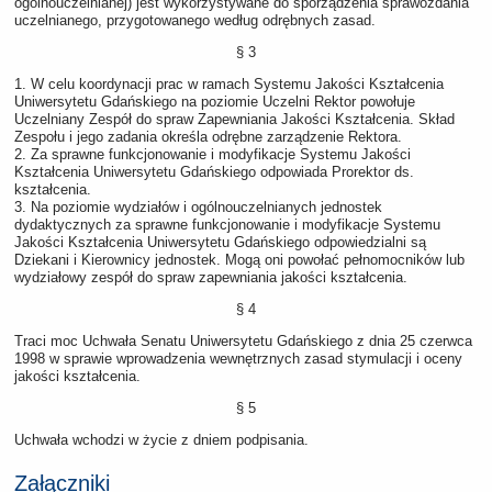
ogólnouczelnianej) jest wykorzystywane do sporządzenia sprawozdania
uczelnianego, przygotowanego według odrębnych zasad.
§ 3
1. W celu koordynacji prac w ramach Systemu Jakości Kształcenia
Uniwersytetu Gdańskiego na poziomie Uczelni Rektor powołuje
Uczelniany Zespół do spraw Zapewniania Jakości Kształcenia. Skład
Zespołu i jego zadania określa odrębne zarządzenie Rektora.
2. Za sprawne funkcjonowanie i modyfikacje Systemu Jakości
Kształcenia Uniwersytetu Gdańskiego odpowiada Prorektor ds.
kształcenia.
3. Na poziomie wydziałów i ogólnouczelnianych jednostek
dydaktycznych za sprawne funkcjonowanie i modyfikacje Systemu
Jakości Kształcenia Uniwersytetu Gdańskiego odpowiedzialni są
Dziekani i Kierownicy jednostek. Mogą oni powołać pełnomocników lub
wydziałowy zespół do spraw zapewniania jakości kształcenia.
§ 4
Traci moc Uchwała Senatu Uniwersytetu Gdańskiego z dnia 25 czerwca
1998 w sprawie wprowadzenia wewnętrznych zasad stymulacji i oceny
jakości kształcenia.
§ 5
Uchwała wchodzi w życie z dniem podpisania.
Załączniki