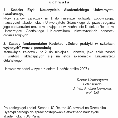
u c h w a l a
1.
Kodeks Etyki Nauczyciela Akademickiego Uniwersytetu
Gdańskiego
,
który stanowi załącznik nr 1 do niniejszej uchwały, zobowiązując
nauczycieli akademickich Uniwersytetu Gdańskiego do przestrzegania
jego postanowień oraz powierzając upowszechnienie Kodeksu Rektorowi
Uniwersytetu Gdańskiego i Kierownikom uniwersyteckich jednostek
organizacyjnych.
2. Zasady fundamentalne Kodeksu „Dobre praktyki w szkołach
wyższych” wraz z preambułą
stanowiące załącznik nr 2 do niniejszej uchwały, jako zbiór zasad
i wartości składających się na etos akademicki Uniwersytetu
Gdańskiego.
Uchwała wchodzi w życie z dniem 1 października 2007 r.
Rektor Uniwersytetu
Gdańskiego
dr hab. Andrzej Ceynowa,
prof. UG
Po zasięgnięciu opinii Senatu UG Rektor UG powołał na Rzecznika
Dyscyplinarnego do spraw postępowania etycznego nauczycieli
akademickich UG Pana: