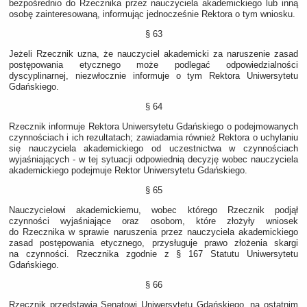
bezpośrednio do Rzecznika przez nauczyciela akademickiego lub inną
osobę zainteresowaną, informując jednocześnie Rektora o tym wniosku.
§ 63
Jeżeli Rzecznik uzna, że nauczyciel akademicki za naruszenie zasad
postępowania etycznego może podlegać odpowiedzialności
dyscyplinarnej, niezwłocznie informuje o tym Rektora Uniwersytetu
Gdańskiego.
§ 64
Rzecznik informuje Rektora Uniwersytetu Gdańskiego o podejmowanych
czynnościach i ich rezultatach; zawiadamia również Rektora o uchylaniu
się nauczyciela akademickiego od uczestnictwa w czynnościach
wyjaśniających - w tej sytuacji odpowiednią decyzję wobec nauczyciela
akademickiego podejmuje Rektor Uniwersytetu Gdańskiego.
§ 65
Nauczycielowi akademickiemu, wobec którego Rzecznik podjął
czynności wyjaśniające oraz osobom, które złożyły wniosek
do Rzecznika w sprawie naruszenia przez nauczyciela akademickiego
zasad postępowania etycznego, przysługuje prawo złożenia skargi
na czynności. Rzecznika zgodnie z § 167 Statutu Uniwersytetu
Gdańskiego.
§ 66
Rzecznik przedstawia Senatowi Uniwersytetu Gdańskiego, na ostatnim