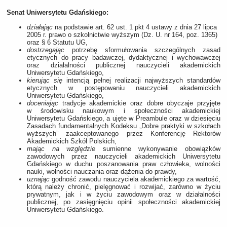
Senat Uniwersytetu Gdańskiego:
działając
na podstawie art. 62 ust. 1 pkt 4 ustawy z dnia 27 lipca
2005 r. prawo o szkolnictwie wyższym (Dz. U. nr 164, poz. 1365)
oraz § 6 Statutu UG,
dostrzegając
potrzebę sformułowania szczególnych zasad
etycznych do pracy badawczej, dydaktycznej i wychowawczej
oraz działalności publicznej nauczycieli akademickich
Uniwersytetu Gdańskiego,
kierując się
intencją pełnej realizacji najwyższych standardów
etycznych w postępowaniu nauczycieli akademickich
Uniwersytetu Gdańskiego,
doceniając
tradycje akademickie oraz dobre obyczaje przyjęte
w środowisku naukowym i społeczności akademickiej
Uniwersytetu Gdańskiego, a ujęte w Preambule oraz w dziesięciu
Zasadach fundamentalnych Kodeksu „Dobre praktyki w szkołach
wyższych” zaakceptowanego przez Konferencję Rektorów
Akademickich Szkół Polskich,
mając na względzie
sumienne wykonywanie obowiązków
zawodowych przez nauczycieli akademickich Uniwersytetu
Gdańskiego w duchu poszanowania praw człowieka, wolności
nauki, wolności nauczania oraz dążenia do prawdy,
uznając
godność zawodu nauczyciela akademickiego za wartość,
którą należy chronić, pielęgnować i rozwijać, zarówno w życiu
prywatnym, jak i w życiu zawodowym oraz w działalności
publicznej, po zasięgnięciu opinii społeczności akademickiej
Uniwersytetu Gdańskiego.