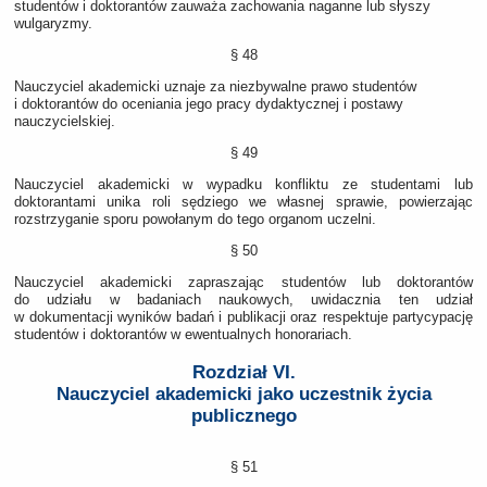
studentów i doktorantów zauważa zachowania naganne lub słyszy
wulgaryzmy.
§ 48
Nauczyciel akademicki uznaje za niezbywalne prawo studentów
i doktorantów do oceniania jego pracy dydaktycznej i postawy
nauczycielskiej.
§ 49
Nauczyciel akademicki w wypadku konfliktu ze studentami lub
doktorantami unika roli sędziego we własnej sprawie, powierzając
rozstrzyganie sporu powołanym do tego organom uczelni.
§ 50
Nauczyciel akademicki zapraszając studentów lub doktorantów
do udziału w badaniach naukowych, uwidacznia ten udział
w dokumentacji wyników badań i publikacji oraz respektuje partycypację
studentów i doktorantów w ewentualnych honorariach.
Rozdział VI.
Nauczyciel akademicki jako uczestnik życia
publicznego
§ 51