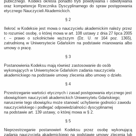
publicznego. Kodeks określa ponadto tryb powoływania i odwoływania
oraz kompetencje Rzecznika Dyscyplinarnego do spraw postępowania
etycznego Nauczycieli Akademickich.
§ 2
Ilekroć w Kodeksie jest mowa o nauczycielu akademickim należy przez
to rozumieć osobę, o której mowa w art. 108 ustawy z dnia 27 lipca 2005
r. – prawo o szkolnictwie wyższym (Dz. U. nr 164 poz. 1365),
zatrudnioną w Uniwersytecie Gdańskim na podstawie mianowania albo
umowy o pracę.
§ 3
Postanowienia Kodeksu mają również zastosowanie do osób
wykonujących w Uniwersytecie Gdańskim zadania nauczyciela
akademickiego na podstawie umowy zlecenia albo umowy o dzieło.
§ 4
Przestrzeganie wartości etycznych i zasad postępowania etycznego jest
obowiązkiem nauczycieli akademickich Uniwersytetu Gdańskiego;
naruszenie tego obowiązku może stanowić uchybienie godności zawodu
nauczycielskiego i podlegać odpowiedzialności dyscyplinarnej
na podstawie art. 139 ustawy, o której mowa w § 2.
§ 5
Nieprzestrzeganie postanowień Kodeksu przez osobę wykonującą
zadania nauczyciela akademickiego na podstawie umowy zlecenia lub