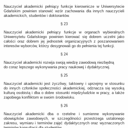
Nauczyciel akademicki pełniący funkcje kierownicze w Uniwersytecie
Gdańskim powinien stanowić wzór zachowania dla innych nauczycieli
akademickich, studentów i doktorantów.
§ 23
Nauczyciel akademicki pełniący funkcje w organach wybieralnych
Uniwersytetu Gdańskiego powinien kierować się dobrem uczelni jako
całości oraz dobrem jej jednostek organizacyjnych z poszanowaniem
interesów wyborców, którzy desygnowali go do pełnienia tej funkcji.
§ 24
Nauczyciel akademicki rozwija swoją wiedzę zawodową niezbędną
do coraz lepszego wykonywania pracy naukowej i dydaktycznej.
§ 25
Nauczyciel akademicki jest życzliwy, taktowny i uprzejmy w stosunku
do innych członków społeczności akademickiej, odznacza się wysoką
kulturą osobistą i dba o dobre stosunki międzyludzkie w pracy, a także
zapobiega konfliktom w swoim środowisku.
§ 26
Nauczyciel akademicki dba o rzetelne i sumienne wykonywanie
obowiązków zawodowych, w szczególności przestrzega ustalonego
zakresu, wymiaru i terminów zajęć dydaktycznych oraz wyznaczonych
terminów konsultacji dla studentów.