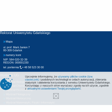
Rektorat Uniwersytetu Gdańskiego
Mapa
ul. prof. Marii Janion 7
80-309 Gdańsk
numery kont
NIP: 584-020-32-39
REGON: 000001330
tel. portiernia:
+ 48 58 523 30 00
Wydziały UG
Uprzejmie informujemy, że
używamy plików cookie (tzw.
ciasteczek)
i podobnych technologii w celach autoryzacji, zbierania
Wydział Biologii
statystyk i ułatwienia korzystania z serwisu Uniwersytetu Gdańskiego.
Korzystając z naszych stron wyrażasz zgodę na ich użycie, zgodnie
Wydział Chemii
z
aktualnymi ustawieniami Twojej przeglądarki
.
Wydział Ekonomiczny
Wydział Filologiczny
Wydział Historyczny
Wydział Matematyki, Fizyki i Informatyki
Wydział Nauk Społecznych
Wydział Oceanografii i Geografii