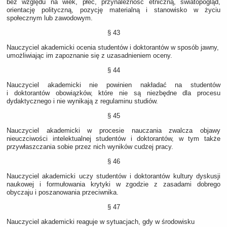
bez względu na wiek, płeć, przynależność etniczną, światopogląd,
orientację polityczną, pozycję materialną i stanowisko w życiu
społecznym lub zawodowym.
§ 43
Nauczyciel akademicki ocenia studentów i doktorantów w sposób jawny,
umożliwiając im zapoznanie się z uzasadnieniem oceny.
§ 44
Nauczyciel akademicki nie powinien nakładać na studentów
i doktorantów obowiązków, które nie są niezbędne dla procesu
dydaktycznego i nie wynikają z regulaminu studiów.
§ 45
Nauczyciel akademicki w procesie nauczania zwalcza objawy
nieuczciwości intelektualnej studentów i doktorantów, w tym także
przywłaszczania sobie przez nich wyników cudzej pracy.
§ 46
Nauczyciel akademicki uczy studentów i doktorantów kultury dyskusji
naukowej i formułowania krytyki w zgodzie z zasadami dobrego
obyczaju i poszanowania przeciwnika.
§ 47
Nauczyciel akademicki reaguje w sytuacjach, gdy w środowisku