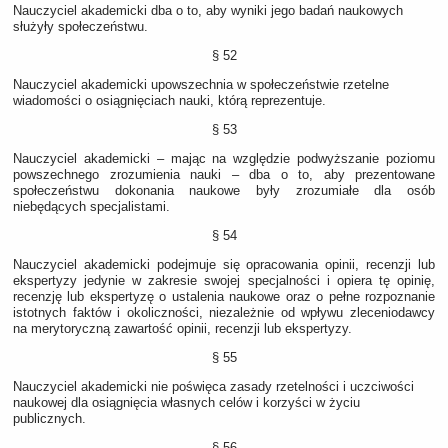
Nauczyciel akademicki dba o to, aby wyniki jego badań naukowych
służyły społeczeństwu.
§ 52
Nauczyciel akademicki upowszechnia w społeczeństwie rzetelne
wiadomości o osiągnięciach nauki, którą reprezentuje.
§ 53
Nauczyciel akademicki – mając na względzie podwyższanie poziomu
powszechnego zrozumienia nauki – dba o to, aby prezentowane
społeczeństwu dokonania naukowe były zrozumiałe dla osób
niebędących specjalistami.
§ 54
Nauczyciel akademicki podejmuje się opracowania opinii, recenzji lub
ekspertyzy jedynie w zakresie swojej specjalności i opiera tę opinię,
recenzję lub ekspertyzę o ustalenia naukowe oraz o pełne rozpoznanie
istotnych faktów i okoliczności, niezależnie od wpływu zleceniodawcy
na merytoryczną zawartość opinii, recenzji lub ekspertyzy.
§ 55
Nauczyciel akademicki nie poświęca zasady rzetelności i uczciwości
naukowej dla osiągnięcia własnych celów i korzyści w życiu
publicznych.
§ 56