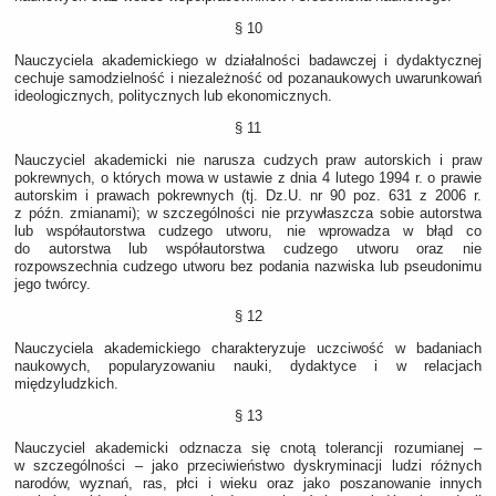
§ 10
Nauczyciela akademickiego w działalności badawczej i dydaktycznej
cechuje samodzielność i niezależność od pozanaukowych uwarunkowań
ideologicznych, politycznych lub ekonomicznych.
§ 11
Nauczyciel akademicki nie narusza cudzych praw autorskich i praw
pokrewnych, o których mowa w ustawie z dnia 4 lutego 1994 r. o prawie
autorskim i prawach pokrewnych (tj. Dz.U. nr 90 poz. 631 z 2006 r.
z późn. zmianami); w szczególności nie przywłaszcza sobie autorstwa
lub współautorstwa cudzego utworu, nie wprowadza w błąd co
do autorstwa lub współautorstwa cudzego utworu oraz nie
rozpowszechnia cudzego utworu bez podania nazwiska lub pseudonimu
jego twórcy.
§ 12
Nauczyciela akademickiego charakteryzuje uczciwość w badaniach
naukowych, popularyzowaniu nauki, dydaktyce i w relacjach
międzyludzkich.
§ 13
Nauczyciel akademicki odznacza się cnotą tolerancji rozumianej –
w szczególności – jako przeciwieństwo dyskryminacji ludzi różnych
narodów, wyznań, ras, płci i wieku oraz jako poszanowanie innych