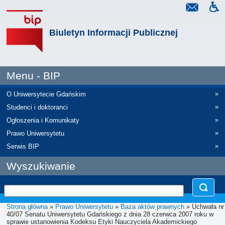
Biuletyn Informacji Publicznej
Menu - BIP
»
O Uniwersytecie Gdańskim
»
Studenci i doktoranci
»
Ogłoszenia i Komunikaty
»
Prawo Uniwersytetu
»
Serwis BIP
Wyszukiwanie
Strona główna
»
Prawo Uniwersytetu
»
Baza aktów prawnych
» Uchwała nr
40/07 Senatu Uniwersytetu Gdańskiego z dnia 28 czerwca 2007 roku w
sprawie ustanowienia Kodeksu Etyki Nauczyciela Akademickiego