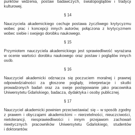
punktów widzenia, postaw badawczych, światopoglądów i tradycji
kulturowej.
§ 14
Nauczyciela akademickiego cechuje postawa życzliwego krytycyzmu
wobec prac i koncepcji innych autorów, połączona z krytycyzmem
wobec siebie i swojego dorobku naukowego.
§ 15
Przymiotem nauczyciela akademickiego jest sprawiedliwość wyrażana
w ocenie wartości dorobku naukowego oraz postaw i poglądów innych
osób.
§ 16
Nauczyciel akademicki odznacza się poczuciem moralnej i prawnej
odpowiedzialności za głoszone poglądy, interpretacje i skutki
prowadzonych badań oraz za swoje postępowanie jako pracownika
Uniwersytetu Gdańskiego, badacza, dydaktyka i osoby publicznej.
§ 17
Nauczyciel akademicki powinien przeciwstawiać się – w sposób zgodny
z prawem i obyczajami akademickimi – nierzetelności, nieuczciwości,
nietolerancji, niesprawiedliwości i innym przejawom zachowań
nieetycznych pracowników Uniwersytetu Gdańskiego, studentów
i doktorantów.