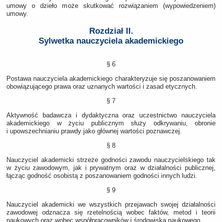
umowy o dzieło może skutkować rozwiązaniem (wypowiedzeniem)
umowy.
Rozdział II.
Sylwetka nauczyciela akademickiego
§ 6
Postawa nauczyciela akademickiego charakteryzuje się poszanowaniem
obowiązującego prawa oraz uznanych wartości i zasad etycznych.
§ 7
Aktywność badawcza i dydaktyczna oraz uczestnictwo nauczyciela
akademickiego w życiu publicznym służy odkrywaniu, obronie
i upowszechnianiu prawdy jako głównej wartości poznawczej.
§ 8
Nauczyciel akademicki strzeże godności zawodu nauczycielskiego tak
w życiu zawodowym, jak i prywatnym oraz w działalności publicznej,
łącząc godność osobistą z poszanowaniem godności innych ludzi.
§ 9
Nauczyciel akademicki we wszystkich przejawach swojej działalności
zawodowej odznacza się rzetelnością wobec faktów, metod i teorii
naukowych oraz wobec współpracowników i środowiska naukowego.