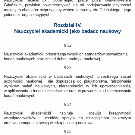
Nauczyciel akademicki, podejmując pracę poza Uniwersytetem
Gdańskim, powinien powstrzymywać się od podejmowania czynności
mających charakter nieprzyjazny wobec Uniwersytetu Gdańskiego i jego
jednostek organizacyjnych.
Rozdział IV.
Nauczyciel akademicki jako badacz naukowy
§ 32
Nauczyciel akademicki przestrzega wysokich standardów prowadzenia
badań naukowych oraz zasad dobrej praktyki naukowej.
§ 33
Nauczyciel akademicki w badaniach naukowych przestrzega zasad
uczciwości naukowej i nie dopuszcza do plagiatorstwa, fałszowania
wyników badań naukowych, nierzetelności w ich upowszechnianiu,
w aplikowaniu o fundusze badawcze oraz w prowadzeniu i recenzowaniu
badań naukowych.
§ 34
Nauczyciel akademicki inspiruje i rozwija kreatywność
współpracowników i uczniów, sprzyja ich osiągnięciom naukowym
oraz wspomaga ich swoją wiedzą i opieką naukową.
§ 35