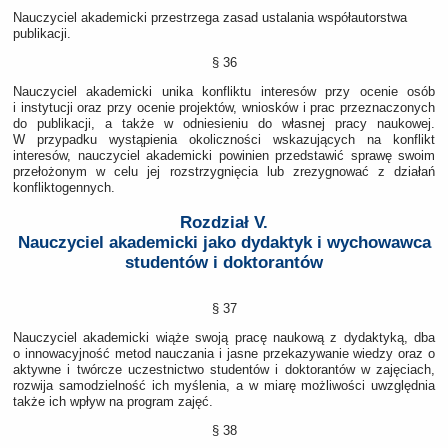
Nauczyciel akademicki przestrzega zasad ustalania współautorstwa
publikacji.
§ 36
Nauczyciel akademicki unika konfliktu interesów przy ocenie osób
i instytucji oraz przy ocenie projektów, wniosków i prac przeznaczonych
do publikacji, a także w odniesieniu do własnej pracy naukowej.
W przypadku wystąpienia okoliczności wskazujących na konflikt
interesów, nauczyciel akademicki powinien przedstawić sprawę swoim
przełożonym w celu jej rozstrzygnięcia lub zrezygnować z działań
konfliktogennych.
Rozdział V.
Nauczyciel akademicki jako dydaktyk i wychowawca
studentów i doktorantów
§ 37
Nauczyciel akademicki wiąże swoją pracę naukową z dydaktyką, dba
o innowacyjność metod nauczania i jasne przekazywanie wiedzy oraz o
aktywne i twórcze uczestnictwo studentów i doktorantów w zajęciach,
rozwija samodzielność ich myślenia, a w miarę możliwości uwzględnia
także ich wpływ na program zajęć.
§ 38