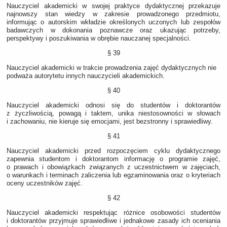
Nauczyciel akademicki w swojej praktyce dydaktycznej przekazuje
najnowszy stan wiedzy w zakresie prowadzonego przedmiotu,
informując o autorskim wkładzie określonych uczonych lub zespołów
badawczych w dokonania poznawcze oraz ukazując potrzeby,
perspektywy i poszukiwania w obrębie nauczanej specjalności.
§ 39
Nauczyciel akademicki w trakcie prowadzenia zajęć dydaktycznych nie
podważa autorytetu innych nauczycieli akademickich.
§ 40
Nauczyciel akademicki odnosi się do studentów i doktorantów
z życzliwością, powagą i taktem, unika niestosowności w słowach
i zachowaniu, nie kieruje się emocjami, jest bezstronny i sprawiedliwy.
§ 41
Nauczyciel akademicki przed rozpoczęciem cyklu dydaktycznego
zapewnia studentom i doktorantom informację o programie zajęć,
o prawach i obowiązkach związanych z uczestnictwem w zajęciach,
o warunkach i terminach zaliczenia lub egzaminowania oraz o kryteriach
oceny uczestników zajęć.
§ 42
Nauczyciel akademicki respektując różnice osobowości studentów
i doktorantów przyjmuje sprawiedliwe i jednakowe zasady ich oceniania